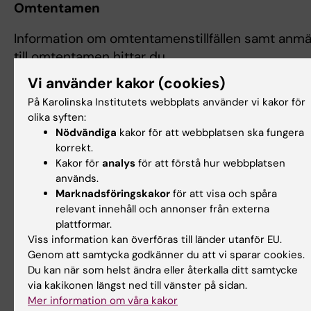
Omtentamen
Information om omtentamenstillfällen samt anmä
till omtentamen hittar du
på
programwebben Sjuksköterskeprogrammet
u
Vi använder kakor (cookies)
fliken
Studieinformation och regler
.
På Karolinska Institutets webbplats använder vi kakor för
olika syften:
Tillgodoräknande
Nödvändiga
kakor för att webbplatsen ska fungera
korrekt.
Ansökan om tillgodoräknande görs av studenten
Kakor för
analys
för att förstå hur webbplatsen
i
Ladok
. Gör din ansökan i god tid innan kursst
används.
handläggningstiden är upp till åtta veckor. Läs m
Marknadsföringskakor
för att visa och spåra
på sidan
Studieinformation och regler.
relevant innehåll och annonser från externa
plattformar.
Varmt välkommen till kursen!
Viss information kan överföras till länder utanför EU.
Genom att samtycka godkänner du att vi sparar cookies.
Schema
Du kan när som helst ändra eller återkalla ditt samtycke
via kakikonen längst ned till vänster på sidan.
Schema kommer att publiceras ca 4 veckor
Mer information om våra kakor