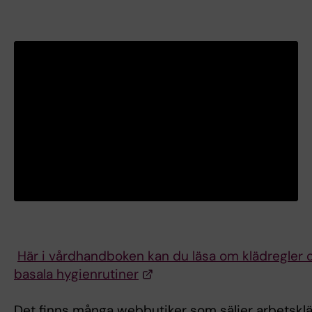
Här i vårdhandboken kan du läsa om klädregler 
basala hygienrutiner
Det finns många webbutiker som säljer arbetskl