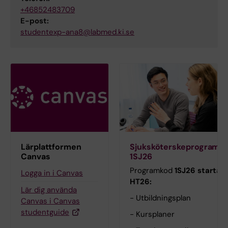
+46852483709
E-post:
studentexp-ana8@labmed.ki.se
Lärplattformen
Sjuksköterskeprogramm
Canvas
1SJ26
Programkod
1SJ26 startar
Logga in i Canvas
HT26:
Lär dig använda
- Utbildningsplan
Canvas i Canvas
studentguide
- Kursplaner