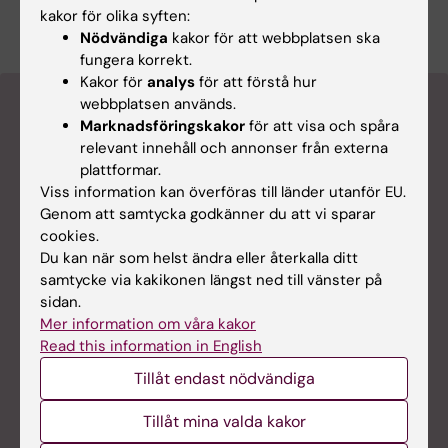
Uppsatser på audionomprogrammet
(PDF,
kakor för olika syften:
279.02 KB)
Nödvändiga
kakor för att webbplatsen ska
fungera korrekt.
Kakor för
analys
för att förstå hur
webbplatsen används.
Marknadsföringskakor
för att visa och spåra
relevant innehåll och annonser från externa
plattformar.
Viss information kan överföras till länder utanför EU.
Genom att samtycka godkänner du att vi sparar
cookies.
Du kan när som helst ändra eller återkalla ditt
Lärplattformen
Student på KI
samtycke via kakikonen längst ned till vänster på
Canvas
Här hittar du
sidan.
information om
Logga in i Canvas
Mer information om våra kakor
sådant som rör dina
Read this information in English
Lär dig använda
studier och
Canvas i Canvas
Tillåt endast nödvändiga
studentlivet på KI -
studentguide
från studiestart till
Tillåt mina valda kakor
examen.