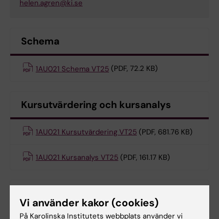
helen.agren@ki.se
Schema
1AU021 Schema VT25
(PDF, 72.2 KB)
Kursutvärdering och kursanalys
1AU021 Kursutvärdering VT25
(PDF, 681.76 KB)
1AU021 Kursanalys VT25
(PDF, 161.17 KB)
Uppsatser på audionomprogrammet
Vi använder kakor (cookies)
På Karolinska Institutets webbplats använder vi