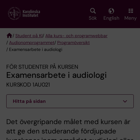
Skip
to
main
Sök
English
Meny
content
/
Student på KI
/
Alla kurs- och programwebbar
/
Audionomprogrammet
/
Programöversikt
Breadcrumb
/ Examensarbete i audiologi
FÖR STUDENTER PÅ KURSEN
Examensarbete i audiologi
KURSKOD 1AU021
Hitta på sidan
Det övergripande målet med kursen är
att ge den studerande fördjupade