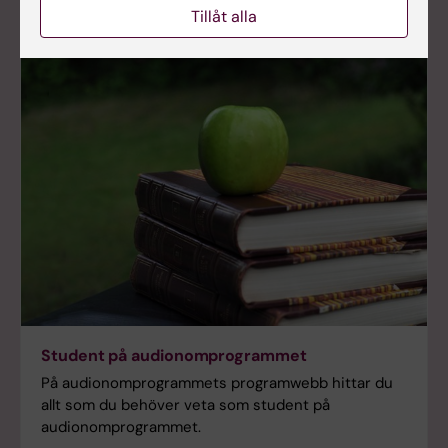
Tillåt alla
Student på audionomprogrammet
På audionomprogrammets programwebb hittar du
allt som du behöver veta som student på
audionomprogrammet.