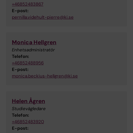
+46852483867
E-post:
pernilla.videhult-pierre@ki.se
Monica Hellgren
Enhetsadministratör
Telefon:
+46852488956
E-post:
monica.beckius-hellgren@ki.se
Helen Ågren
Studievägledare
Telefon:
+46852483920
E-post: