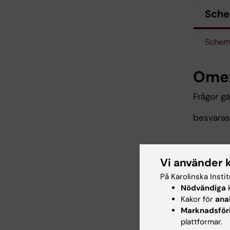
Sche
Schem
Omex
Frågor g
besvaras
Vi använder 
Kurs
På Karolinska Insti
Nödvändiga
k
Kursvärd
Kakor för
ana
Marknadsför
de riktli
plattformar.