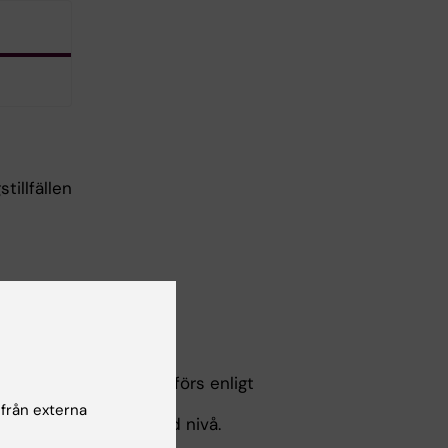
tillfällen
ningssystem och genomförs enligt
 från externa
rundnivå och avancerad nivå.