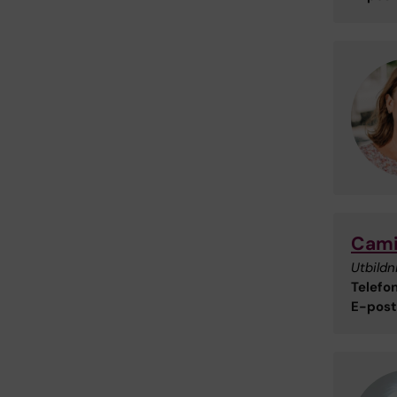
Cami
Utbildn
Telefon
E-post