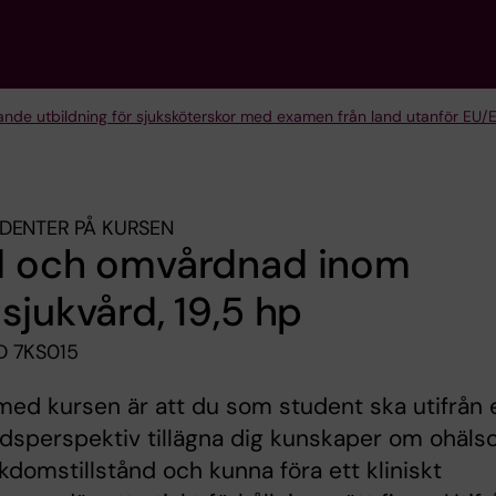
nde utbildning för sjuk­sköterskor med examen från land utanför EU
DENTER PÅ KURSEN
d och omvårdnad inom
sjukvård, 19,5 hp
 7KS015
med kursen är att du som student ska utifrån 
dsperspektiv tillägna dig kunskaper om ohäls
kdomstillstånd och kunna föra ett kliniskt