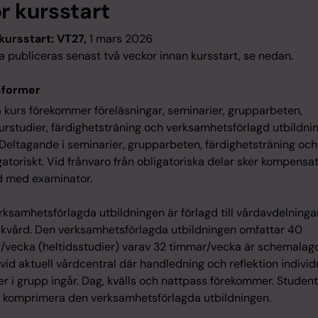
ör kursstart
kursstart: VT27,
1 mars 2026
 publiceras senast två veckor innan kursstart, se nedan.
sformer
a kurs förekommer föreläsningar, seminarier, grupparbeten,
turstudier, färdighetsträning och verksamhetsförlagd utbildni
 Deltagande i seminarier, grupparbeten, färdighetsträning oc
gatoriskt. Vid frånvaro från obligatoriska delar sker kompensat
 med examinator.
rksamhetsförlagda utbildningen är förlagd till vårdavdelninga
ukvård. Den verksamhetsförlagda utbildningen omfattar 40
/vecka (heltidsstudier) varav 32 timmar/vecka är schemalag
 vid aktuell vårdcentral där handledning och reflektion individ
er i grupp ingår. Dag, kvälls och nattpass förekommer. Student
tt komprimera den verksamhetsförlagda utbildningen.