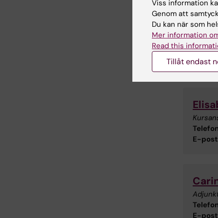
Viss information kan
Senast g
Genom att samtycka
Du kan när som hels
Mer information om
Kont
Read this informati
Tillåt endast 
Institut
Elis
Kursan
Telefon
E-post
Cari
Adjunk
Telefon
E-post