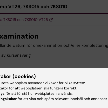
ma VT26, 7KS015 och 7KS010
a 7KS015 och 7KS010 VT26
amination
ällande datum för omexamination och/eller kompletterings
 av kursansvarig.
kakor (cookies)
värdering samt kursanalys
tutets webbplats använder vi kakor för olika syften:
akor för att webbplatsen ska fungera korrekt.
eringen är en del av Karolinska Institutets kvalitetsled
lys
för att förstå hur webbplatsen används.
ingskakor
för att visa och spåra relevant innehåll och annonser
njer som är fastställda av Kommittén för utbildning på g