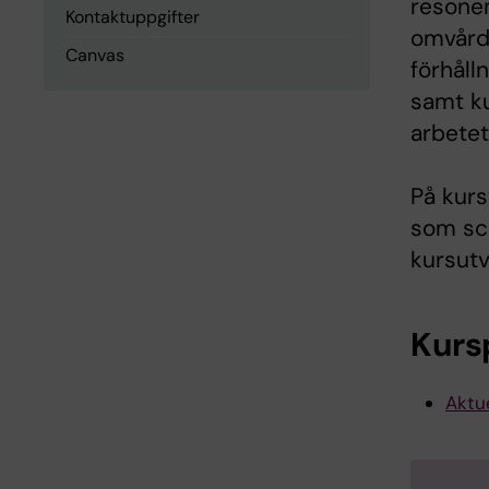
resonem
Kontaktuppgifter
omvård
Canvas
förhåll
samt ku
arbetet
På kurs
som sch
kursutv
Kurs
Aktue