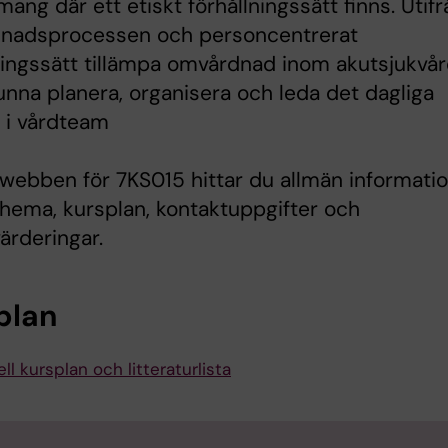
ang där ett etiskt förhållningssätt finns. Utifr
nadsprocessen och personcentrerat
ningssätt tillämpa omvårdnad inom akutsjukvå
nna planera, organisera och leda det dagliga
 i vårdteam
webben för 7KS015 hittar du allmän informati
ema, kursplan, kontaktuppgifter och
ärderingar.
plan
ll kursplan och litteraturlista