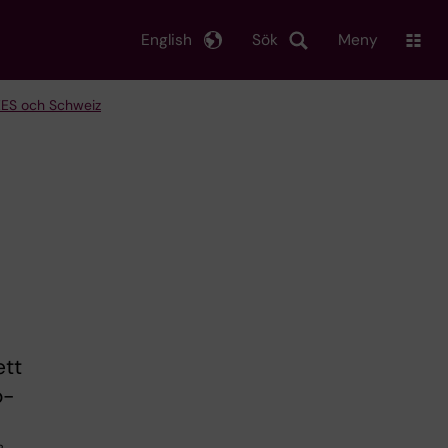
English
Sök
Meny
/EES och Schweiz
ett
o-