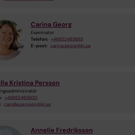
Carina Georg
Examinator
Telefon:
+46852483693
E-post:
carina.georg@ki.se
lla Kristina Persson
ingsadministratör
:
+46852483600
:
camilla.persson@ki.se
Annelie Fredriksson