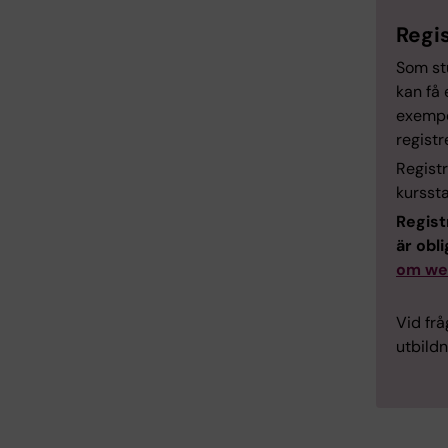
Regis
Som stu
kan få 
exempel
regist
Regist
kursst
Regist
är obli
om web
Vid frå
utbildn