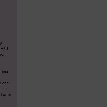
ng
h VFU
ion i
r inom
d och
uellt
 har ej