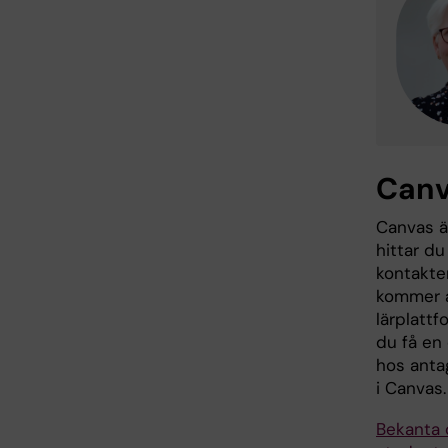
Can
Canvas är
hittar du
kontakte
kommer a
lärplattf
du få en 
hos antag
i Canvas.
Bekanta 