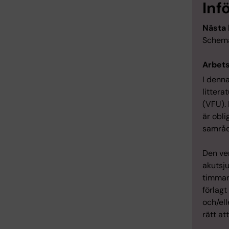
Inf
Nästa 
Schema
Arbet
I denn
littera
(VFU).
är obli
samråd
Den ve
akutsj
timmar
förlagt
och/ell
rätt a