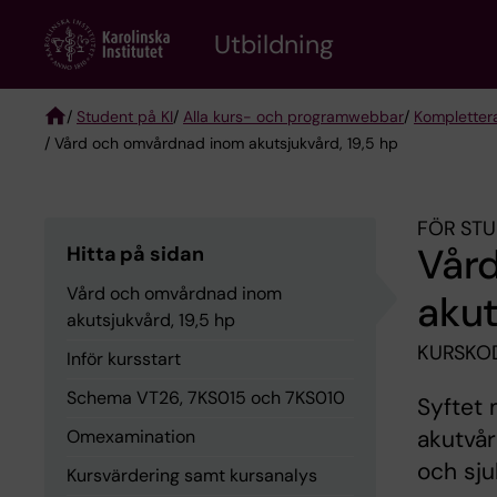
Skip
to
Utbildning
main
content
/
Student på KI
/
Alla kurs- och programwebbar
/
Komplettera
/ Vård och omvårdnad inom akutsjukvård, 19,5 hp
Breadcrumb
FÖR STU
Vår
Hitta på sidan
Vård och omvårdnad inom
akut
akutsjukvård, 19,5 hp
KURSKOD
Inför kursstart
Schema VT26, 7KS015 och 7KS010
Syftet 
akutvår
Omexamination
och sju
Kursvärdering samt kursanalys