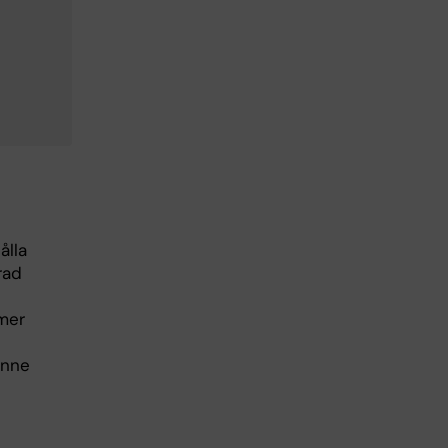
ålla
rad
mmer
inne