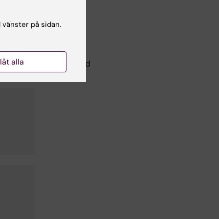
l vänster på sidan.
llåt alla
delningen för omvårdnad