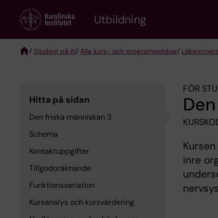
Skip
to
Utbildning
main
content
/
Student på KI
/
Alla kurs- och programwebbar
/
Läkarprog
Breadcrumb
FÖR STU
Den 
Hitta på sidan
Den friska människan 3
KURSKO
Schema
Kursen
Kontaktuppgifter
inre o
Tillgodoräknande
unders
Funktionsvariation
nervsys
Kursanalys och kursvärdering