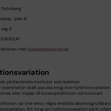
or Schuberg
rsexp, plan 6
 väg 3
STOCKHOLM
ditionen mail:
kursexp@neuro.ki.se
tionsvariation
de på Karolinska Institutet som behöver
v examination skall uppvisa intyg över funktionsvariation
ämnas eller mejlas till kursexpeditionen vid kursstart.
ditionen tar inte emot några enskilda läkarintyg/utlåtan
onsvariation. Ett intyg om funktionsvariation på KI utfär