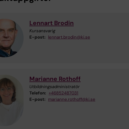
Lennart Brodin
Kursansvarig
E-post:
lennart.brodin@ki.se
Marianne Rothoff
Utbildningsadministratör
Telefon:
+46852487031
E-post:
marianne.rothoff@ki.se