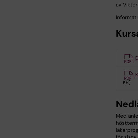
av Vikto
Informat
Kurs
D
K
KB)
Nedl
Med anled
höstterm
läkarpro
för sista