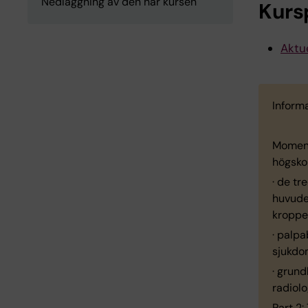
Nedläggning av den här kursen
Kurs
Aktue
Inform
Moment
högsko
· de tr
huvude
kroppen
· palpa
sjukdo
· grun
radiol
Part 2: