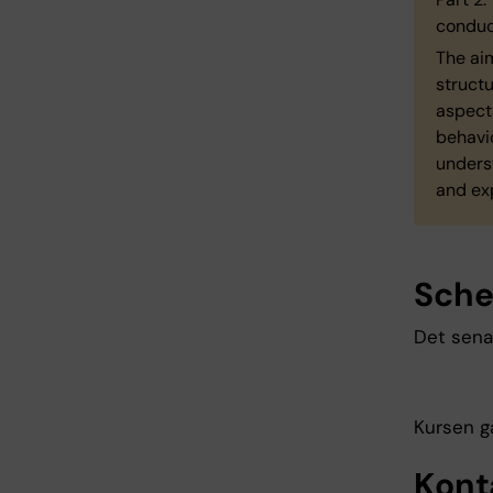
conduct
The ai
struct
aspect
behavio
unders
and ex
Sch
Det sena
Kursen g
Kont