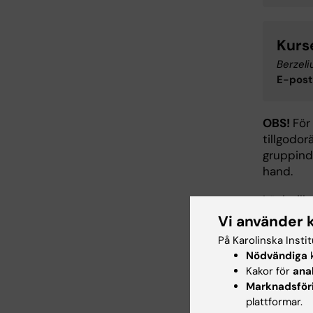
Kurs
Berzeli
E-post
OBS!
För
tillgodo
gruppinde
hand.
Länk til
https://
Vi använder 
På Karolinska Insti
Till
Nödvändiga
k
Kakor för
ana
Marknadsför
plattformar.
Ansökan 