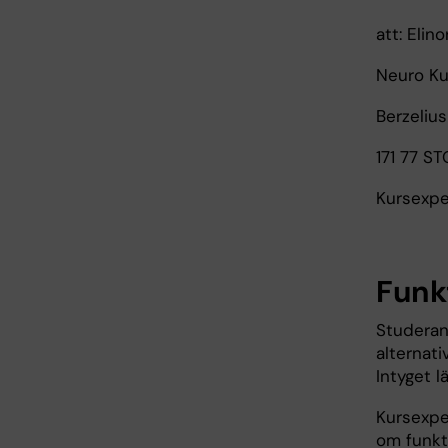
att: Elin
Neuro Ku
Berzelius
171 77 
Kursexpe
Funk
Studeran
alternati
Intyget l
Kursexpe
om funkti