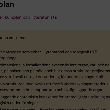
plan
ll kursplan och litteraturlista
ation om kursen:
 1: Kroppen som enhet – ytanatomi och topografi (5,5
lepoäng)
edimensionella förhållandena avseende inre organ, kärl och ner
t, på halsen och på bålen och hur dessa strukturer projicera
s yta, i avsikt att ge ett underlag för undersökningsteknik.
bla strukturer, med avsikt att förstå undersökningsmetoder vi
mssymptom i rörelseapparaten och i ytligt liggande organ.
dläggande anatomiska kunskaper för att möjliggöra tolkning av
ogiska undersökningar
 The nervous system - from ion channels to behavior (10 hp;