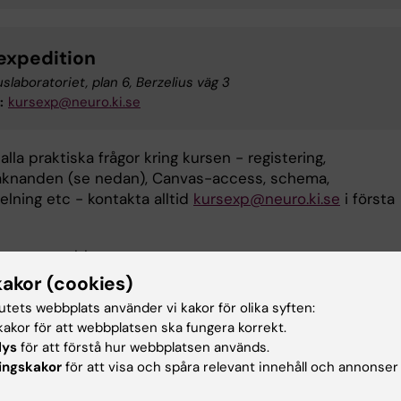
expedition
uslaboratoriet, plan 6, Berzelius väg 3
:
kursexp@neuro.ki.se
 alla praktiska frågor kring kursen - registering,
räknanden (se nedan), Canvas-access, schema,
lning etc - kontakta alltid
kursexp@neuro.ki.se
i första
l programwebb:
utbildning.ki.se/student/lakarprogrammet
kakor (cookies)
tutets webbplats använder vi kakor för olika syften:
godoräknande
akor för att webbplatsen ska fungera korrekt.
lys
för att förstå hur webbplatsen används.
ingskakor
för att visa och spåra relevant innehåll och annonser
om tillgodoräknande för tidigare studier: