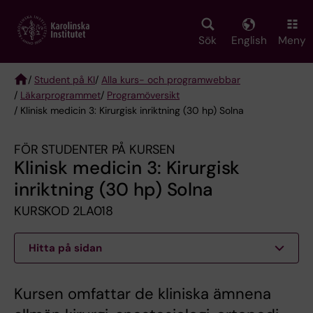
Skip
to
main
Sök
English
Meny
content
/
Student på KI
/
Alla kurs- och programwebbar
/
Läkarprogrammet
/
Programöversikt
Breadcrumb
/ Klinisk medicin 3: Kirurgisk inriktning (30 hp) Solna
FÖR STUDENTER PÅ KURSEN
Klinisk medicin 3: Kirurgisk
inriktning (30 hp) Solna
KURSKOD 2LA018
Hitta på sidan
Kursen omfattar de kliniska ämnena