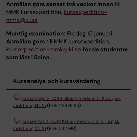
Anmälan görs senast två veckor innan
till
MMK kursexpedition,
kursexpedition-
mmk@ki.se
Muntlig examination:
Fredag 15 januari.
Anmälan görs
till MMK kursexpedition,
kursexpedition-mmk@ki.se
för de studenter
som läst i Solna.
Kursanalys och kursvärdering
Kursanalys 2LA018 Klinisk medicin 3: Kirurgisk
inriktning HT25
(PDF, 228.91 KB)
Kursenkät 2LA018 Klinisk medicin 3: Kirurgisk
inriktning VT26
(PDF, 3.12 MB)