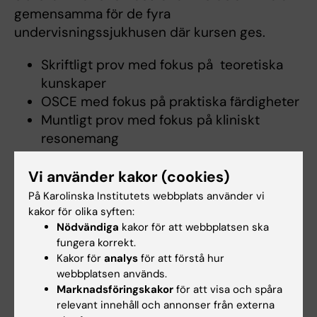
gemensamma för de fyra
undervisningssjukhusen där kursen ges.
Skriftligt prov med fokus på teoretiska
kunskaper
OSCE med fokus på praktiska färdigheter
Muntligt prov med fokus på kliniskt
resonemang
Om du är anmäld till examination men inte
Vi använder kakor (cookies)
dyker upp utan att avanmäla dig kommer det
På Karolinska Institutets webbplats använder vi
generera en ProfDOPS.
kakor för olika syften:
Nödvändiga
kakor för att webbplatsen ska
fungera korrekt.
Rest-examinationer VT26
Kakor för
analys
för att förstå hur
Skriftlig tentamen:
Torsdag 20 augusti, 5
webbplatsen används.
timmar utan rast. Matsäck får tas med.
Marknadsföringskakor
för att visa och spåra
Anmälan görs senast 10 dagar innan via
relevant innehåll och annonser från externa