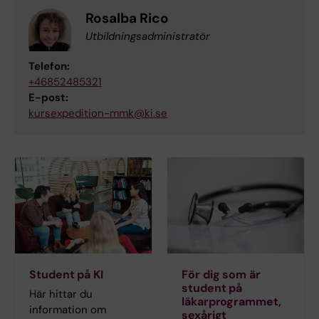
Rosalba Rico
Utbildningsadministratör
Telefon:
+46852485321
E-post:
kursexpedition-mmk@ki.se
Student på KI
För dig som är
student på
Här hittar du
läkarprogrammet,
information om
sexårigt