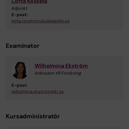
Lotta Koskela
Adjunkt
E-post:
lotta.renstrom.koskela@ki.se
Examinator
Wilhelmina Ekström
Anknuten till Forskning
E-post:
wilhelmina.ekstrom@ki.se
Kursadministratör