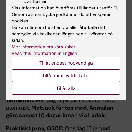
plattformar.
Ladok.
Viss information kan överföras till länder utanför EU.
Genom att samtycka godkänner du att vi sparar
Praktiskt prov:
Fredag 21 augusti på HS.
cookies.
Anmälan görs senast 21 juni
till Monica
Du kan när som helst ändra eller återkalla ditt
Hagbok,
monica.hagbok@ki.se
, med kopia till
samtycke via kakikonen längst ned till vänster på
MMK kursexpedition,
kursexpedition-
sidan.
mmk@ki.se
Mer information om våra kakor
Read this information in English
Muntlig examination:
Anmälan görs till MMK
Tillåt endast nödvändiga
kursexpedition,
kursexpedition-mmk@ki.se
för de studenter som läst i Solna.
Tillåt mina valda kakor
Tillåt alla
Examinationer HT26
Tentamen:
Måndag 11 januari kl. 13.15-18.15
utan rast.
Matsäck får tas med. Anmälan
görs senast 10 dagar innan via Ladok.
Praktiskt prov, OSCE:
Onsdag 13 januari.