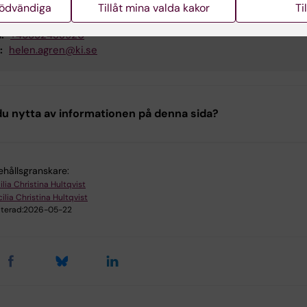
n Ågren
nödvändiga
Tillåt mina valda kakor
Ti
vägledare
:
+46852483920
:
helen.agren@ki.se
u nytta av informationen på denna sida?
ehållsgranskare:
lia Christina Hultqvist
ilia Christina Hultqvist
terad:
2026-05-22