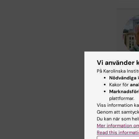
Vi använder 
På Karolinska Insti
Nödvändiga
k
Kakor för
ana
Marknadsför
plattformar.
Viss information kan
Genom att samtycka
Du kan när som hels
Mer information om
Read this informati