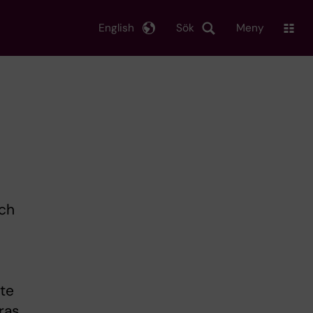
English
Sök
Meny
och
nte
ras