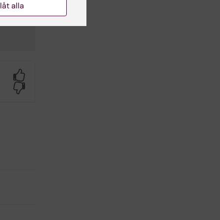
llåt alla
Yes
No