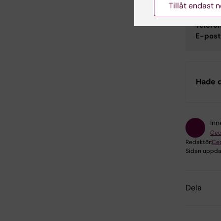
Hele
Tillåt endast 
Studie
Telefon
E-post
Hade d
Inn
Ceci
Redaktör:
Cec
Sidan uppda
Dela