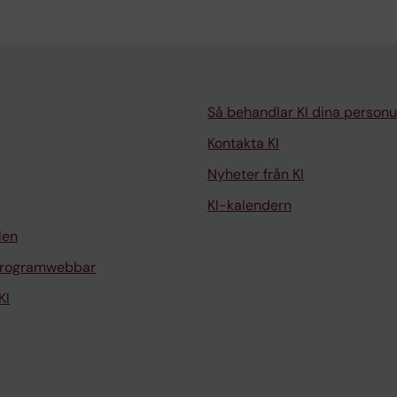
Så behandlar KI dina personu
Kontakta KI
Nyheter från KI
KI-kalendern
len
programwebbar
KI