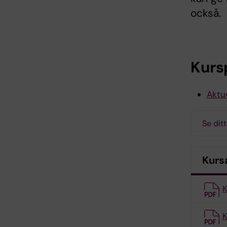
också.
Kurs
Aktue
Se ditt
Kurs
K
K