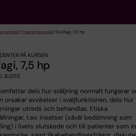
ogrammet
/
Programöversikt
/ Dysfagi, 7,5 hp
DENTER PÅ KURSEN
agi, 7,5 hp
 2LG113
omfattar dels hur sväljning normalt fungerar 
 orsakar avvikelser i sväljfunktionen, dels hur
örningar utreds och behandlas. Etiska
ällningar, t.ex. insatser (såväl bedömning som
ing) i livets slutskede och till patienter som i
samtycke, samt likabehandlingsfrågor, diskute