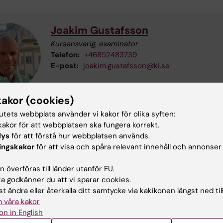
Joakim Gustafsson
Kursansvarig, examinator
Telefon:
+46852483739
E-post:
joakim.gustafsson@ki.se
kakor (cookies)
tutets webbplats använder vi kakor för olika syften:
akor för att webbplatsen ska fungera korrekt.
Cecilia Christina Hultqvist
lys
för att förstå hur webbplatsen används.
Utbildningsadministratör
ingskakor
för att visa och spåra relevant innehåll och annonser
Telefon:
+46852488951
E-post:
cecilia.hultqvist@ki.se
 överföras till länder utanför EU.
 godkänner du att vi sparar cookies.
t ändra eller återkalla ditt samtycke via kakikonen längst ned til
 våra kakor
on in English