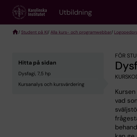
Skip
to
Utbildning
main
content
/
Student på KI
/
Alla kurs- och programwebbar
/
Logopedpr
Breadcrumb
FÖR STU
Dysf
Hitta på sidan
Dysfagi, 7,5 hp
KURSKOD
Kursanalys och kursvärdering
Kursen 
vad som
sväljst
frågest
behandl
kan ge 