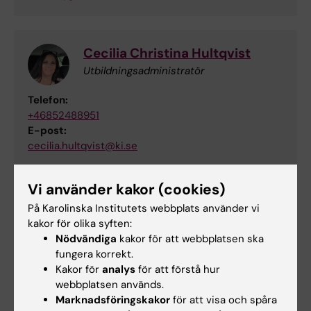
Cecilia Christina Hultqvist
Utbildningsadministratör
Telefon:
+46852488951
E-post:
cecilia.hultqvist@ki.se
Vi använder kakor (cookies)
På Karolinska Institutets webbplats använder vi
kakor för olika syften:
Nödvändiga
kakor för att webbplatsen ska
fungera korrekt.
Kakor för
analys
för att förstå hur
webbplatsen används.
Marknadsföringskakor
för att visa och spåra
Logga in i Canvas
För dig som är