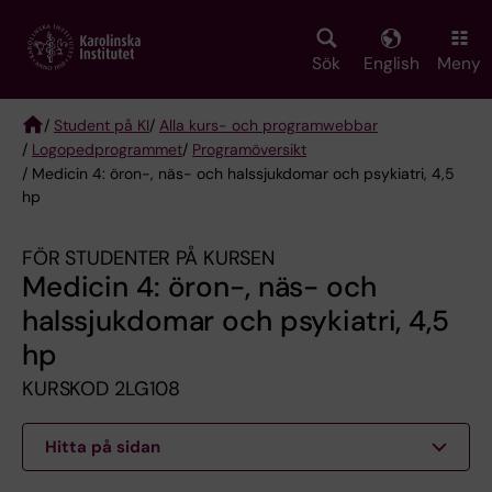
Skip
to
main
Sök
English
Meny
content
/
Student på KI
/
Alla kurs- och programwebbar
/
Logopedprogrammet
/
Programöversikt
Breadcrumb
/ Medicin 4: öron-, näs- och halssjukdomar och psykiatri, 4,5
hp
FÖR STUDENTER PÅ KURSEN
Medicin 4: öron-, näs- och
halssjukdomar och psykiatri, 4,5
hp
KURSKOD 2LG108
Hitta på sidan