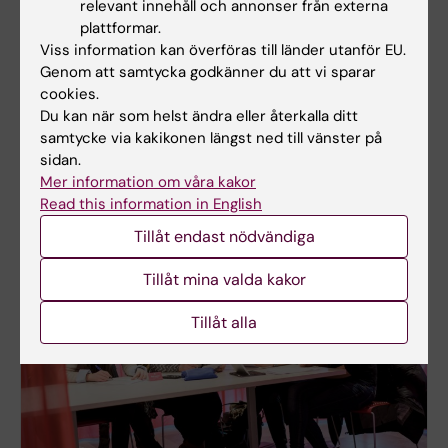
relevant innehåll och annonser från externa
student på
I lärplattformen Canvas
Logopedprogrammet
plattformar.
hittar
Viss information kan överföras till länder utanför EU.
På
du kurswebbar för aktuella
Genom att samtycka godkänner du att vi sparar
logopedprogrammets
kurser i
cookies.
programwebb hittar du
programmet. Logga in med
Du kan när som helst ändra eller återkalla ditt
allt som du behöver
ditt KI-ID och lösenord.
samtycke via kakikonen längst ned till vänster på
veta som student på
sidan.
logopedprogrammet.
Mer information om våra kakor
Read this information in English
Tillåt endast nödvändiga
Tillåt mina valda kakor
Tillåt alla