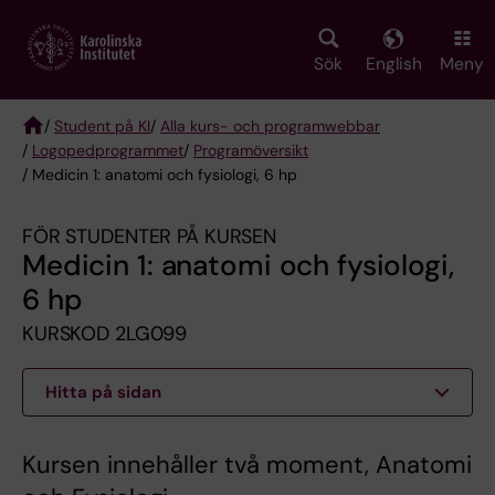
Skip
to
main
Sök
English
Meny
content
/
Student på KI
/
Alla kurs- och programwebbar
/
Logopedprogrammet
/
Programöversikt
Breadcrumb
/ Medicin 1: anatomi och fysiologi, 6 hp
FÖR STUDENTER PÅ KURSEN
Medicin 1: anatomi och fysiologi,
6 hp
KURSKOD 2LG099
Hitta på sidan
Kursen innehåller två moment, Anatomi