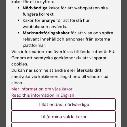
kakor för olika syften:
Nödvändiga
kakor för att webbplatsen ska
fungera korrekt.
Kursledare för anatomidelen
Kakor för
analys
för att förstå hur
webbplatsen används.
Marknadsföringskakor
för att visa och spåra
relevant innehåll och annonser från externa
Marianne Rothoff
plattformar.
Utbildningsadministratör för
Viss information kan överföras till länder utanför EU.
anatomidelen
Genom att samtycka godkänner du att vi sparar
Telefon:
cookies.
+46852487031
Du kan när som helst ändra eller återkalla ditt
E-post:
samtycke via kakikonen längst ned till vänster på
marianne.rothoff@ki.se
sidan.
Mer information om våra kakor
Read this information in English
Tillåt endast nödvändiga
Tillåt mina valda kakor