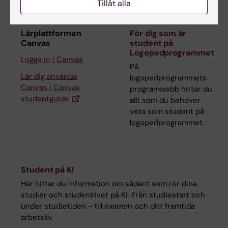
Tillåt alla
Lärplattformen
För dig som är
Canvas
student på
Logopedprogrammet
Logga in i Canvas
På
Lär dig använda
logopedprogrammets
Canvas i Canvas
programwebb hittar du
studentguide
allt som du behöver
veta som student på
logopedprogrammet.
Student på KI
Här hittar du information om sådant som rör dina
studier och studentlivet på KI. Från studiestart och
under studietiden - till examen och ditt framtida
arbetsliv.