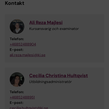
Kontakt
Ali Reza Majlesi
Kursansvarig och examinator
Telefon:
+46852488904
E-post:
ali.reza.majlesi@ki.se
Cecilia Christina Hultqvist
Utbildningsadministratör
Telefon:
+46852488951
E-post:
cecilia.hultqvist@ki.se