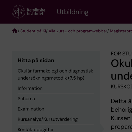
Skip
to
Utbildning
main
content
/
Student på KI
/
Alla kurs- och programwebbar
/
Magisterpro
Breadcrumb
FÖR STU
Okul
Hitta på sidan
Okulär farmakologi och diagnostisk
unde
undersökningsmetodik (7,5 hp)
KURSKO
Information
Schema
Detta ä
behörig
Examination
Kursen 
Kursanalys/Kursutvärdering
prepara
Kontaktuppgifter