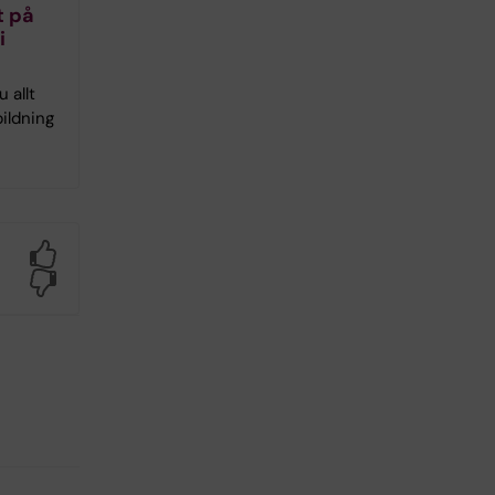
t på
i
 allt
ildning
Yes
No