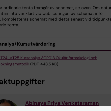
ör ordinarie tenta framgår av schemat, se ovan. Om dat
tan inte var klart vid publiceringen av schemat inför
t, kompletteras schemat med detta senast vid tidpunkt
arie tenta.
analys/Kursutvärdering
T24_VT25 Kursanalys 3OP013 Okulär farmakologi och
sökningsmetodik
(PDF, 448.5 KB)
aktuppgifter
Abinaya Priya Venkataraman
Kursansvarig lärare och examinator