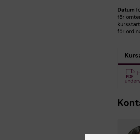
Datum
f
för omten
kursstar
för ordin
Kurs
H
under
Kont