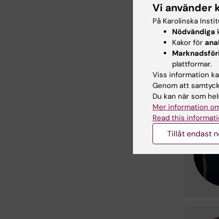
Vi använder 
På Karolinska Insti
Nödvändiga
k
Kakor för
ana
Marknadsför
plattformar.
Viss information kan
Genom att samtycka
Du kan när som hels
Mer information om
Read this informati
Tillåt endast 