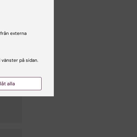
 från externa
l vänster på sidan.
llåt alla