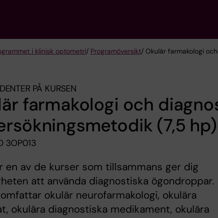
grammet i klinisk optometri
/
Programöversikt
/ Okulär farmakologi oc
DENTER PÅ KURSEN
är farmakologi och diagnos
rsökningsmetodik (7,5 hp)
D 3OP013
r en av de kurser som tillsammans ger dig
heten att använda diagnostiska ögondroppar.
omfattar okulär neurofarmakologi, okulära
t, okulära diagnostiska medikament, okulära