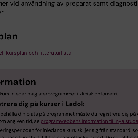
ner vid användning av preparat samt diagnost
r.
plan
ll kursplan och litteraturlista
ormation
kurs inleder magisterprogrammet i klinisk optometri.
trera dig på kurser i Ladok
t behålla din plats på programmet måste du registrera dig på
om angiven tid, se
programwebbens information till nya stude
eringsperioden för inledande kurs skiljer sig från standard, s
a innan kursstart, till två dagar efter kursstart. Du ser alltid a