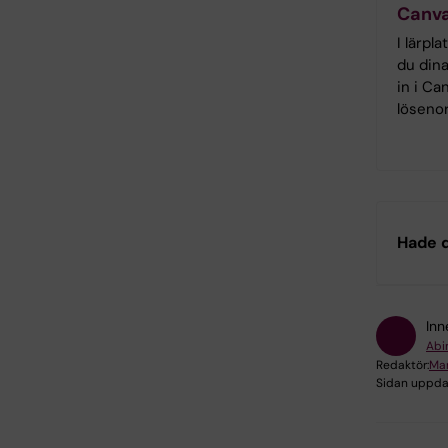
Canv
I lärpl
du dina
in i Ca
lösenor
Hade d
Inn
Abi
Redaktör:
Mar
Sidan uppda