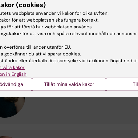
kakor (cookies)
Telefon:
+46852482545
E-post:
abinaya.venkataraman@ki.se
tutets webbplats använder vi kakor för olika syften:
akor för att webbplatsen ska fungera korrekt.
lys
för att förstå hur webbplatsen används.
ingskakor
för att visa och spåra relevant innehåll och annonser
 överföras till länder utanför EU.
 godkänner du att vi sparar cookies.
Elin Bergling
t ändra eller återkalla ditt samtycke via kakikonen längst ned til
 våra kakor
Kursansvarig lärare
on in English
Telefon:
+46852482541
E-post:
elin.bergling@ki.se
nödvändiga
Tillåt mina valda kakor
Ti