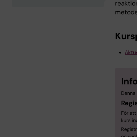
reaktio
metode
Kurs
Aktue
Inf
Denna 
Regis
För at
kurs in
Registr
en veck