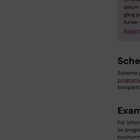
datum i
gång pe
kurser
Registr
Sch
Schema p
program
komplett
Exam
För info
se prog
kursrumm