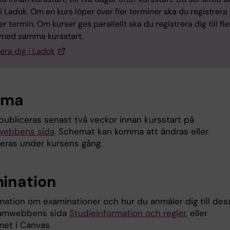
 Ladok. Om en kurs löper över fler terminer ska du registrera
r termin. Om kurser ges parallellt ska du registrera dig till fle
 med samma kursstart.
era dig i Ladok
ema
ubliceras senast två veckor innan kursstart på
webbens sida
. Schemat kan komma att ändras eller
eras under kursens gång.
ination
rmation om examinationer och hur du anmäler dig till des
ramwebbens sida
Studieinformation och regler
, eller
et i Canvas.