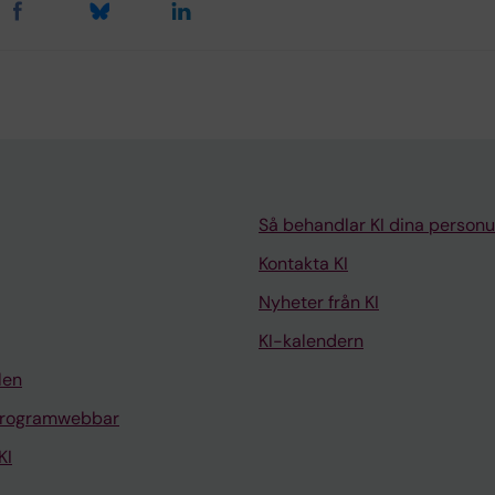
Så behandlar KI dina personu
Kontakta KI
Nyheter från KI
KI-kalendern
len
programwebbar
KI