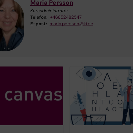
Maria Persson
Kursadministratör
Telefon:
+46852482547
E-post:
maria.persson@ki.se