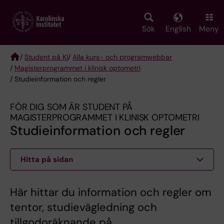
Skip
to
main
Sök
English
Meny
content
/
Student på KI
/
Alla kurs- och programwebbar
/
Magisterprogrammet i klinisk optometri
Breadcrumb
/ Studieinformation och regler
FÖR DIG SOM ÄR STUDENT PÅ
MAGISTERPROGRAMMET I KLINISK OPTOMETRI
Studieinformation och regler
Hitta på sidan
Här hittar du information och regler om
tentor, studievägledning och
tillgodoräknande på