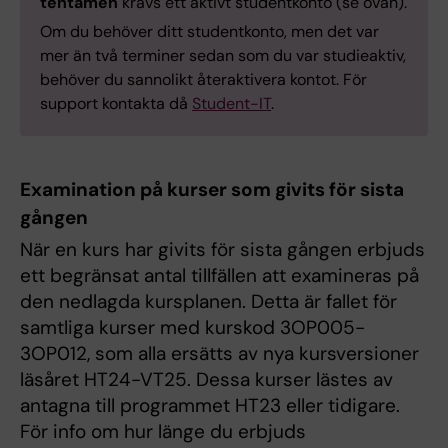
tentamen
krävs ett aktivt studentkonto (se ovan).
Om du behöver ditt studentkonto, men det var
mer än två terminer sedan som du var studieaktiv,
behöver du sannolikt återaktivera kontot. För
support kontakta då
Student-IT
.
Examination på kurser som givits för sista
gången
När en kurs har givits för sista gången erbjuds
ett begränsat antal tillfällen att examineras på
den nedlagda kursplanen. Detta är fallet för
samtliga kurser med kurskod 3OP005-
3OP012, som alla ersätts av nya kursversioner
läsåret HT24-VT25. Dessa kurser lästes av
antagna till programmet HT23 eller tidigare.
För info om hur länge du erbjuds