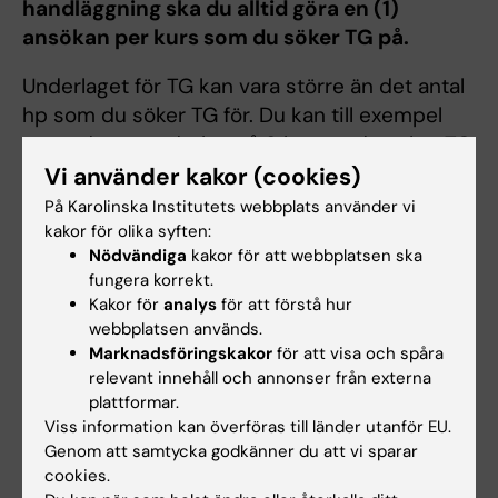
handläggning ska du alltid göra en (1)
ansökan per kurs som du söker TG på.
Underlaget för TG kan vara större än det antal
hp som du söker TG för. Du kan till exempel
använda ett underlag på 9 hp, när du söker TG
på 7,5 hp. Du kan dock aldrig beviljas TG i
Vi använder kakor (cookies)
större omfattning än ditt underlag.
På Karolinska Institutets webbplats använder vi
kakor för olika syften:
Nödvändiga
kakor för att webbplatsen ska
Vad innebär ett tillgodoräknande för dina
fungera korrekt.
studier?
Kakor för
analys
för att förstå hur
Ett beslut om tillgodoräknande kan påverka
webbplatsen används.
Marknadsföringskakor
för att visa och spåra
din studiesituation på flera sätt, se nedan.
relevant innehåll och annonser från externa
plattformar.
CSN beviljar inte studiemedel
för
Viss information kan överföras till länder utanför EU.
tillgodoräknade kurser.
Genom att samtycka godkänner du att vi sparar
Tidigare åberopat underlag
för en
cookies.
beviljad ansökan
kan inte användas
för