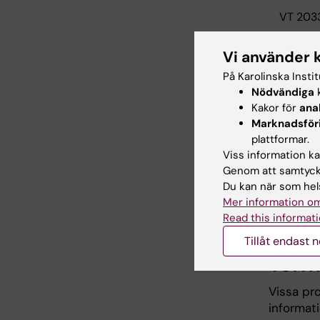
VT 203
Vi använder 
HT 203
På Karolinska Insti
Nödvändiga
k
Kakor för
ana
Läså
Marknadsför
plattformar.
Läsåret p
Viss information kan
vårtermi
Genom att samtycka
augusti/s
Du kan när som hels
mellan h
Mer information om
hösttermi
Read this informati
Tillåt endast 
Term
Vissa pro
informati