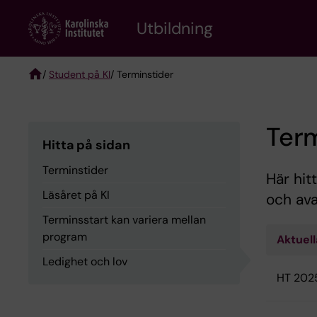
Skip
to
Utbildning
main
content
/
Student på KI
/ Terminstider
Breadcrumb
Term
Hitta på sidan
Terminstider
Här hit
Läsåret på KI
och ava
Terminsstart kan variera mellan
program
Aktuell
Ledighet och lov
HT 202