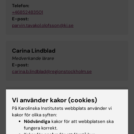
Telefon:
+46852483501
E-post:
parvin.tavakol.olofsson@ki.se
Carina Lindblad
Medverkande lärare
E-post:
carina.b.lindblad@regionstockholm.se
Anna Hellström
Vi använder kakor (cookies)
Kursadministratör
På Karolinska Institutets webbplats använder vi
kakor för olika syften:
Telefon:
Nödvändiga
kakor för att webbplatsen ska
+46852483770
fungera korrekt.
E-post: