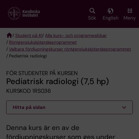
Skip
to
main
Sök
English
Meny
content
/
Student på KI
/
Alla kurs- och programwebbar
/
Röntgen­sjuk­sköterske­programmet
Breadcrumb
/
Valbara fördjupningskurser röntgensjuksköterskeprogrammet
/ Pediatrisk radiologi
FÖR STUDENTER PÅ KURSEN
Pediatrisk radiologi (7,5 hp)
KURSKOD 1RS036
Hitta på sidan
Denna kurs är en av de
fördjupningskurser som ges under