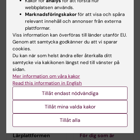
Kakor för
analys
för att förstå hur
anna.hellstrom@ki.se
webbplatsen används.
Marknadsföringskakor
för att visa och spåra
relevant innehåll och annonser från externa
plattformar.
Helen Ågren
Viss information kan överföras till länder utanför EU.
Studievägledare
Genom att samtycka godkänner du att vi sparar
Telefon:
cookies.
+46852483920
Du kan när som helst ändra eller återkalla ditt
E-post:
samtycke via kakikonen längst ned till vänster på
helen.agren@ki.se
sidan.
Mer information om våra kakor
Read this information in English
Tillåt endast nödvändiga
Tillåt mina valda kakor
Tillåt alla
Lärplattformen
För dig som är