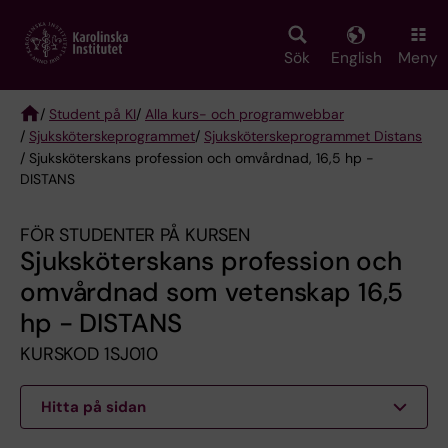
Skip
to
main
Sök
English
Meny
content
/
Student på KI
/
Alla kurs- och programwebbar
/
Sjuksköterske­programmet
/
Sjuksköterskeprogrammet Distans
Breadcrumb
/ Sjuksköterskans profession och omvårdnad, 16,5 hp -
DISTANS
FÖR STUDENTER PÅ KURSEN
Sjuksköterskans profession och
omvårdnad som vetenskap 16,5
hp - DISTANS
KURSKOD 1SJ010
Hitta på sidan