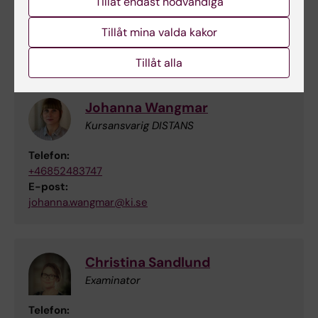
Tillåt endast nödvändiga
Kursansvarig och examinator,
Tillåt mina valda kakor
utbildningsadministratör
Tillåt alla
Johanna Wangmar
Kursansvarig DISTANS
Telefon:
+46852483747
E-post:
johanna.wangmar@ki.se
Christina Sandlund
Examinator
Telefon: