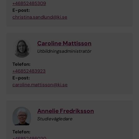
+46852485309
E-post:
christina.sandlund@ki.se
Caroline Mattisson
Utbildningsadministratör
Telefon:
+46852483923
E-post:
caroline.mattisson@ki.se
Annelie Fredriksson
Studievägledare
Telefon:
+46852486020