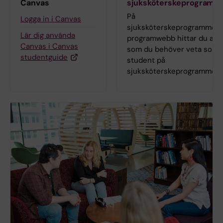
Canvas
sjuksköterskeprogramm
På
Logga in i Canvas
sjuksköterskeprogrammets
Lär dig använda
programwebb hittar du allt
Canvas i Canvas
som du behöver veta som
studentguide
student på
sjuksköterskeprogrammet.