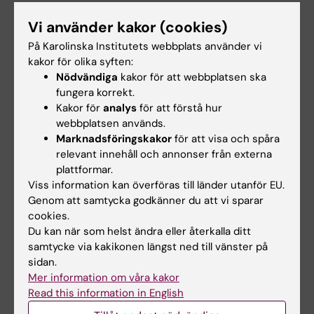
grundnivå och avancerad nivå.
Vi använder kakor (cookies)
På Karolinska Institutets webbplats använder vi
kakor för olika syften:
Senast genomförda kursvärdering
Nödvändiga
kakor för att webbplatsen ska
fungera korrekt.
Kursvärdering VT26
Kakor för
analys
för att förstå hur
webbplatsen används.
Marknadsföringskakor
för att visa och spåra
Senast genomförda kursanalys
relevant innehåll och annonser från externa
plattformar.
Viss information kan överföras till länder utanför EU.
T1_Kursanalys 1SJ010 distans HT 25
(PDF,
Genom att samtycka godkänner du att vi sparar
332.56 KB)
cookies.
Du kan när som helst ändra eller återkalla ditt
samtycke via kakikonen längst ned till vänster på
Kontaktuppgifter
sidan.
Institutionen för neurobiologi, vårdvetenskap
Mer information om våra kakor
och samhälle
Read this information in English
Avdelningen för omvårdnad