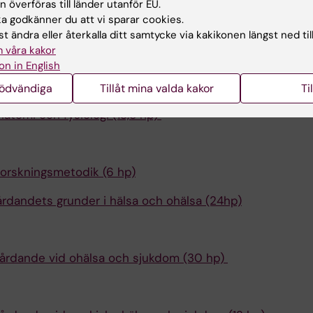
 överföras till länder utanför EU.
 godkänner du att vi sparar cookies.
t ändra eller återkalla ditt samtycke via kakikonen längst ned til
 våra kakor
on in English
uksköterskans profession och omvårdnad som vetensk
nödvändiga
Tillåt mina valda kakor
Ti
atomi och fysiologi (13,5 hp)
2
orskningsmetodik (6 hp)
årdandets grunder i hälsa och ohälsa (24hp)
årdande vid ohälsa och sjukdom (30 hp)
4