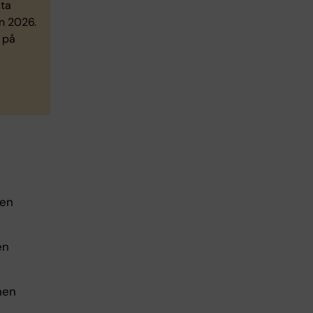
sta
n 2026.
 på
nen
en
nen