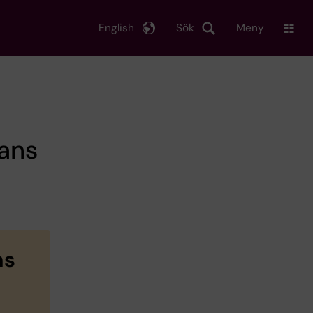
English
Sök
Meny
ans
ns