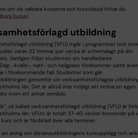
ion om de valbara kurserna och kursutbud hittar du
lbara kurser
samhetsförlagd utbildning
etsförlagd utbildning (VFU) ingår i programmet och inn
tudier, varav 32 timmar per vecka är schemalagt på din
ats. Vanligen följer studenten sin handledares
Dag-, kvälls-, natt- och helgpass förekommer samt äve
ar i förekommande fall. Studenter som går
tbildningen genomför sin verksamhetsförlagda utbildnin
kholms län. Det är alltså inte möjligt att ordna en egen
lats inom ett annat område.
tik”, så kallad verksamhetsförlagd utbildning (VFU) är för
ckholms län. VFU:n är totalt 37-40 veckor beroende på v
 kurs och är fördelad över alla terminer.
få en aning om distansutbildningens kursupplägg och ant