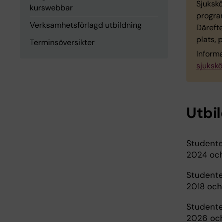
Sjuksk
kurswebbar
progra
Verksamhetsförlagd utbildning
Däreft
plats,
Terminsöversikter
Inform
sjuksk
Utbi
Studente
2024 och
Studente
2018 och
Studente
2026 och