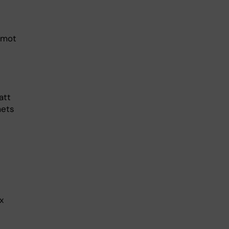
 mot
att
mets
x