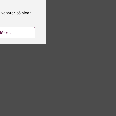
l vänster på sidan.
ap
llåt alla