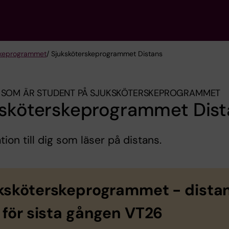
ske­programmet
/ Sjuksköterskeprogrammet Distans
 SOM ÄR STUDENT PÅ SJUKSKÖTERSKE­PROGRAMMET
ksköterskeprogrammet Dist
tion till dig som läser på distans.
ksköterske­programmet - dista
 för sista gången VT26