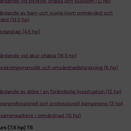
årdande vid psykisk ohälsa och sjukdom (12 hp)
årdande av barn och vuxna inom primärvård och
ård (13,5 hp)
edarskap (4,5 hp)
årdande vid akut ohälsa (16,5 hp)
orskningsmetodik och omvårdnadsforskning (6 hp)
6
rdande av äldre i en föränderlig livssituation (12 hp)
nterprofessionell och professionell kompetens (3 hp)
xamensarbete i omvårdnad (15 hp)
urs (7,5 hp) T5