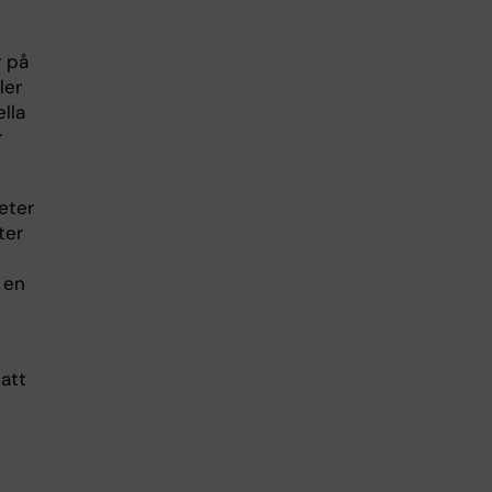
r på
ler
lla
r
eter
ter
 en
att