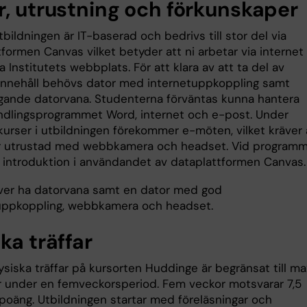
r, utrustning och förkunskaper
bildningen är IT-baserad och bedrivs till stor del via
formen Canvas vilket betyder att ni arbetar via internet
a Institutets webbplats. För att klara av att ta del av
innehåll behövs dator med internetuppkoppling samt
gande datorvana. Studenterna förväntas kunna hantera
dlingsprogrammet Word, internet och e-post. Under
 kurser i utbildningen förekommer e-möten, vilket kräver 
r utrustad med webbkamera och headset. Vid program
s introduktion i användandet av dataplattformen Canvas.
er ha datorvana samt en dator med god
uppkoppling, webbkamera och headset.
ka träffar
ysiska träffar på kursorten Huddinge är begränsat till ma
r under en femveckorsperiod. Fem veckor motsvarar 7,5
poäng. Utbildningen startar med föreläsningar och