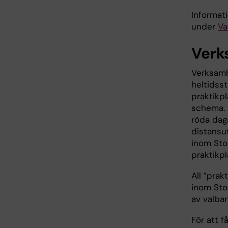
Informat
under
Va
Verk
Verksamh
heltidss
praktikpl
schema. 
röda dag
distansu
inom Stoc
praktikp
All ”prak
inom Sto
av valbar
För att 