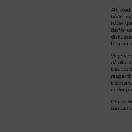
Att stude
både nog
både själ
därför så
diskussio
förutom i
Varje ve
då alla s
kan dock 
respektiv
arbetsin
under pr
Om du ha
kontakta