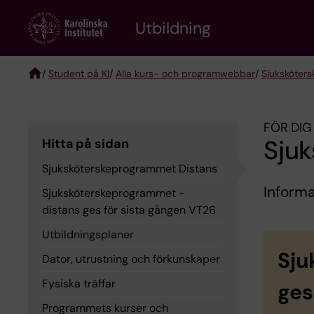
Skip
to
Utbildning
main
content
/
Student på KI
/
Alla kurs- och programwebbar
/
Sjuksköter
Breadcrumb
FÖR DIG
Sju
Hitta på sidan
Sjuksköterskeprogrammet Distans
Informa
Sjuksköterske­programmet -
distans ges för sista gången VT26
Utbildningsplaner
Sju
Dator, utrustning och förkunskaper
Fysiska träffar
ges
Programmets kurser och