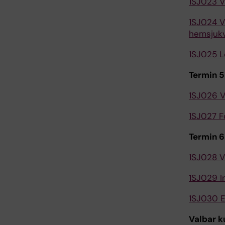
1SJ023 V
1SJ024 V
hemsjukv
1SJ025 L
Termin 5
1SJ026 V
1SJ027 F
Termin 
1SJ028 Vå
1SJ029 I
1SJ030 E
Valbar k