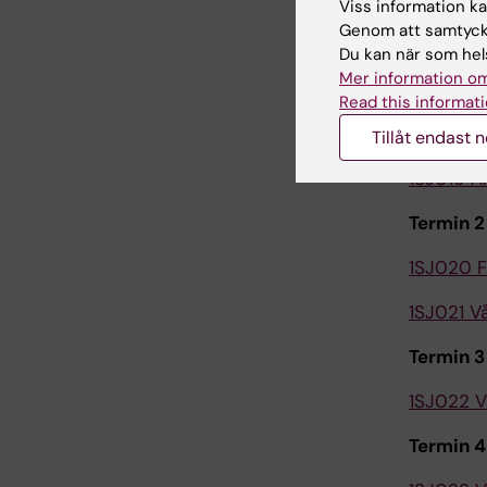
Viss information kan
Genom att samtycka
Du kan när som hels
Termin 1
Mer information om
Read this informati
SJ010 Sj
(16,5 hp)
Tillåt endast 
1SJ019 An
Termin 
1SJ020 F
1SJ021 V
Termin 3
1SJ022 V
Termin 