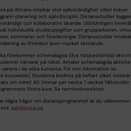
ra på distans innebär stor självständighet vilket kräver
grann planering och självdisciplin. Distansstudier bygge
vständigt och kollaborativt lärande. Utbildningen innehål
väl individuella studieuppgifter som grupparbeten, virtue
ner, seminarier och föreläsningar. Distansstudier innebä
nläsning av litteratur även mycket skrivande.
cka förekommer schemalagda (dvs tidsbestämda) aktivit
tudenter närvarar på nätet. Antalet schemalagda aktivite
variera i de olika kurserna. För mer information se
e kurswebb). Studierna bedrivs på helfart vilket innebär
sats om minst 40 timmar per vecka. 1 veckas fältstudier
ogrammets första kurs. Se terminsöversikten.
r några frågor om distansprogrammet är du välkommen 
 oss:
ssk@nvs.ki.se