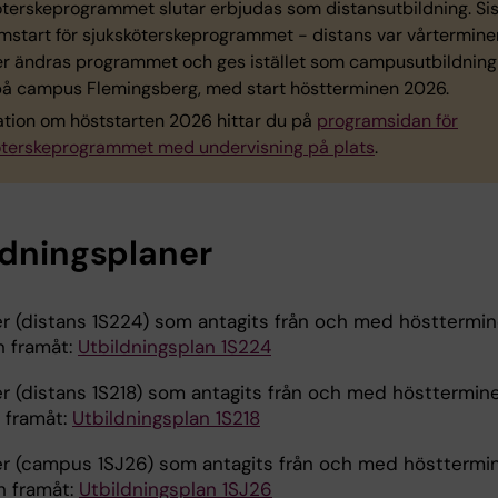
öterske­programmet slutar erbjudas som distansutbildning. Si
mstart för sjuksköterske­programmet - distans var vårtermine
er ändras programmet och ges istället som campusutbildning
 på campus Flemingsberg, med start höstterminen 2026.
ation om höststarten 2026 hittar du på
programsidan för
öterske­programmet med undervisning på plats
.
ldningsplaner
r (distans 1S224) som antagits från och med hösttermi
 framåt:
Utbildningsplan 1S224
r (distans 1S218) som antagits från och med hösttermin
 framåt:
Utbildningsplan 1S218
r (campus 1SJ26) som antagits från och med hösttermi
 framåt:
Utbildningsplan 1SJ26