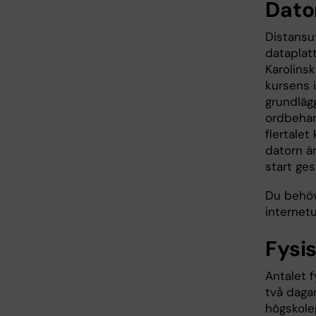
Dato
Distansut
dataplatt
Karolinsk
kursens 
grundläg
ordbehan
flertalet
datorn ä
start ge
Du behöv
internet
Fysis
Antalet f
två daga
högskole