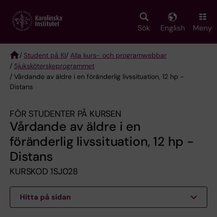
Skip
to
main
Sök
English
Meny
content
/
Student på KI
/
Alla kurs- och programwebbar
/
Sjuksköterske­programmet
Breadcrumb
/ Vårdande av äldre i en föränderlig livssituation, 12 hp -
Distans
FÖR STUDENTER PÅ KURSEN
Vårdande av äldre i en
föränderlig livssituation, 12 hp -
Distans
KURSKOD 1SJ028
Hitta på sidan