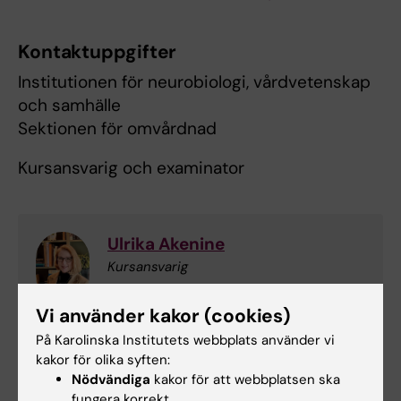
Kontaktuppgifter
Institutionen för neurobiologi, vårdvetenskap
och samhälle
Sektionen för omvårdnad
Kursansvarig och examinator
Ulrika Akenine
Kursansvarig
Telefon:
Vi använder kakor (cookies)
+46852483515
På Karolinska Institutets webbplats använder vi
E-post:
kakor för olika syften:
ulrika.akenine@ki.se
Nödvändiga
kakor för att webbplatsen ska
fungera korrekt.