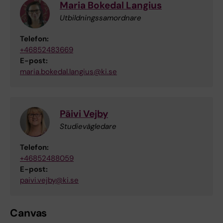
Maria Bokedal Langius
Utbildningssamordnare
Telefon:
+46852483669
E-post:
maria.bokedal.langius@ki.se
Päivi Vejby
Studievägledare
Telefon:
+46852488059
E-post:
paivi.vejby@ki.se
Canvas