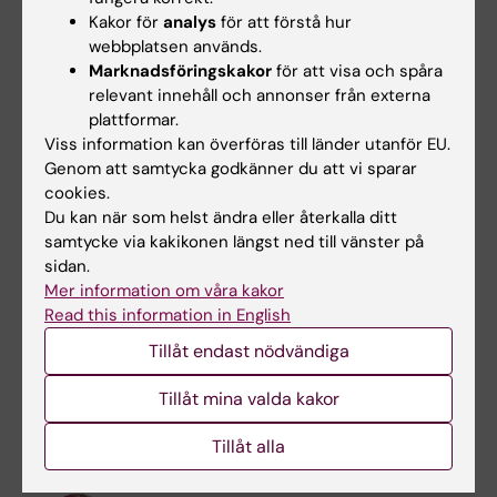
Kakor för
analys
för att förstå hur
Ewa Margareta Stenwall
webbplatsen används.
Marknadsföringskakor
för att visa och spåra
Examinator
relevant innehåll och annonser från externa
plattformar.
Telefon:
Viss information kan överföras till länder utanför EU.
+46852483278
Genom att samtycka godkänner du att vi sparar
E-post:
cookies.
ewa.stenwall@ki.se
Du kan när som helst ändra eller återkalla ditt
samtycke via kakikonen längst ned till vänster på
sidan.
Johanna Törnqvist
Mer information om våra kakor
Read this information in English
Utbildningsadministratör
Telefon:
Tillåt endast nödvändiga
+46852483909
E-post:
Tillåt mina valda kakor
johanna.tornqvist@ki.se
Tillåt alla