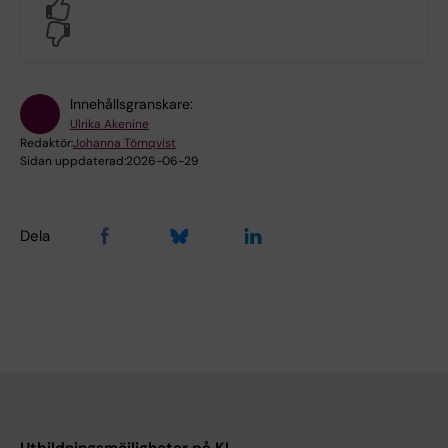
Yes
No
Innehållsgranskare:
Ulrika Akenine
Redaktör:
Johanna Törnqvist
Sidan uppdaterad:
2026-06-29
Dela