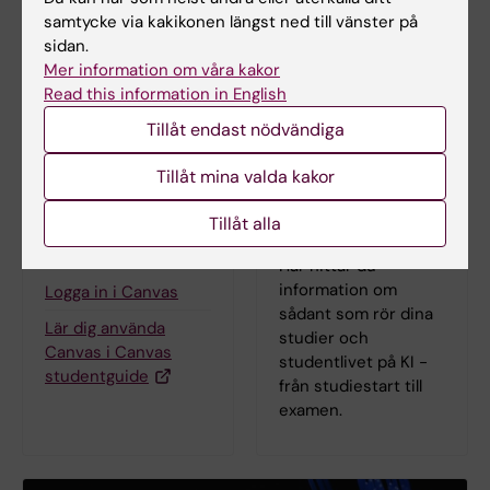
samtycke via kakikonen längst ned till vänster på
sidan.
Mer information om våra kakor
Read this information in English
Tillåt endast nödvändiga
Tillåt mina valda kakor
Tillåt alla
Lärplattformen
Student på KI
Canvas
Här hittar du
information om
Logga in i Canvas
sådant som rör dina
Lär dig använda
studier och
Canvas i Canvas
studentlivet på KI -
studentguide
från studiestart till
examen.