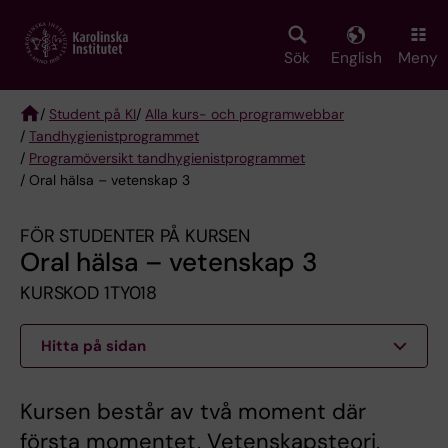
Skip
to
main
Sök
English
Meny
content
/
Student på KI
/
Alla kurs- och programwebbar
/
Tandhygienist­programmet
Breadcrumb
/
Programöversikt tandhygienistprogrammet
/ Oral hälsa – vetenskap 3
FÖR STUDENTER PÅ KURSEN
Oral hälsa – vetenskap 3
KURSKOD 1TY018
Hitta på sidan
Kursen består av två moment där
första momentet, Vetenskapsteori,