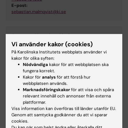
E-post:
sebastian.malmqvist@ki.se
Suzanne Katarina Almborg
Vi använder kakor (cookies)
Utbildningsadministratör
Telefon:
På Karolinska Institutets webbplats använder vi
+46852488291
kakor för olika syften:
E-post:
Nödvändiga
kakor för att webbplatsen ska
suzanne.almborg@ki.se
fungera korrekt.
Kakor för
analys
för att förstå hur
webbplatsen används.
Marknadsföringskakor
för att visa och spåra
Helen Lindkvist-Katz
relevant innehåll och annonser från externa
Studievägledare
plattformar.
Telefon:
Viss information kan överföras till länder utanför EU.
+46852488104
Genom att samtycka godkänner du att vi sparar
E-post:
cookies.
helen.lindkvistkatz@ki.se
Du kan när som helst ändra eller återkalla ditt