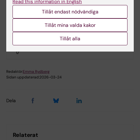
Read this information in English
att av- eller omboka ditt besök ring 08-524
Tillåt endast nödvändiga
835 70, knappval 2.
Tillåt mina valda kakor
Hade du nytta av informationen på denna sida?
Tillåt alla
Yes
No
Redaktör:
Emma Rydberg
Sidan uppdaterad:
2026-03-24
Dela
Relaterat