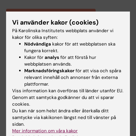
Boka ett rådgivande telefonsamtal
Vi använder kakor (cookies)
På Karolinska Institutets webbplats använder vi
kakor för olika syften:
Doktorand?
Besök sidan om
stöd till
Nödvändiga
kakor för att webbplatsen ska
doktorander
fungera korrekt.
Kakor för
analys
för att förstå hur
webbplatsen används.
Är du i akut behov av stöd?
Marknadsföringskakor
för att visa och spåra
relevant innehåll och annonser från externa
Kontakta Hjälplinjen
, en anonym och
plattformar.
kostnadsfri stödtjänst som erbjuder
Viss information kan överföras till länder utanför EU.
professionellt stöd dygnet runt, året om.
Genom att samtycka godkänner du att vi sparar
cookies.
Du kan när som helst ändra eller återkalla ditt
Av- och ombokning
samtycke via kakikonen längst ned till vänster på
sidan.
Om du får förhinder ber vi dig att av- eller
Mer information om våra kakor
omboka din tid senast 24 timmar innan. För