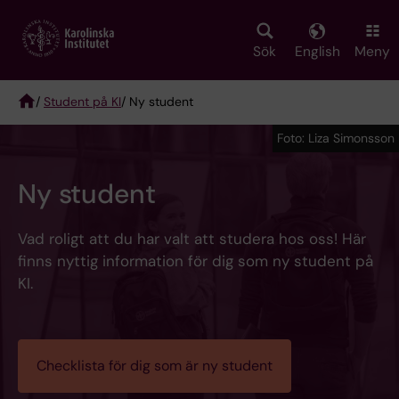
Skip
to
main
Sök
English
Meny
content
/
Student på KI
/ Ny student
Breadcrumb
Foto: Liza Simonsson
Ny student
Vad roligt att du har valt att studera hos oss! Här
finns nyttig information för dig som ny student på
KI.
Checklista för dig som är ny student