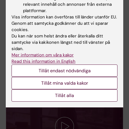
relevant innehåll och annonser från externa
plattformar.
Viss information kan överföras till länder utanför EU.
Genom att samtycka godkänner du att vi sparar
cookies.
Hur ser det ut på campus Solna?
Du kan när som helst ändra eller återkalla ditt
samtycke via kakikonen längst ned till vänster på
Campus Solna ligger i norra delen av Stockholm,
sidan.
precis intill Karolinska universitetssjukhuset Solna.
Mer information om våra kakor
Read this information in English
Tillåt endast nödvändiga
Tillåt mina valda kakor
Tillåt alla