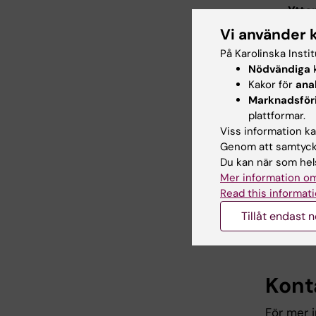
Ytter
Voly
Vi använder 
med 
På Karolinska Insti
Nödvändiga
k
Kakor för
ana
Best
Marknadsför
plattformar.
För att 
Viss information kan
instrukti
Genom att samtycka
Du kan när som hels
För att s
Mer information om
långvarig
Read this informati
komplett
Tillåt endast 
digital 
finns ock
Kont
För mer 