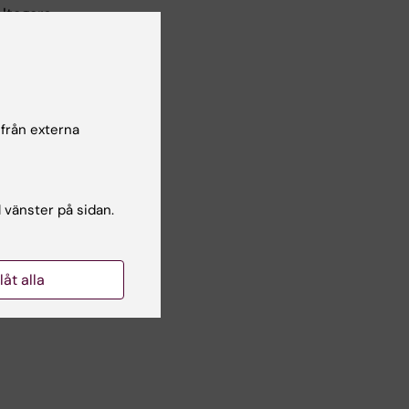
ltagare.
rabatt
 från externa
l vänster på sidan.
ni
dd
llåt alla
sen