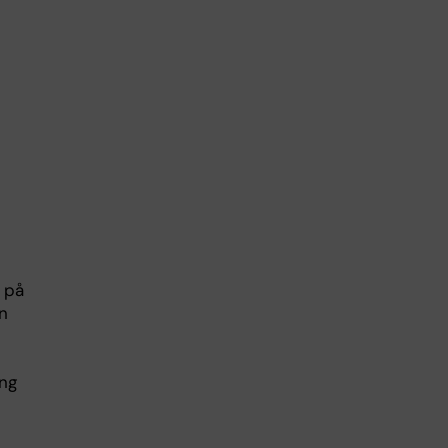
 på
n
ång