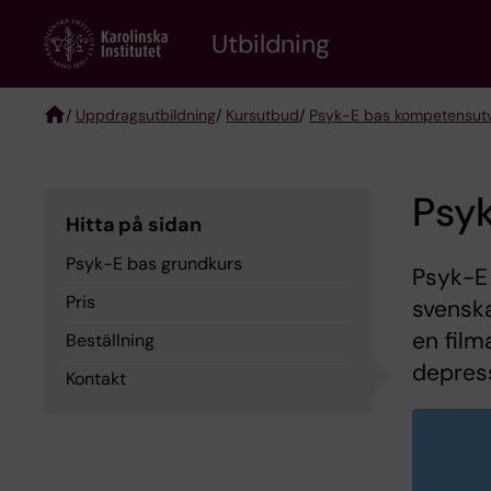
Skip
to
Utbildning
main
content
/
Uppdragsutbildning
/
Kursutbud
/
Psyk-E bas kompetensut
Breadcrumb
Psy
Hitta på sidan
Psyk-E bas grundkurs
Psyk-E 
Pris
svenska
en film
Beställning
depress
Kontakt