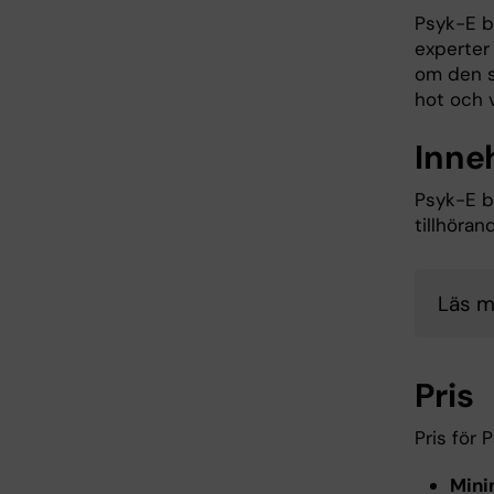
Psyk-E b
experter
om den s
hot och v
Inne
Psyk-E b
tillhöran
Läs m
Pris
Pris för 
Mini