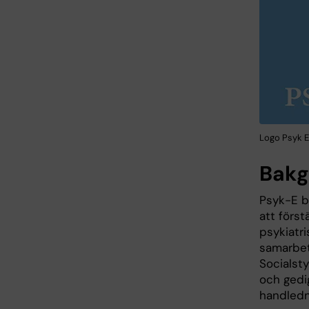
Logo Psyk E-
Bakg
Psyk-E b
att förs
psykiatri
samarbet
Socialst
och gedi
handledn