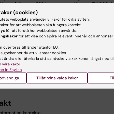
ligare deltagare:
230 kr per person för upp till 1 000 de
mrabatt
: För grupper med fler än 1 000 deltagare utgår 
kakor (cookies)
20 %.
tutets webbplats använder vi kakor för olika syften:
akor för att webbplatsen ska fungera korrekt.
lys
för att förstå hur webbplatsen används.
ällning
ingskakor
för att visa och spåra relevant innehåll och annonser
beställa Psyk-E bas grundkurs,
besök denna sida och följ
 överföras till länder utanför EU.
onerna under rubriken "Beställning
".
 godkänner du att vi sparar cookies.
t ändra eller återkalla ditt samtycke via kakikonen längst ned til
äkerställa att kunskapen implementeras och leder till
 våra kakor
 förändring i er organisation rekommenderar vi starkt att 
on in English
erar inköpet av Psyk-E bas kursrum med en skräddarsy
nödvändiga
Tillåt mina valda kakor
Ti
kursledningsinsats, mer information om kursledningsinsat
så i länken ovan.
akt
information kontakta: