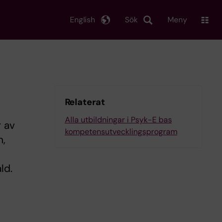
English
Sök
Meny
Relaterat
Alla utbildningar i Psyk-E bas
 av
kompetensutvecklingsprogram
n,
ld.