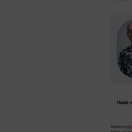
Hade d
Redaktör:
Mic