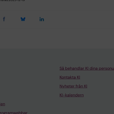
terad:
2025-12-19
Så behandlar KI dina personu
Kontakta KI
Nyheter från KI
KI-kalendern
len
programwebbar