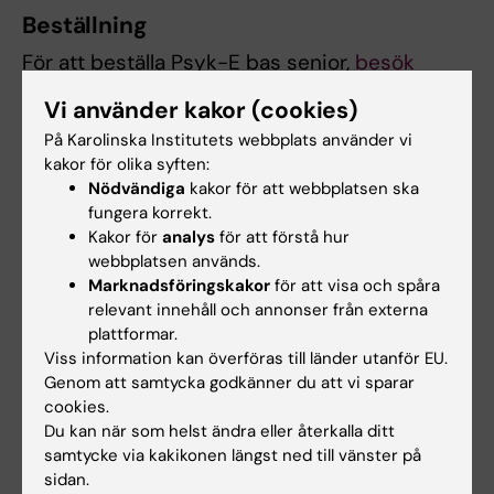
Beställning
För att beställa Psyk-E bas senior,
besök
denna sida och följ instruktionerna under
Vi använder kakor (cookies)
rubriken "Beställning
".
På Karolinska Institutets webbplats använder vi
kakor för olika syften:
För att säkerställa att kunskapen
Nödvändiga
kakor för att webbplatsen ska
implementeras och leder till långvarig
fungera korrekt.
förändring i er organisation rekommenderar vi
Kakor för
analys
för att förstå hur
starkt att ni kompletterar inköpet av Psyk-E
webbplatsen används.
bas kursrum med en skräddarsydd digital
Marknadsföringskakor
för att visa och spåra
kursledningsinsats, mer information om
relevant innehåll och annonser från externa
plattformar.
kursledningsinsatsen finns också i länken
Viss information kan överföras till länder utanför EU.
ovan.
Genom att samtycka godkänner du att vi sparar
cookies.
Du kan när som helst ändra eller återkalla ditt
Kontakt
samtycke via kakikonen längst ned till vänster på
För mer information kontakta:
sidan.