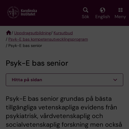
Skip
to
main
Sök
English
Meny
content
/
Uppdragsutbildning
/
Kursutbud
/
Psyk-E bas kompetensutvecklingsprogram
Breadcrumb
/ Psyk-E bas senior
Psyk-E bas senior
Hitta på sidan
Psyk-E bas senior grundas på bästa
tillgängliga vetenskapliga evidens från
psykiatrisk, vårdvetenskaplig och
socialvetenskaplig forskning men också