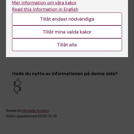
Mer information om våra kakor
Read this information in English
Tillåt endast nödvändiga
Nikolaj Jacobsen
Projektadministratör
Tillåt mina valda kakor
E-post:
Tillåt alla
nikolaj.jacobsen@ki.se
Hade du nytta av informationen på denna sida?
Yes
No
Redaktör:
Michelle Azorbo
Sidan uppdaterad:
2025-12-19