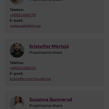
Telefon:
+46852486278
E-post:
nadja.saltell@ki.se
Kristoffer Mörtsjö
Projektsamordnare
Telefon:
+46852486032
E-post:
kristoffer.mortsjo@ki.se
Susanna Sjunneryd
Projektsamordnare