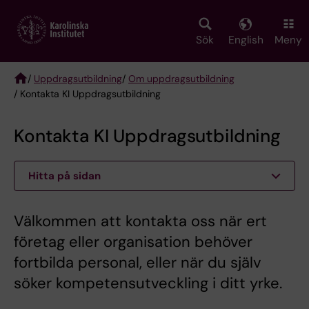
Skip
to
main
Sök
English
Meny
content
/
Uppdragsutbildning
/
Om uppdragsutbildning
/ Kontakta KI Uppdragsutbildning
Breadcrumb
Kontakta KI Uppdragsutbildning
Hitta på sidan
Välkommen att kontakta oss när ert
företag eller organisation behöver
fortbilda personal, eller när du själv
söker kompetensutveckling i ditt yrke.