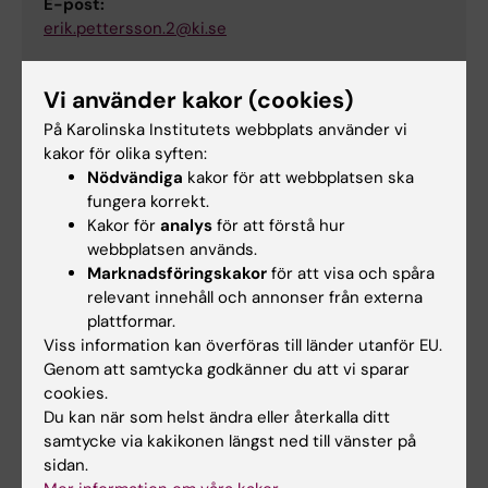
E-post:
erik.pettersson.2@ki.se
Vi använder kakor (cookies)
Magdalena Michalec
På Karolinska Institutets webbplats använder vi
Ekonom
kakor för olika syften:
Nödvändiga
kakor för att webbplatsen ska
Telefon:
fungera korrekt.
+46852483887
Kakor för
analys
för att förstå hur
E-post:
webbplatsen används.
magdalena.michalec@ki.se
Marknadsföringskakor
för att visa och spåra
relevant innehåll och annonser från externa
plattformar.
Viss information kan överföras till länder utanför EU.
Petra Hellbom
Genom att samtycka godkänner du att vi sparar
IKT-Pedagog
cookies.
Du kan när som helst ändra eller återkalla ditt
Telefon:
samtycke via kakikonen längst ned till vänster på
+46852486033
sidan.
E-post: