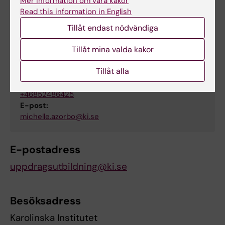
Mer information om våra kakor
petra.hellbom@ki.se
Read this information in English
Tillåt endast nödvändiga
Michelle Azorbo
Tillåt mina valda kakor
Projektsamordnare
Tillåt alla
Telefon:
+46852486425
E-post:
michelle.azorbo@ki.se
E-postadress
uppdragsutbildning@ki.se
Besöksadress
Karolinska Institutet