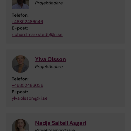
Projektledare
Telefon:
+46852486546
E-post:
richard.markstedt@ki.se
Ylva Olsson
Projektledare
Telefon:
+46852486036
E-post:
ylva.olsson@ki.se
Nadja Saltell Asgari
Projektsamordnare