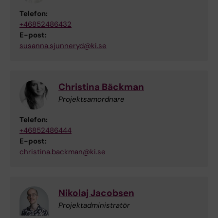
Telefon:
+46852486432
E-post:
susanna.sjunneryd@ki.se
Christina Bäckman
Projektsamordnare
Telefon:
+46852486444
E-post:
christina.backman@ki.se
Nikolaj Jacobsen
Projektadministratör