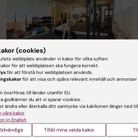
kakor (cookies)
tutets webbplats använder vi kakor för olika syften:
akor för att webbplatsen ska fungera korrekt.
lys
för att förstå hur webbplatsen används.
Träning och friskvård
ingskakor
för att visa och spåra relevant innehåll och annonser
Det finns flera olika möjligheter till träning på KI:s
campus. I Solna finns gymmet Box och i
 överföras till länder utanför EU.
Flemingsberg gymmet BASE. All träning är
 godkänner du att vi sparar cookies.
kostnadsfri för dig som KI-student.
t ändra eller återkalla ditt samtycke via kakikonen längst ned til
 våra kakor
on in English
nödvändiga
Tillåt mina valda kakor
Ti