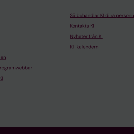
Så behandlar KI dina personu
Kontakta KI
Nyheter från KI
KI-kalendern
len
programwebbar
KI