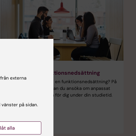
Studera med funktionsnedsättning
 från externa
Är du student och har en funktionsnedsättning? På
Karolinska Institutet kan du ansöka om anpassat
stöd för att underlätta för dig under din studietid.
l vänster på sidan.
llåt alla