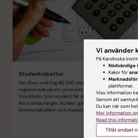
Vi använder 
På Karolinska Insti
Nödvändiga
k
Kakor för
ana
Studentrabatter
Marknadsför
Det finns omkring 90 000 studenter som är
plattformar.
registrerade på ett universitet eller en högskola i
Viss information kan
Stockholm. Som student får du studentrabatt på
Genom att samtycka
flera restauranger, butiker, gymanläggningar,
Du kan när som hels
kommunaltrafiken och mycket mer!
Mer information om
Read this informati
Tillåt endast 