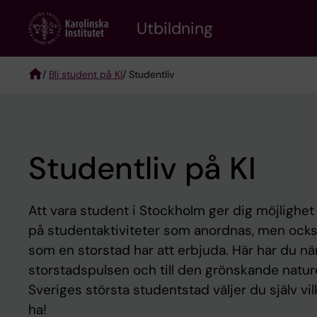
Skip
to
Utbildning
main
content
/
Bli student på KI
/ Studentliv
Breadcrumb
Studentliv på KI
Att vara student i Stockholm ger dig möjlighe
på studentaktiviteter som anordnas, men också 
som en storstad har att erbjuda. Här har du när
storstadspulsen och till den grönskande nature
Sveriges största studentstad väljer du själv vilk
ha!