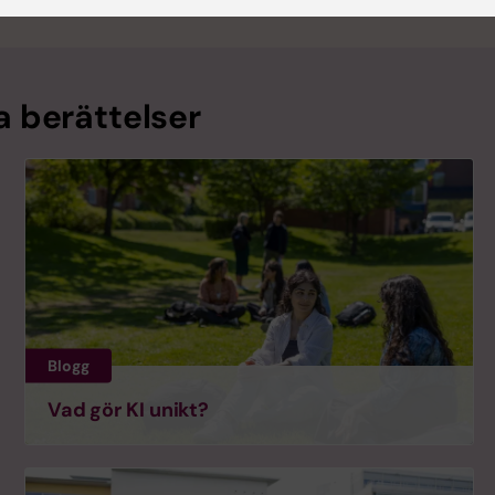
a berättelser
Blogg
Vad gör KI unikt?