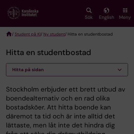
Skip
to
main
Sök
English
Meny
content
/
Student på KI
/
Ny student
/ Hitta en studentbostad
Breadcrumb
Hitta en studentbostad
Hitta på sidan
Stockholm erbjuder ett brett utbud av
boendealternativ och en rad olika
bostadsköer. Att hitta boende kan
däremot ta tid och är inte alltid det
lättaste, men låt inte det hindra dig