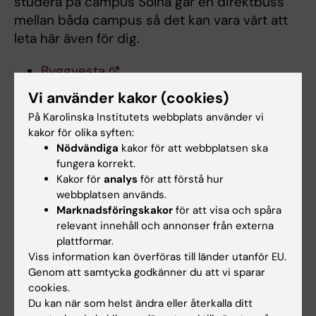
studera på campus Solna går en direktbuss
mellan båda campus så det kan vara värt att
leta här även för dig.
Byggvesta
Fastighetsbolaget Willhem AB
Vi använder kakor (cookies)
Huge Bostäder
På Karolinska Institutets webbplats använder vi
Haninge Bostäder
kakor för olika syften:
Proventum Fastigheter
Nödvändiga
kakor för att webbplatsen ska
Heimstaden
fungera korrekt.
Kakor för
analys
för att förstå hur
Södertälje ligger ca 20 min med pendeltåg
webbplatsen används.
Marknadsföringskakor
för att visa och spåra
från Flemingsberg.
Telge AB
hyr ut
relevant innehåll och annonser från externa
lägenheter i detta område.
plattformar.
Viss information kan överföras till länder utanför EU.
Genom att samtycka godkänner du att vi sparar
cookies.
Andrahandsboende
Du kan när som helst ändra eller återkalla ditt