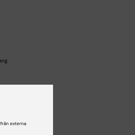
erg.
bud
 från externa