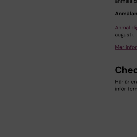
anmäla d
Anmälan 
Anmäl di
augusti.
Mer info
Chec
Här är e
inför ter