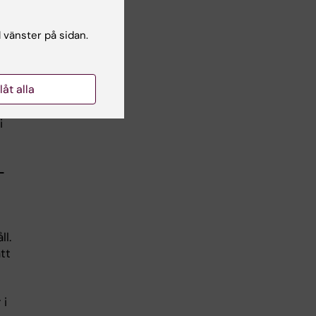
l vänster på sidan.
llåt alla
i
-
ll.
tt
 i