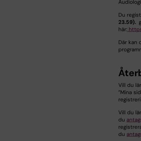
Audiolog
Du regis
23.59).
g
här:
https
Där kan d
program
Åter
Vill du l
”Mina si
registre
Vill du l
du
antag
registre
du
antag