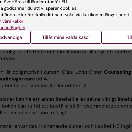
 överföras till länder utanför EU.
 godkänner du att vi sparar cookies.
t ändra eller återkalla ditt samtycke via kakikonen längst ned til
 våra kakor
lkommen som ny student till Audionomprogrammet!
on in English
nödvändiga
Tillåt mina valda kakor
Ti
r Helene Bergström och är kursansvarig för den första
udiologisk grundkurs.
li roligt att få träffa och lära känna er alla nya studenter 
kursen.
n är obligatorisk i kursen,
Clark, John Greer.
Counseling
audiologic care ed 4.
a beställa är version 4 eller edition 4.
sioner kan ha ett annat innehåll eller sakna viktigt innehå
 boken kan ta tid att beställa så är rekommendationen a
ller den så snart som möjligt.
mmer användas i kommande kurser och kapitel 1-3 ingår