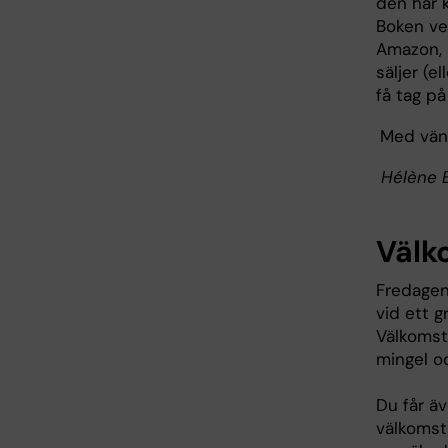
den här 
Boken ver
Amazon, 
säljer (e
få tag p
Med vänl
Hélène 
Välk
Fredagen
vid ett g
Välkomstd
mingel oc
Du får ä
välkomst