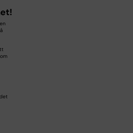
et!
den
på
tt
 som
 det