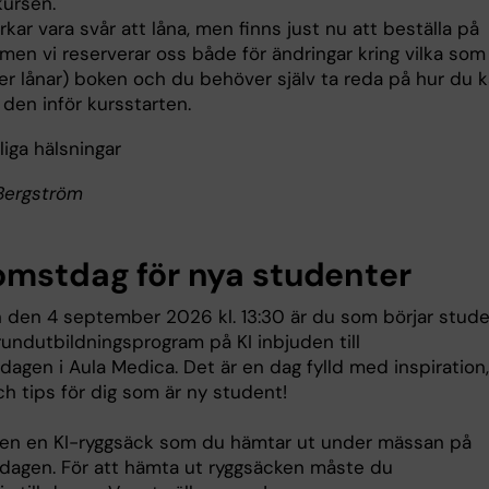
kursen.
kar vara svår att låna, men finns just nu att beställa på
men vi reserverar oss både för ändringar kring vilka som
ller lånar) boken och du behöver själv ta reda på hur du 
å den inför kursstarten.
iga hälsningar
Bergström
omstdag för nya studenter
 den 4 september 2026 kl. 13:30 är du som börjar stude
rundutbildningsprogram på KI inbjuden till
agen i Aula Medica. Det är en dag fylld med inspiration,
h tips för dig som är ny student!
ven en KI-ryggsäck som du hämtar ut under mässan på
dagen. För att hämta ut ryggsäcken måste du