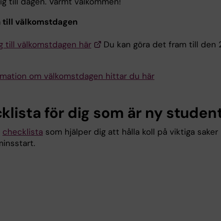
ig till dagen. Varmt välkommen!
till välkomstdagen
g till välkomstdagen här
Du kan göra det fram till den 
rmation om välkomstdagen hittar du här
klista för dig som är ny studen
n
checklista
som hjälper dig att hålla koll på viktiga saker
minsstart.