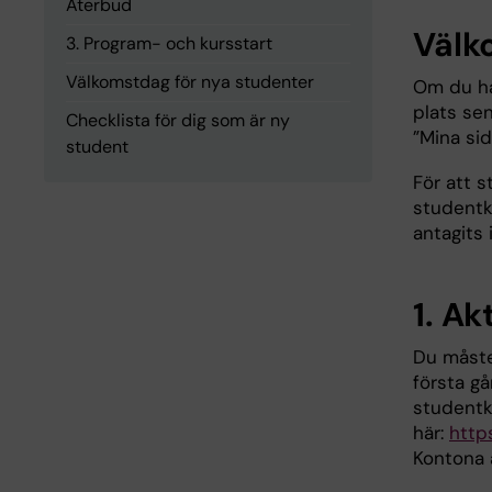
Återbud
Välk
3. Program- och kursstart
Välkomstdag för nya studenter
Om du har
plats sen
Checklista för dig som är ny
”Mina sid
student
För att s
studentk
antagits 
1. A
Du måste 
första gå
studentk
här:
http
Kontona ä