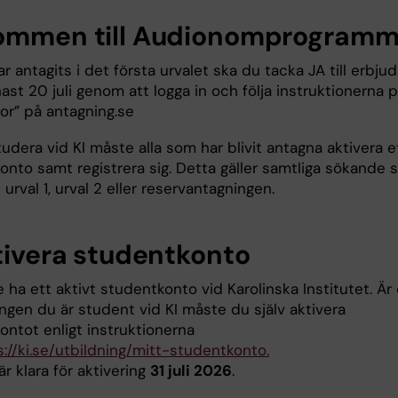
ommen till Audionomprogramm
 antagits i det första urvalet ska du tacka JA till erbju
ast 20 juli genom att logga in och följa instruktionerna 
or” på antagning.se
tudera vid KI måste alla som har blivit antagna aktivera e
onto samt registrera sig. Detta gäller samtliga sökande
i urval 1, urval 2 eller reservantagningen.
ktivera studentkonto
ha ett aktivt studentkonto vid Karolinska Institutet. Är
ngen du är student vid KI måste du själv aktivera
ontot enligt instruktionerna
s://ki.se/utbildning/mitt-studentkonto.
r klara för aktivering
31 juli 2026
.