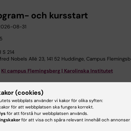
rogram- och kursstart
026-08-31
5
l S 214
Alfred Nobels Allé 23, 141 52 Huddinge, Campus Flemingsb
:
KI campus Flemingsberg | Karolinska Institutet
 är obligatoriskt
. Ta med legitimation.
r förhinder som du inte rår över så måste du kontakta
kakor (cookies)
eckius-hellgren@ki.se
tutets webbplats använder vi kakor för olika syften:
e närvarande eller inte hört av dig anses du lämnat åter
akor för att webbplatsen ska fungera korrekt.
n.
lys
för att förstå hur webbplatsen används.
ingskakor
för att visa och spåra relevant innehåll och annonser
de från kursansvarig i kursen audiologisk grundkurs