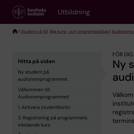
Skip
to
Utbildning
main
content
/
Student på KI
/
Alla kurs- och programwebbar
/
Audionomp
Breadcrumb
FÖR DI
Ny 
Hitta på sidan
Ny student på
aud
audionomprogrammet
Välkommen till
Välkom
Audionomprogrammet!
institu
1. Aktivera studentkonto
registr
2. Registrering på programmets
termins
inledande kurs