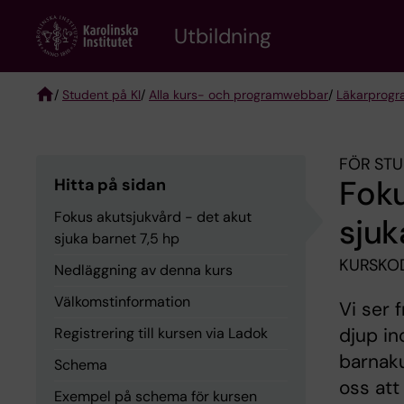
Skip
to
Utbildning
main
content
/
Student på KI
/
Alla kurs- och programwebbar
/
Läkarprog
Breadcrumb
FÖR STU
Foku
Hitta på sidan
Fokus akutsjukvård - det akut
sjuk
sjuka barnet 7,5 hp
KURSKOD
Nedläggning av denna kurs
Välkomstinformation
Vi ser 
djup in
Registrering till kursen via Ladok
barnaku
Schema
oss att
Exempel på schema för kursen