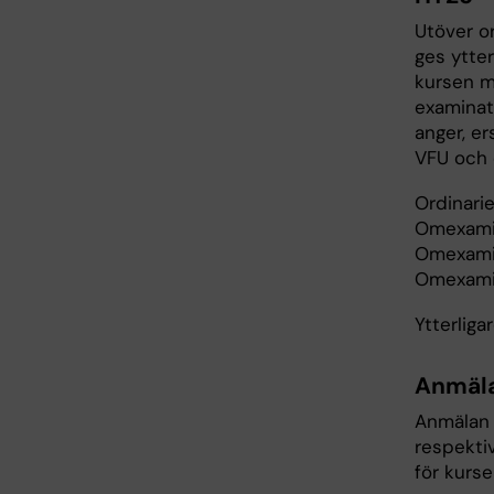
Utöver or
ges ytter
kursen me
examinati
anger, er
VFU och 
Ordinari
Omexamin
Omexamin
Omexamina
Ytterliga
Anmäl
Anmälan t
respektiv
för kurs