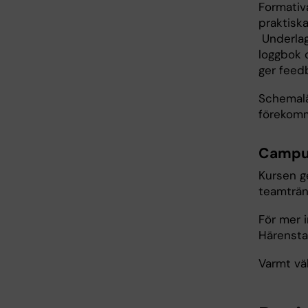
Formativ
praktisk
Underlag
loggbok 
ger feed
Schemaläg
förekomm
Campu
Kursen g
teamträn
För mer 
Härensta
Varmt v