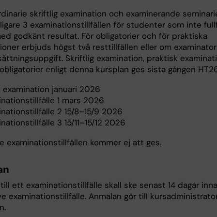
dinarie skriftlig examination och examinerande seminarie
ligare 3 examinationstillfällen för studenter som inte fullf
d godkänt resultat. För obligatorier och för praktiska
oner erbjuds högst två resttillfällen eller om examinator
sättningsuppgift. Skriftlig examination, praktisk examinat
obligatorier enligt denna kursplan ges sista gången HT26
e examination januari 2026
ationstillfälle 1 mars 2026
ationstillfälle 2 15/8–15/9 2026
tionstillfälle 3 15/11–15/12 2026
re examinationstillfällen kommer ej att ges.
an
ill ett examinationstillfälle skall ske senast 14 dagar inn
e examinationstillfälle. Anmälan gör till kursadministratö
en.