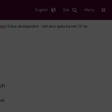
English
Sök
Meny
sikt
/ Fokus akutsjukvård - det akut sjuka barnet 7,5 hp
ch
vi