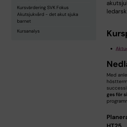
akutsju
Kursvärdering SVK Fokus
ledars
Akutsjukvård - det akut sjuka
barnet
Kurs
Kursanalys
Aktue
Nedl
Med anle
höstterm
successi
ges för 
programm
Planer
HT25