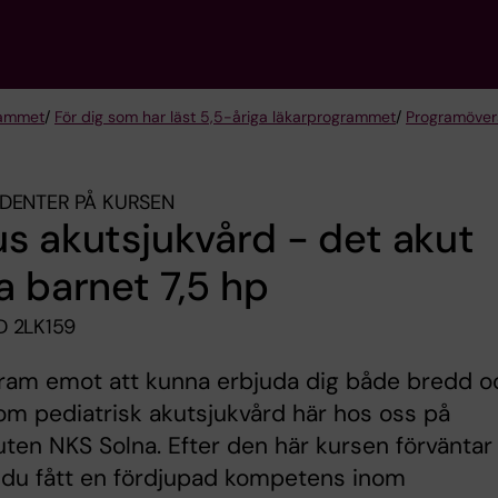
rammet
/
För dig som har läst 5,5-åriga läkarprogrammet
/
Programöver
DENTER PÅ KURSEN
s akutsjukvård - det akut
a barnet 7,5 hp
 2LK159
fram emot att kunna erbjuda dig både bredd o
om pediatrisk akutsjukvård här hos oss på
ten NKS Solna. Efter den här kursen förväntar 
 du fått en fördjupad kompetens inom