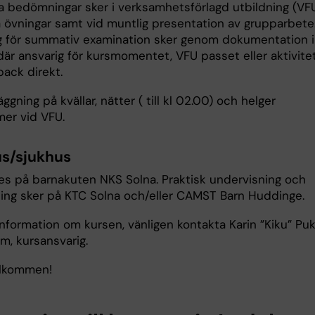
a bedömningar sker i verksamhetsförlagd utbildning (VFU
a övningar samt vid muntlig presentation av grupparbete
 för summativ examination sker genom dokumentation i
där ansvarig för kursmomentet, VFU passet eller aktivite
back direkt.
gning på kvällar, nätter ( till kl 02.00) och helger
er vid VFU.
s/sjukhus
es på barnakuten NKS Solna. Praktisk undervisning och
ing sker på KTC Solna och/eller CAMST Barn Huddinge.
information om kursen, vänligen kontakta Karin ”Kiku” Pu
m, kursansvarig.
älkommen!