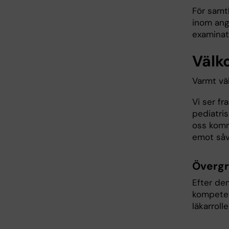
För samtl
inom ang
examina
Välk
Varmt vä
Vi ser f
pediatris
oss komme
emot såv
Övergr
Efter den
kompeten
läkarrol