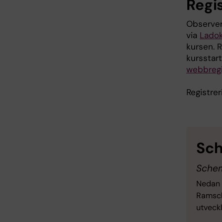
Regis
Observera
via
Lado
kursen. R
kursstart
webbregi
Registre
Sc
Sche
Nedan 
Ramsch
utveck