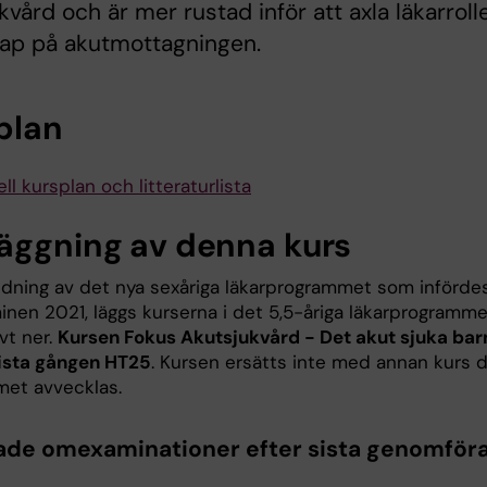
kvård och är mer rustad inför att axla läkarroll
kap på akutmottagningen.
plan
ll kursplan och litteraturlista
äggning av denna kurs
dning av det nya sexåriga läkarprogrammet som införde
inen 2021, läggs kurserna i det 5,5-åriga läkarprogramme
vt ner.
Kursen Fokus Akutsjukvård - Det akut sjuka bar
sista gången HT25
. Kursen ersätts inte med annan kurs 
et avvecklas.
ade omexaminationer efter sista genomför