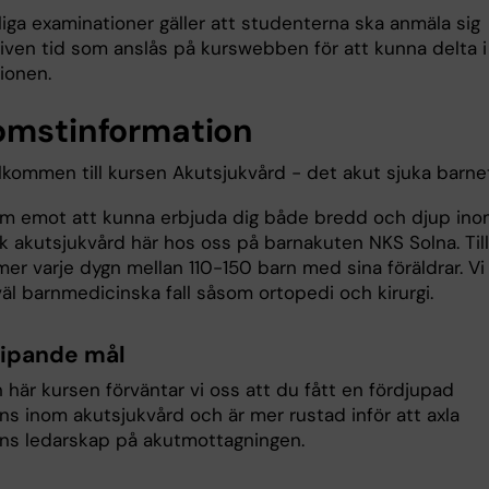
iga examinationer gäller att studenterna ska anmäla sig
iven tid som anslås på kurswebben för att kunna delta i
tionen.
omstinformation
lkommen till kursen Akutsjukvård - det akut sjuka barn
ram emot att kunna erbjuda dig både bredd och djup in
k akutsjukvård här hos oss på barnakuten NKS Solna. Till
r varje dygn mellan 110-150 barn med sina föräldrar. Vi 
äl barnmedicinska fall såsom ortopedi och kirurgi.
ipande mål
 här kursen förväntar vi oss att du fått en fördjupad
s inom akutsjukvård och är mer rustad inför att axla
lens ledarskap på akutmottagningen.