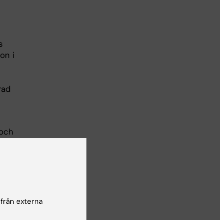
s
on i
rad
 och
tora
v
ning
 från externa
för