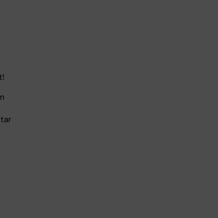
et!
om
tar