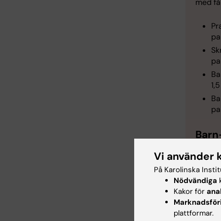
med få
Pr
pa
Sk
pa
Ba
1,
Ba
pa
Barn
Beträf
Vi använder 
Niklas
På Karolinska Insti
komple
Nödvändiga
k
Barnk
Kakor för
ana
Marknadsför
På mån
plattformar.
missbi