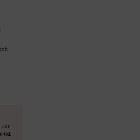
r
.
 och
 ditt
ltid,