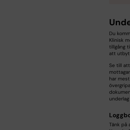
Unde
Du komme
Klinisk 
tillgång 
att utbyt
Se till 
mottagan
har mest
övergrip
dokument
underlag 
Loggb
Tänk på a