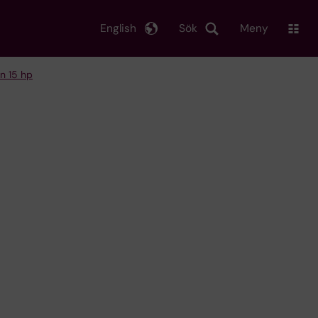
English
Sök
Meny
n 15 hp