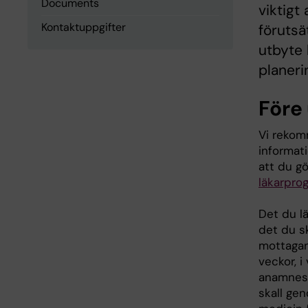
Documents
viktigt 
Kontaktuppgifter
förutsä
utbyte 
planeri
Före
Vi rekom
informat
att du gö
läkarpro
Det du l
det du sk
mottagan
veckor, i
anamnes 
skall ge