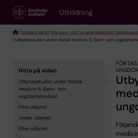
Skip
to
Utbildning
main
content
/
Student på KI
/
Alla kurs- och programwebbar
/
Läkarprog
/ Utbytesstudier under Klinisk medicin 5: Barn- och ungdomsm
Breadcrumb
FÖR DIG
UNGDOMS
Hitta på sidan
Utby
Utbytesstudier under Klinisk
medicin 5: Barn- och
medi
ungdomsmedicin
ung
Före utbytet
Under utbytet
Följand
Efter utbytet
medici