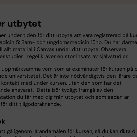
r utbytet
r under tiden för ditt utbyte att vara registrerad på ku
medicin 5: Barn- och ungdomsmedicin 15hp. Du har därm
till allt material i Canvas under ditt utbyte. Observera
esstudier i regel kräver en stor insats av självstudier.
att uppmärksamma vem som är examinator för kursen på 
de universitetet. Det är inte nödvändigtvis den lärare d
 kontakt med under kursen, utan den som har det
ande ansvaret. Detta bör tydligt framgå av den
ation du får med dig från utbytet och som sedan är
för ditt tillgodoräknande.
ok
tt gå igenom lärandemålen för kursen, så du kan rikta di