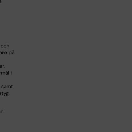
å
a och
are
på
ar,
emål i
r samt
etyg.
ån