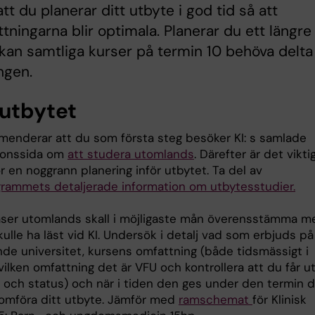
att du planerar ditt utbyte i god tid så att
ttningarna blir optimala. Planerar du ett längre
kan samtliga kurser på termin 10 behöva delta 
ngen.
 utbytet
menderar att du som första steg besöker KI: s samlade
ionssida om
att studera utomlands
. Därefter är det vikti
r en noggrann planering inför utbytet. Ta del av
grammets detaljerade information om utbytesstudier.
äser utomlands skall i möjligaste mån överensstämma m
ulle ha läst vid KI. Undersök i detalj vad som erbjuds på
de universitet, kursens omfattning (både tidsmässigt i
 vilken omfattning det är VFU och kontrollera att du får u
och status) och när i tiden den ges under den termin 
nomföra ditt utbyte. Jämför med
ramschemat
för Klinisk