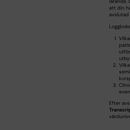
lärande. 
att din 
avslutad
Loggboken
Vilka
pati
utför
utby
Vilk
semi
kursp
Clin
even
Efter avs
Transcri
värdunive