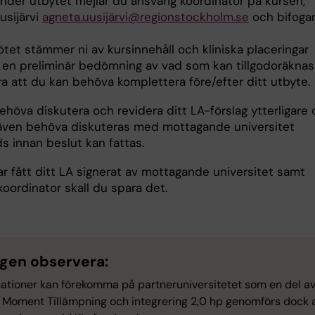
under utbytet mejlar du ansvarig koordinator på kursen,
usijärvi
agneta.uusijärvi@regionstockholm.se
och bifoga
tet stämmer ni av kursinnehåll och kliniska placeringar
 en preliminär bedömning av vad som kan tillgodoräknas
a att du kan behöva komplettera före/efter ditt utbyte.
ehöva diskutera och revidera ditt LA-förslag ytterligare
även behöva diskuteras med mottagande universitet
s innan beslut kan fattas.
ar fått ditt LA signerat av mottagande universitet samt
oordinator skall du spara det.
igen observera:
ationer kan förekomma på partneruniversitetet som en del av
. Moment Tillämpning och integrering 2,0 hp genomförs dock al