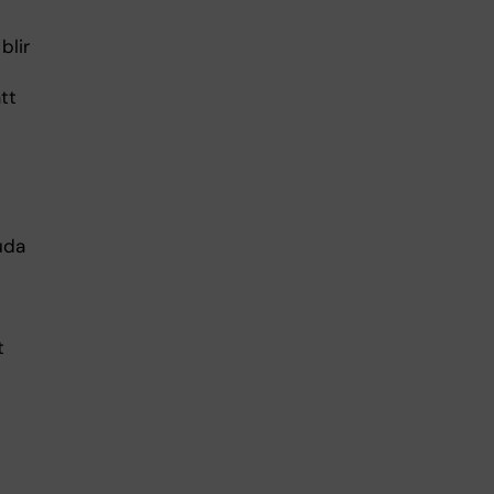
blir
tt
uda
t