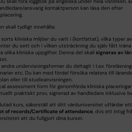
Du skall föra loggbok på engelska under hela vistelsen, s
handledare/ansvarig kontaktperson kan läsa den efter
 placering.
 skall tydligt innehålla:
 sorts kliniska miljöer du varit i (kortfattat), vilka typer av
enter du sett och i vilken utsträckning du själv fått trän
a olika kliniska uppgifter. Denna del skall
signeras av lär
tet.
a andra undervisningsformer du deltagit i t.ex. föreläsning
narier etc. Du kan med fördel försöka relatera till lärand
lan eller till studieanvisningen.
ical assessment form för genomförda kliniska placeringa
tuellt praktiskt prov, signerad av handledare inklusive b
lutad kurs, säkerställ att ditt värduniversitet utfärdar ett
pt of records/Certificate of attendance
, dvs ett intyg fr
rsitetet att du fullgjort dina kurser.