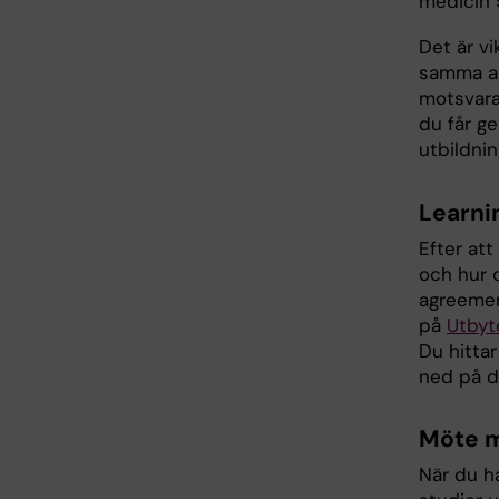
medicin 
Det är vi
samma ant
motsvarar
du får g
utbildni
Learni
Efter att
och hur d
agreemen
på
Utbyt
Du hittar
ned på d
Möte m
När du ha