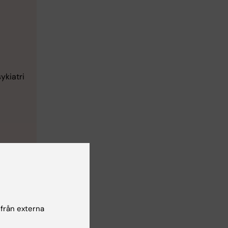
ykiatri
kta
n
 från externa
andhas