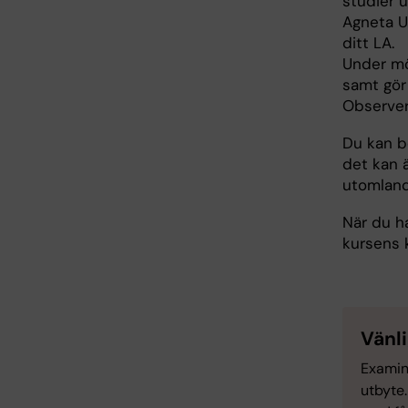
studier 
Agneta U
ditt LA.
Under mö
samt gör
Observer
Du kan b
det kan 
utomland
När du h
kursens k
Vänl
Examin
utbyte