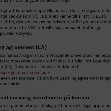
5: Barn- och ungdomsmedicin 15hp.
ktigt att kursmålen uppfylls och att det i möjligaste mån 
al veckor som vid KI. Bra att känna till är att 1,5 ECTS
 1,5 hp, dvs. en veckas heltidsstudier. Ett grundkrav är a
enomföra aktiv VFU, det vill säga verksamhetsförlagd
ng under utbytet.
ng agreement (LA)
 du har satt dig in i vad mottagande universitet kan erbj
etta motsvarar kraven vid KI skall du fylla i ett Learning
t (LA). Dokumentet finns att ladda ned
esprogrammet Erasmus +
 även ett exempel på ett ifyllt Learning agreement längs
enna sida.
ed ansvarig koordinator på kursen
r ett genomarbetat förslag på hur du vill lägga upp dina