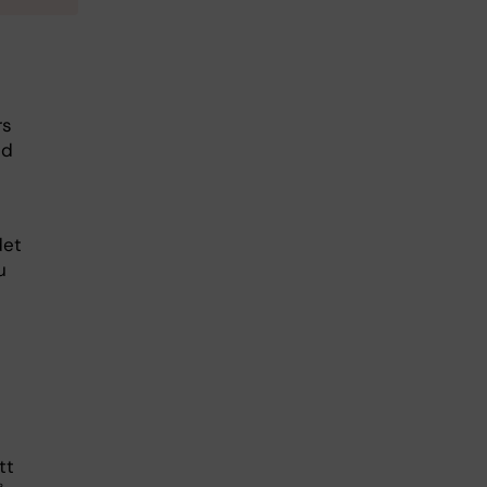
rs
ed
det
u
tt