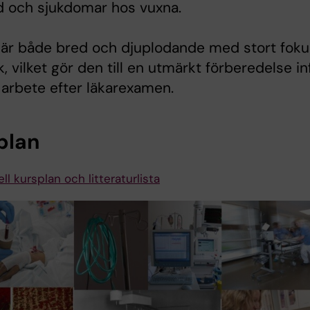
nd och sjukdomar hos vuxna.
 är både bred och djuplodande med stort foku
ik, vilket gör den till en utmärkt förberedelse in
t arbete efter läkarexamen.
plan
ll kursplan och litteraturlista