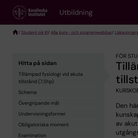
Skip
to
Utbildning
main
content
/
Student på KI
/
Alla kurs- och programwebbar
/
Läkarprog
Breadcrumb
FÖR STU
Till
Hitta på sidan
Tillämpad fysiologi vid akuta
till
tillstånd (7,5hp)
KURSKO
Schema
Övergripande mål
Den här
kunska
Undervisningsformer
av akut
Obligatoriska moment
utgångs
Examination