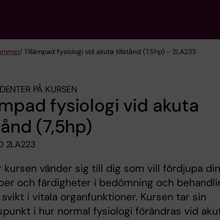
rammet
/ Tillämpad fysiologi vid akuta tillstånd (7,5hp) - 2LA233
DENTER PÅ KURSEN
ämpad fysiologi vid akuta
stånd (7,5hp)
D 2LA223
 kursen vänder sig till dig som vill fördjupa di
per och färdigheter i bedömning och behandli
 svikt i vitala organfunktioner. Kursen tar sin
punkt i hur normal fysiologi förändras vid aku