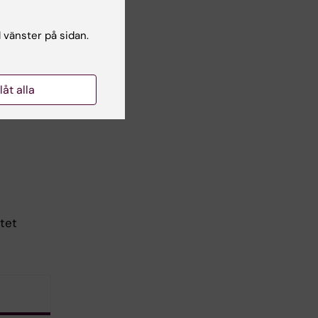
pass
esi.
l vänster på sidan.
llåt alla
tet