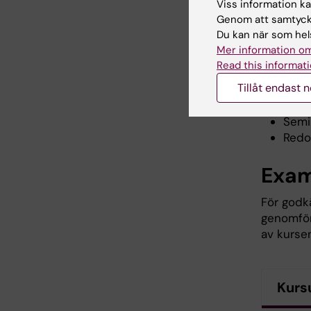
kursen be
Viss information kan
ingår i k
Genom att samtycka
Examinat
Du kan när som hels
Mer information om
Obli
Read this informati
Tillåt endast 
Klini
Semi
Redo
Exam
För godk
genomförd
av kursen
Kurs