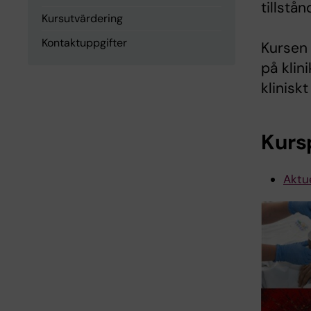
tillstå
Kursutvärdering
Kontaktuppgifter
Kursen
på klin
klinisk
Kurs
Aktue