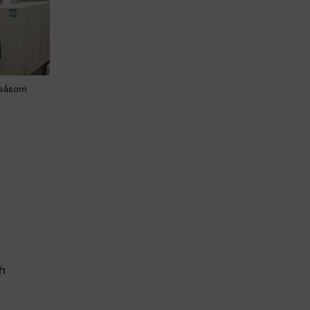
n såsom
ch