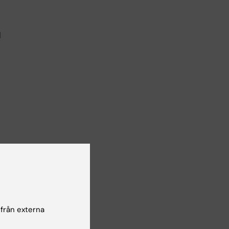
d
vans
nska
 från externa