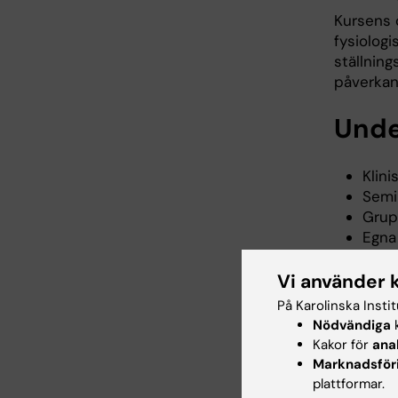
Kursens 
fysiolog
ställnin
påverkan/
Unde
Klin
Semi
Grup
Egna
Kursen ha
Vi använder 
preklinis
På Karolinska Insti
och använ
Nödvändiga
k
utveckla
Kakor för
ana
situatio
Marknadsför
verksamh
plattformar.