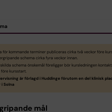
ema
 för kommande terminer publiceras cirka två veckor före kur
ergripande schema cirka fyra veckor innan.
skilda schema önskemål föreligger bör kursledningen kontakt
 före kursstart.
dervisning är förlagd i Huddinge förutom en del klinisk pla
 i Solna
gripande mål