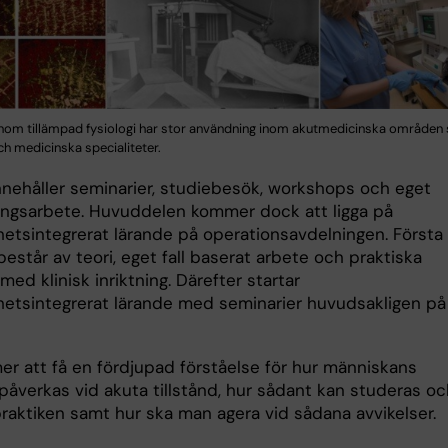
nom tillämpad fysiologi har stor användning inom akutmedicinska område
ch medicinska specialiteter.
nnehåller seminarier, studiebesök, workshops och eget
ingsarbete. Huvuddelen kommer dock att ligga på
etsintegrerat lärande på operationsavdelningen. Första
estår av teori, eget fall baserat arbete och praktiska
med klinisk inriktning. Därefter startar
etsintegrerat lärande med seminarier huvudsakligen på
r att få en fördjupad förståelse för hur människans
 påverkas vid akuta tillstånd, hur sådant kan studeras o
praktiken samt hur ska man agera vid sådana avvikelser.