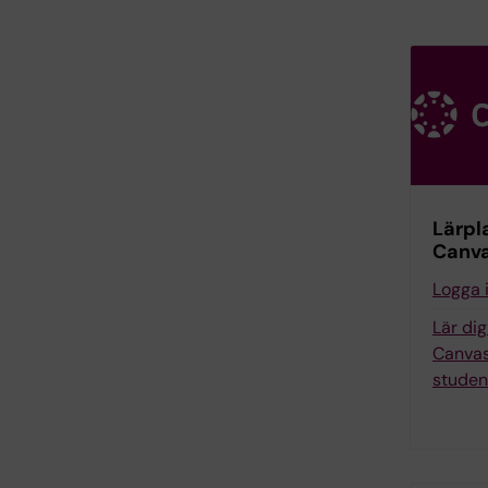
Lärpl
Canv
Logga 
Lär di
Canvas
studen