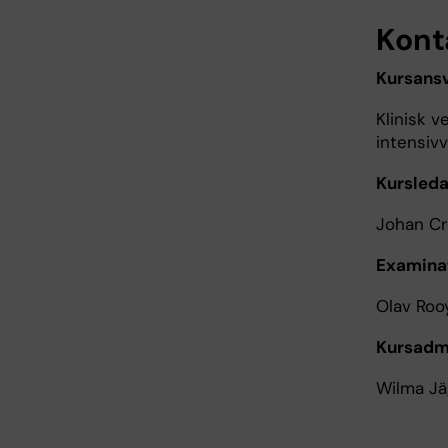
Kont
Kursansv
Klinisk v
intensiv
Kursleda
Johan Cr
Examina
Olav Roo
Kursadmi
Wilma J