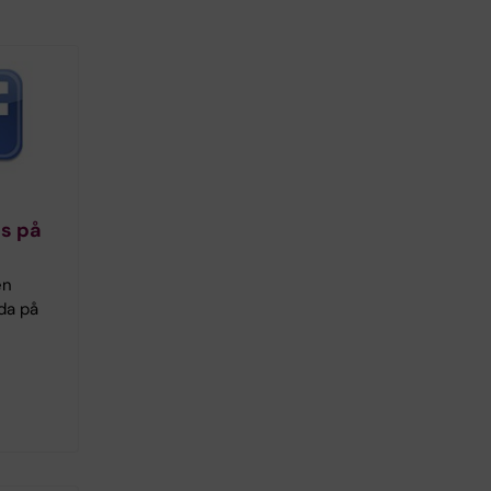
ts på
en
da på