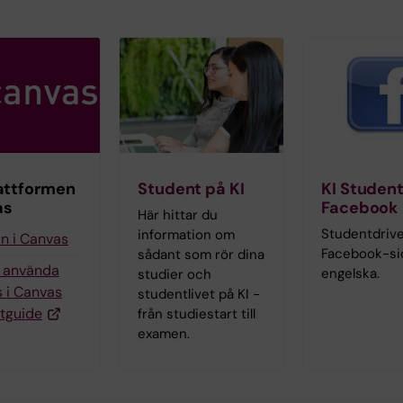
attformen
Student på KI
KI Studen
as
Facebook
Här hittar du
Studentdriv
information om
in i Canvas
Facebook-si
sådant som rör dina
g använda
engelska.
studier och
 i Canvas
studentlivet på KI -
tguide
från studiestart till
examen.