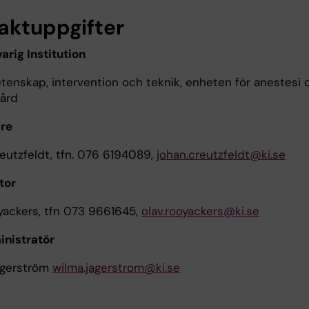
aktuppgifter
arig Institution
etenskap, intervention och teknik, enheten för anestesi 
vård
re
eutzfeldt, tfn. 076 6194089,
johan.creutzfeldt@ki.se
tor
yackers, tfn 073 9661645,
olav.rooyackers@ki.se
nistratör
ägerström
wilma.jagerstrom@ki.se