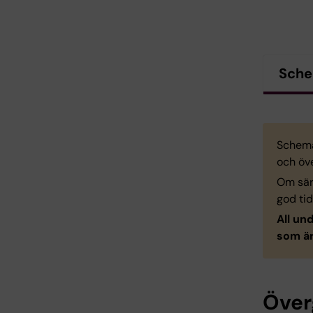
Sch
Schema
och öv
Om sär
god tid
All un
som är
Över