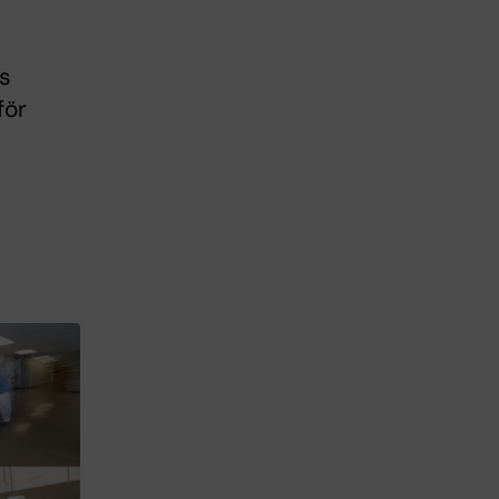
s
för