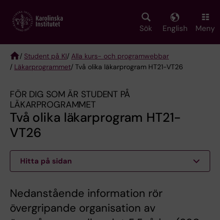
Skip
to
main
Sök
English
Meny
content
/
Student på KI
/
Alla kurs- och programwebbar
/
Läkarprogrammet
/ Två olika läkarprogram HT21-VT26
Breadcrumb
FÖR DIG SOM ÄR STUDENT PÅ
LÄKARPROGRAMMET
Två olika läkarprogram HT21-
VT26
Hitta på sidan
Nedanstående information rör
övergripande organisation av