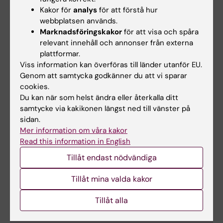
specialist minst ca 12 år.
Kakor för
analys
för att förstå hur
webbplatsen används.
Marknadsföringskakor
för att visa och spåra
relevant innehåll och annonser från externa
Sexårigt program –
plattformar.
första terminen
Viss information kan överföras till länder utanför EU.
Genom att samtycka godkänner du att vi sparar
går HT21
cookies.
Programmet
Du kan när som helst ändra eller återkalla ditt
omfattar 12 terminer
Schematisk bild av 6-åriga
samtycke via kakikonen längst ned till vänster på
läkarprogrammet.
och leder till en
sidan.
läkarexamen som
Mer information om våra kakor
utgör bas för läkarlegitimation Efter
Read this information in English
läkarlegitimation finns möjlighet till
Tillåt endast nödvändiga
specialistutbildning (ST) som inleds med
bastjänstgöring (BT). Socialstyrelsen utfärdar
Tillåt mina valda kakor
legitimation och specialistbevis.
Tillåt alla
Mer information: