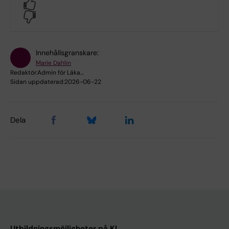
Yes
No
Innehållsgranskare:
Marie Dahlin
Redaktör:
Admin för Läka…
Sidan uppdaterad:
2026-06-22
Dela
Utbildningsmöjligheter på KI