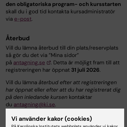
den obligatoriska program- och kursstarten
skall du i god tid kontakta kursadministratör
via
e-post
.
Återbud
Vill du lämna återbud till din plats/reservplats
så gör du det via ”Mina sidor”
på
antagning.se
. Detta är möjligt fram till att
registreringen har öppnat
31 juli 2026
.
Vill du lämna
återbud efter att registreringen
har öppnat
eller
efter att du har registrerat dig
på den inledande kursen
kontaktar
du
antagning@ki.se
.
Vi använder kakor (cookies)
Anstånd
På Karolinska Institutets webbplats använder vi kakor