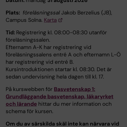
Datum:
måndag
31 augusti 2026
Plats:
föreläsningssal
Jakob Berzelius (JB),
Campus Solna.
Karta
Tid:
Registrering kl. 08:00-08:30 utanför
föreläsningssalen.
Efternamn A-K har registrering vid
föreläsningssalens entré A och efternamn L-Ö
har registrering vid entré B.
Kursintroduktionen startar kl. 08:30. Det är
sedan undervisning hela dagen till kl. 17.
På kurswebben för
Basvetenskap 1:
Grundläggande basvetenskap, läkaryrket
och lärande
hittar du mer information och
schema för kursen.
Om du av särskilda skäl inte kan närvara vid