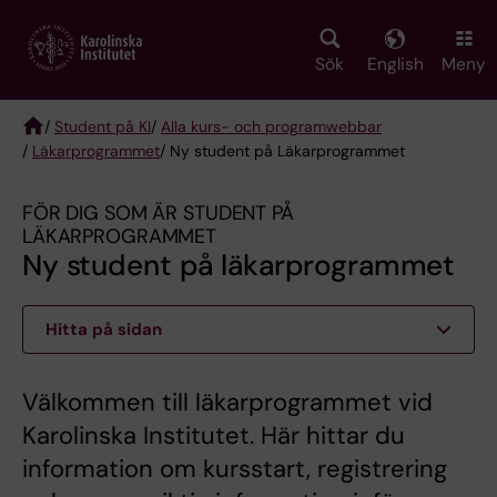
Skip
to
main
Sök
English
Meny
content
/
Student på KI
/
Alla kurs- och programwebbar
/
Läkarprogrammet
/ Ny student på Läkarprogrammet
Breadcrumb
FÖR DIG SOM ÄR STUDENT PÅ
LÄKARPROGRAMMET
Ny student på läkarprogrammet
Hitta på sidan
Välkommen till läkarprogrammet vid
Karolinska Institutet. Här hittar du
information om kursstart, registrering