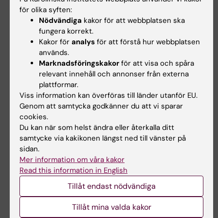
för olika syften:
Om du behöver skjuta upp din studiestart kan
Nödvändiga
kakor för att webbplatsen ska
du ansöka om anstånd. Det beviljas bara vid
fungera korrekt.
särskilda skäl. Du hittar information om det
Kakor för
analys
för att förstå hur webbplatsen
och ansökningslänk
här
. Kontakta
Antagningen
används.
vid KI om du har frågor eller vill ansöka om
Marknadsföringskakor
för att visa och spåra
anstånd.
relevant innehåll och annonser från externa
plattformar.
Viss information kan överföras till länder utanför EU.
Personuppgifter
Genom att samtycka godkänner du att vi sparar
Så behandlar KI dina personuppgifter
cookies.
Du kan när som helst ändra eller återkalla ditt
samtycke via kakikonen längst ned till vänster på
sidan.
Mer information om våra kakor
Mottagning och välkomstdag för nya
Read this information in English
studenter 4 september
Tillåt endast nödvändiga
Välkomstdag i Aula Medica
Tillåt mina valda kakor