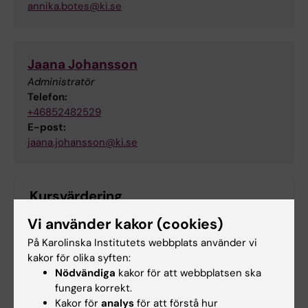
annika.botes@ki.se
Jaana Johansson
Administratör
Telefon:
+46852482529
E-post:
jaana.johansson@ki.se
Kursvärdering
Vi använder kakor (cookies)
På Karolinska Institutets webbplats använder vi
kakor för olika syften:
Nödvändiga
kakor för att webbplatsen ska
fungera korrekt.
Kakor för
analys
för att förstå hur