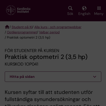
Skip
to
main
Sök
English
Meny
content
/
Student på KI
/
Alla kurs- och programwebbar
/
Optikerprogrammet
/
Valbar period
Breadcrumb
/ Praktisk optometri 2 (3,5 hp)
FÖR STUDENTER PÅ KURSEN
Praktisk optometri 2 (3,5 hp)
KURSKOD 1OP041
Hitta på sidan
Kursen syftar till att studenten utför
fullständiga synundersökningar och