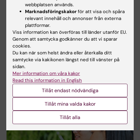
webbplatsen används.
Marknadsföringskakor
för att visa och spåra
relevant innehåll och annonser från externa
plattformar.
Viss information kan överföras till länder utanför EU.
Genom att samtycka godkänner du att vi sparar
cookies.
Du kan när som helst ändra eller återkalla ditt
samtycke via kakikonen längst ned till vänster på
Lärplattformen Canvas
sidan.
Mer information om våra kakor
Logga in i Canvas
Read this information in English
Lär dig använda Canvas i Canvas studentguide
Tillåt endast nödvändiga
Tillåt mina valda kakor
Tillåt alla