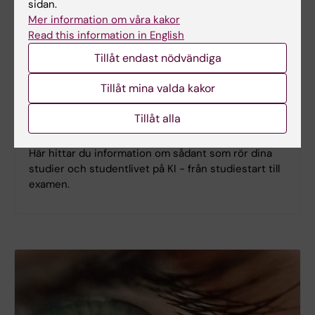
sidan.
Mer information om våra kakor
Read this information in English
Tillåt endast nödvändiga
Tillåt mina valda kakor
Tillåt alla
Student på KI
Här hittar du information om sådant som rör dina
studier och studentlivet på KI - från studiestart till
examen.