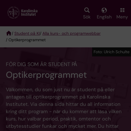
Skip
to
main
Sök
English
Meny
content
/
Student på KI
/
Alla kurs- och programwebbar
/ Optikerprogrammet
Breadcrumb
Foto: Ulrich Schulte
FÖR DIG SOM ÄR STUDENT PÅ
Optikerprogrammet
Välkommen, du som just nu är student på eller
antagen till optikerprogrammet på Karolinska
Institutet. Via denna sida hittar du all information
kring ditt program - när du kommer att läsa vilken
kurs, hur valbar period, praktik, omtentor och
utbytesstudier funkar och mycket mer. Du hittar