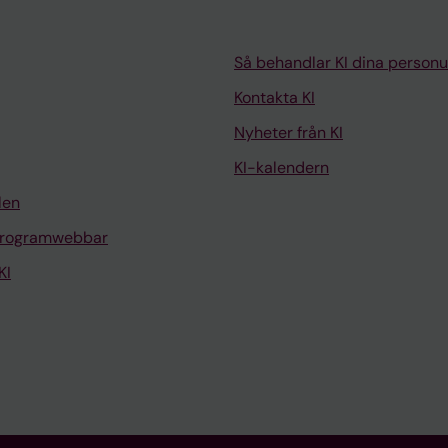
Så behandlar KI dina personu
Kontakta KI
Nyheter från KI
KI-kalendern
len
programwebbar
KI