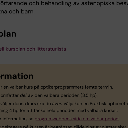
örfarande och behandling av astenopiska bes
na och barn.
plan
ll kursplan och litteraturlista
ormation
är en valbar kurs på optikerprogrammets femte termin.
 omfattar
del av
den valbara perioden (3,5 hp).
väljer denna kurs ska du
även
välja kursen Praktisk optomet
ing 4 hp för att täcka hela perioden med valbara kurser.
r information, se
programwebbens sida om valbar period
.
 deltagare på kursen är begränsat, tilldelning av platser ske