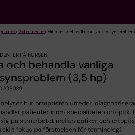
grammet
/
Valbar period
/ Mäta och behandla vanliga samsynsproblem
DENTER PÅ KURSEN
 och behandla vanliga
synsproblem (3,5 hp)
D 1OP089
belyser hur ortoptisten utreder, diagnostisera
andlar patienter inom specialiteten ortoptik.
r sig på samarbetet mellan optiker och ortoptis
skilt fokus på förståelsen för terminologi,