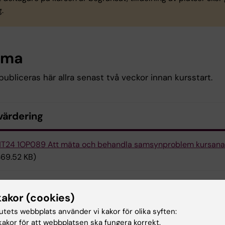
g.
ema
bliceras här allra senast två veckor innan kursstart.
värdering
T24 1OP089 Att mäta och behandla samsynproblem kursana
369.52 KB)
T25 1OP089 kursanalys
(PDF, 968.21 KB)
kakor (cookies)
tutets webbplats använder vi kakor för olika syften:
ansvariga
akor för att webbplatsen ska fungera korrekt.