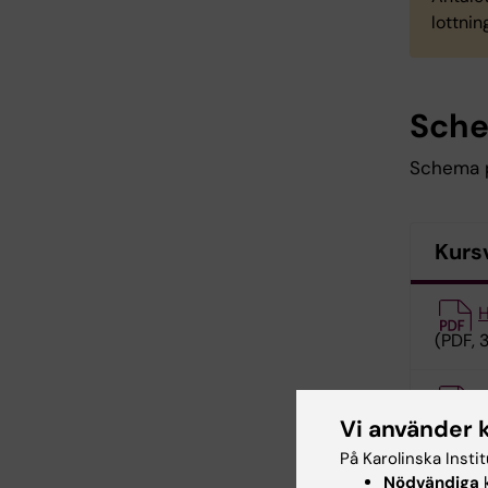
lottnin
Sch
Schema pu
Kurs
H
(PDF, 
H
Vi använder 
På Karolinska Insti
Kurs
Nödvändiga
k