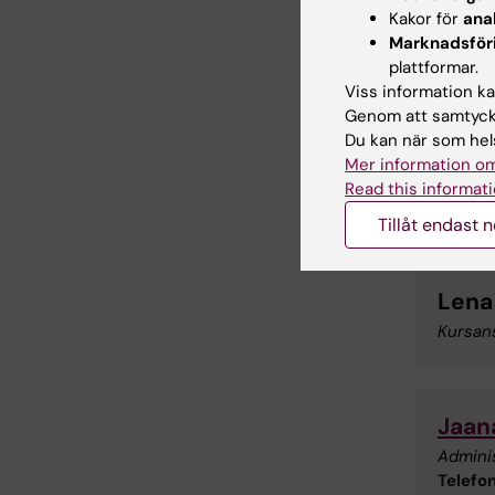
Kakor för
ana
Marknadsför
plattformar.
Viss information kan
Genom att samtycka
Du kan när som hels
Mer information om
Read this informati
Tillåt endast 
Lena
Kursan
Jaan
Admini
Telefon