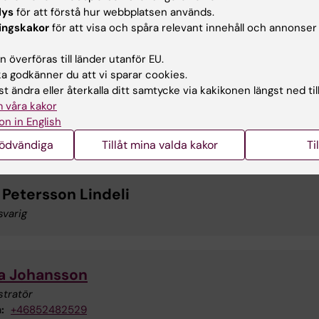
lys
för att förstå hur webbplatsen används.
ingskakor
för att visa och spåra relevant innehåll och annonser
Marika Ramsay
 överföras till länder utanför EU.
 godkänner du att vi sparar cookies.
Examinator
t ändra eller återkalla ditt samtycke via kakikonen längst ned til
Telefon:
+46852482530
 våra kakor
E-post:
marika.wahlberg.ramsay@ki.se
on in English
nödvändiga
Tillåt mina valda kakor
Ti
 Petersson Lindeli
svarig
a Johansson
stratör
:
+46852482529