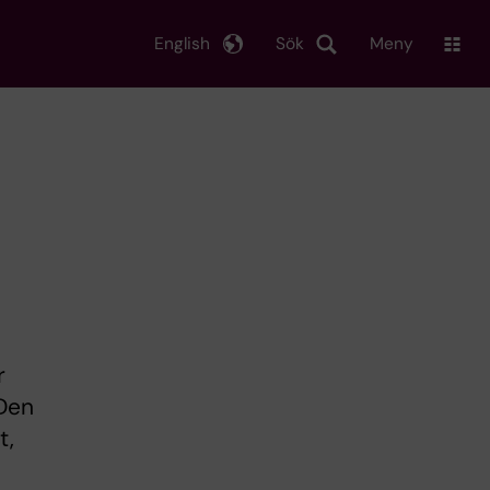
English
Sök
Meny
r
 Den
t,