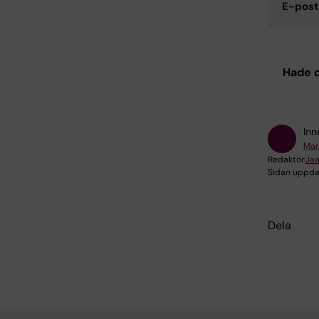
E-post
Hade d
Inn
Mar
Redaktör:
Jaa
Sidan uppda
Dela