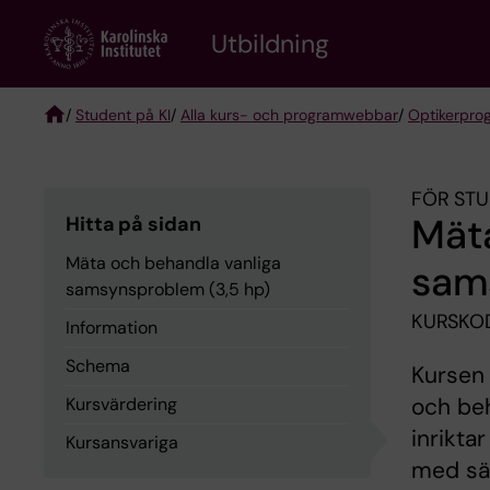
Skip
to
Utbildning
main
content
/
Student på KI
/
Alla kurs- och programwebbar
/
Optikerpro
Breadcrumb
FÖR STU
Mäta
Hitta på sidan
Mäta och behandla vanliga
sam
samsynsproblem (3,5 hp)
KURSKO
Information
Schema
Kursen 
och beh
Kursvärdering
inrikta
Kursansvariga
med sär