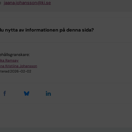
:
jaana.johansson@ki.se
u nytta av informationen på denna sida?
ehållsgranskare:
ika Ramsay
na Kristiina Johansson
terad:
2026-02-02