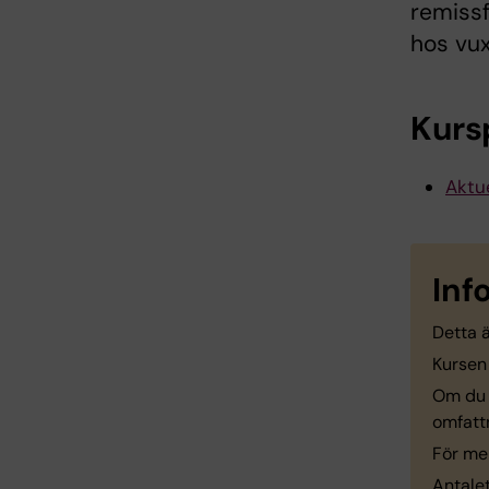
remissf
hos vux
Kurs
Aktue
Inf
Detta 
Kursen
Om du 
omfattn
För me
Antalet