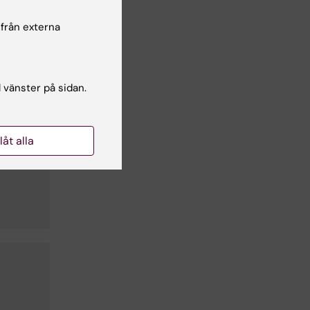
 från externa
l vänster på sidan.
llåt alla