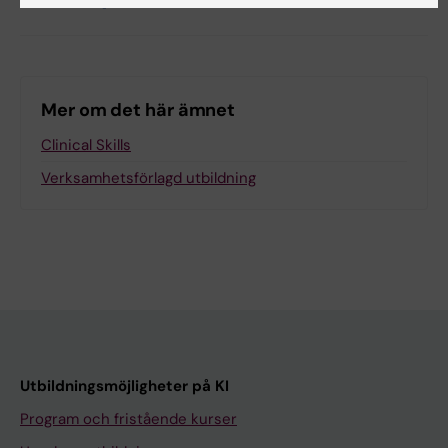
Dela
Mer om det här ämnet
Clinical Skills
Verksamhetsförlagd utbildning
Utbildningsmöjligheter på KI
Program och fristående kurser