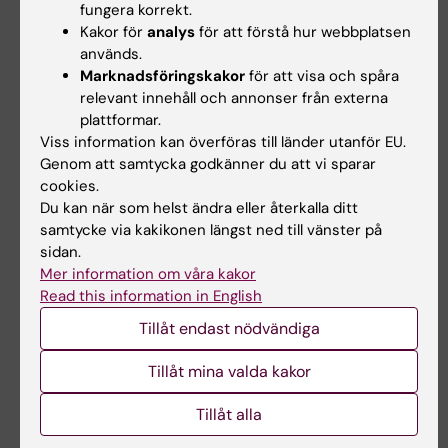
fungera korrekt.
Kakor för
analys
för att förstå hur webbplatsen
används.
Marknadsföringskakor
för att visa och spåra
relevant innehåll och annonser från externa
plattformar.
Viss information kan överföras till länder utanför EU.
Genom att samtycka godkänner du att vi sparar
cookies.
Hade du nytta av informationen på denna sida?
Du kan när som helst ändra eller återkalla ditt
Yes
samtycke via kakikonen längst ned till vänster på
No
sidan.
Mer information om våra kakor
Read this information in English
Innehållsgranskare:
Tillåt endast nödvändiga
Kristina Gottberg
Redaktör:
Anette Stålbalk
Tillåt mina valda kakor
Sidan uppdaterad:
2026-06-18
Tillåt alla