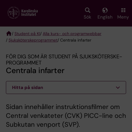
Skip
to
main
Sök
English
Meny
content
/
Student på KI
/
Alla kurs- och programwebbar
/
Sjuksköterske­programmet
/ Centrala infarter
Breadcrumb
FÖR DIG SOM ÄR STUDENT PÅ SJUKSKÖTERSKE­
PROGRAMMET
Centrala infarter
Hitta på sidan
Sidan innehåller instruktionsfilmer om
Central venkateter (CVK) PICC-line och
Subkutan venport (SVP).