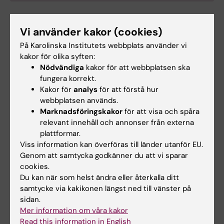
Vi använder kakor (cookies)
Malin Backman
På Karolinska Institutets webbplats använder vi
Kursansvarig
kakor för olika syften:
Nödvändiga
kakor för att webbplatsen ska
E-post:
fungera korrekt.
malin.backman@ki.se
Kakor för
analys
för att förstå hur
webbplatsen används.
Marknadsföringskakor
för att visa och spåra
relevant innehåll och annonser från externa
Yvonne Wengström
plattformar.
Examinator
Viss information kan överföras till länder utanför EU.
Genom att samtycka godkänner du att vi sparar
E-post:
cookies.
yvonne.wengstrom@ki.se
Du kan när som helst ändra eller återkalla ditt
samtycke via kakikonen längst ned till vänster på
sidan.
Mer information om våra kakor
Päivi Vejby
Read this information in English