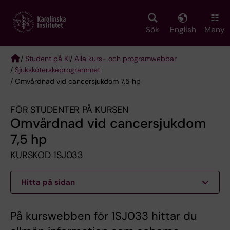
Skip
to
main
Sök
English
Meny
content
/
Student på KI
/
Alla kurs- och programwebbar
/
Sjuksköterske­programmet
Breadcrumb
/ Omvårdnad vid cancersjukdom 7,5 hp
FÖR STUDENTER PÅ KURSEN
Omvårdnad vid cancersjukdom
7,5 hp
KURSKOD 1SJ033
Hitta på sidan
På kurswebben för 1SJ033 hittar du