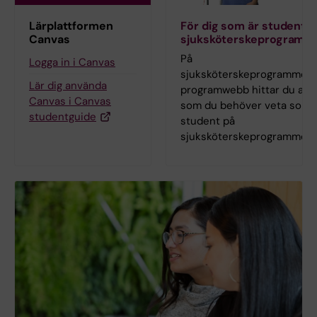
Lärplattformen
För dig som är student p
Canvas
sjuksköterskeprogramm
På
Logga in i Canvas
sjuksköterskeprogrammets
Lär dig använda
programwebb hittar du allt
Canvas i Canvas
som du behöver veta som
studentguide
student på
sjuksköterskeprogrammet.