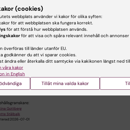
kakor (cookies)
ent-it
tutets webbplats använder vi kakor för olika syften:
 08.00-16.00
akor för att webbplatsen ska fungera korrekt.
:
08-524 822 22
lys
för att förstå hur webbplatsen används.
:
studentit@ki.se
ingskakor
för att visa och spåra relevant innehåll och annonser
tfrågor
ikande öppettider se:
https://kib.ki.se/om-kib/kontakt-
 överföras till länder utanför EU.
der/student-it
 godkänner du att vi sparar cookies.
t ändra eller återkalla ditt samtycke via kakikonen längst ned til
 våra kakor
on in English
u nytta av informationen på denna sida?
nödvändiga
Tillåt mina valda kakor
Ti
ehållsgranskare:
stina Gottberg
tte Stålbalk
terad:
2026-07-01