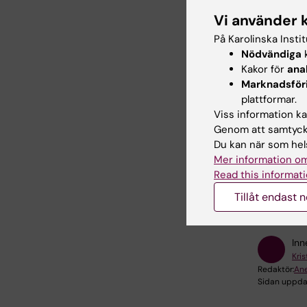
Vi använder 
Stud
På Karolinska Insti
Öppet:
Nödvändiga
k
Telefon
Kakor för
ana
E-post
Marknadsför
Studen
plattformar.
För avv
Viss information kan
oppetti
Genom att samtycka
Du kan när som hels
Mer information om
Read this informati
Hade d
Tillåt endast 
Inn
Kri
Redaktör:
Ane
Sidan uppda