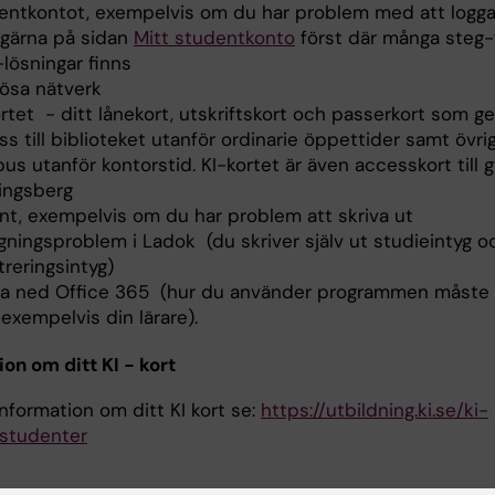
entkontot, exempelvis om du har problem med att logg
a gärna på sidan
Mitt studentkonto
först där många steg-
-lösningar finns
lösa nätverk
rtet - ditt lånekort, utskriftskort och passerkort som ge
s till biblioteket utanför ordinarie öppettider samt övri
s utanför kontorstid. KI-kortet är även accesskort till 
ingsberg
rint, exempelvis om du har problem att skriva ut
gningsproblem i Ladok (du skriver själv ut studieintyg o
treringsintyg)
a ned Office 365 (hur du använder programmen måste 
exempelvis din lärare).
on om ditt KI - kort
nformation om ditt KI kort se:
https://utbildning.ki.se/ki-
-studenter