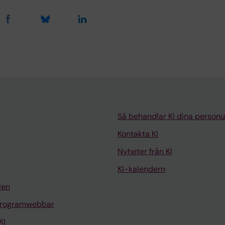
Så behandlar KI dina personu
Kontakta KI
Nyheter från KI
KI-kalendern
len
programwebbar
KI