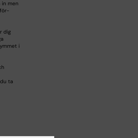
a in men
för-
r dig
ga
gymmet i
ch
du ta