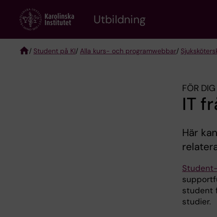
Skip
to
Utbildning
main
content
/
Student på KI
/
Alla kurs- och programwebbar
/
Sjuksköter
Breadcrumb
FÖR DIG
IT f
Här kan
relater
Student-I
supportf
student 
studier.