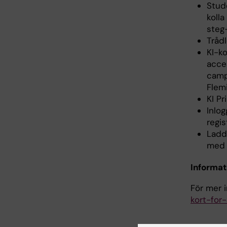
Stud
koll
steg
Tråd
KI-ko
acces
campu
Flem
KI P
Inlog
regis
Ladd
med 
Informati
För mer i
kort-for