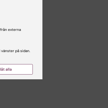
 från externa
l vänster på sidan.
Yes
No
llåt alla