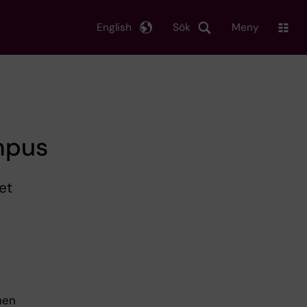
English
Sök
Meny
mpus
et
nen