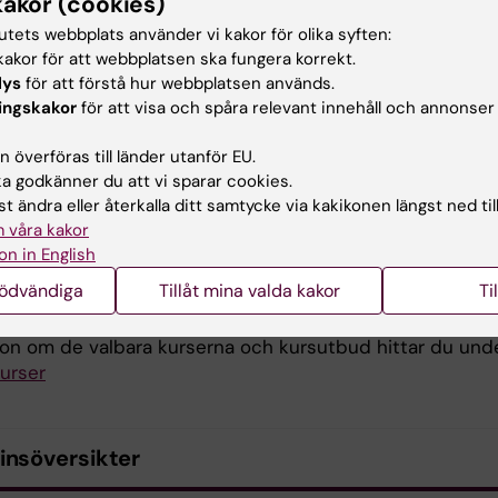
kakor (cookies)
årdande vid akut ohälsa (16,5 hp)
tutets webbplats använder vi kakor för olika syften:
akor för att webbplatsen ska fungera korrekt.
orskningsmetodik och omvårdnadsforskning (6 hp)
lys
för att förstå hur webbplatsen används.
ingskakor
för att visa och spåra relevant innehåll och annonser
6
 överföras till länder utanför EU.
rdande av äldre i en föränderlig livssituation (12 hp)
 godkänner du att vi sparar cookies.
t ändra eller återkalla ditt samtycke via kakikonen längst ned til
nterprofessionell och professionell kompetens (3 hp)
 våra kakor
on in English
xamensarbete i omvårdnad (15 hp)
nödvändiga
Tillåt mina valda kakor
Ti
urs (7,5 hp) T5
ion om de valbara kurserna och kursutbud hittar du und
kurser
insöversikter