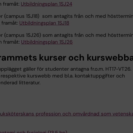
 framåt:
Utbildningsplan 1SJ24
r (campus 1SJ18) som antagits från och med hösttermi
 framåt:
Utbildningsplan 1SJ18
r (campus 1SJ26) som antagits från och med hösttermi
 framåt:
Utbildningsplan 1SJ26
rammets kurser och kurswebb
pplägget gäller för studenter antagna fr.o.m. HT17-VT26.
u respektive kurswebb med bl.a. kontaktuppgifter och
derad litteratur.
juksköterskans profession och omvårdnad som vetensk
atomi och fysiologi (13,5 hp)