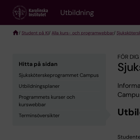
Skip
to
Utbildning
main
content
/
Student på KI
/
Alla kurs- och programwebbar
/
Sjuksköter
Breadcrumb
FÖR DIG
Sju
Hitta på sidan
Sjuksköterskeprogrammet Campus
Informa
Utbildningsplaner
Campu
Programmets kurser och
kurswebbar
Utbi
Terminsöversikter
Studente