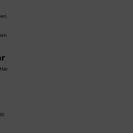
nen
nen
ar
 Här
ap