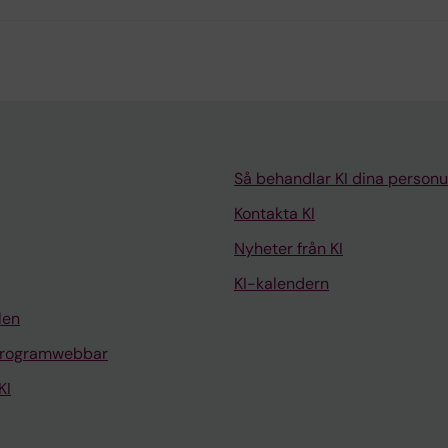
Så behandlar KI dina personu
Kontakta KI
Nyheter från KI
KI-kalendern
len
programwebbar
KI