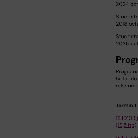
2024 och
Studente
2018 och
Studente
2026 och
Prog
Programu
hittar d
rekommen
Termin 1
1SJ010 S
(16,5 hp)
1SJ019 An