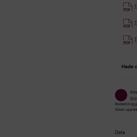
T
T
T
Hade d
Inn
Kri
Redaktör:
Ane
Sidan uppda
Dela