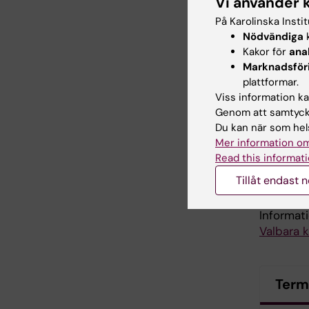
Vi använder 
1SJ026 V
På Karolinska Insti
Nödvändiga
k
1SJ027 F
Kakor för
ana
Marknadsför
Termin 
plattformar.
Viss information kan
1SJ028 Vå
Genom att samtycka
Du kan när som hels
1SJ029 I
Mer information om
Read this informati
1SJ030 E
Tillåt endast 
Valbar k
Informat
Valbara 
Term