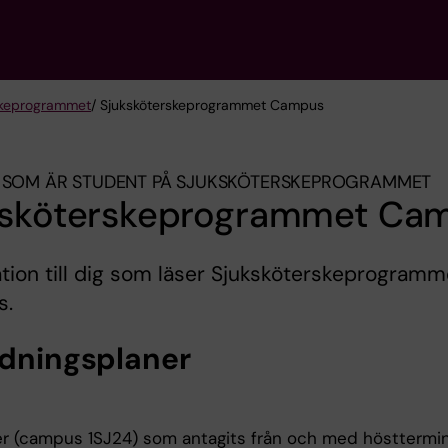
ske­programmet
/ Sjuksköterskeprogrammet Campus
 SOM ÄR STUDENT PÅ SJUKSKÖTERSKE­PROGRAMMET
ksköterskeprogrammet Ca
tion till dig som läser Sjuksköterskeprogramm
s.
ldningsplaner
r (campus 1SJ24) som antagits från och med hösttermi