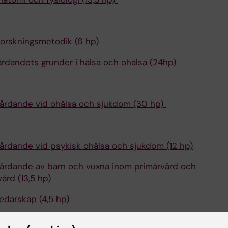
orskningsmetodik (6 hp)
årdandets grunder i hälsa och ohälsa (24hp)
årdande vid ohälsa och sjukdom (30 hp)
4
årdande vid psykisk ohälsa och sjukdom (12 hp)
årdande av barn och vuxna inom primärvård och
ård (13,5 hp)
edarskap (4,5 hp)