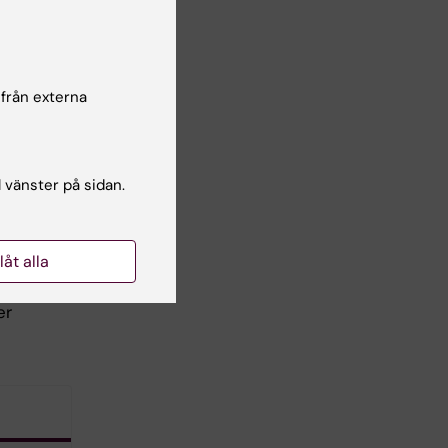
 från externa
l vänster på sidan.
llåt alla
er