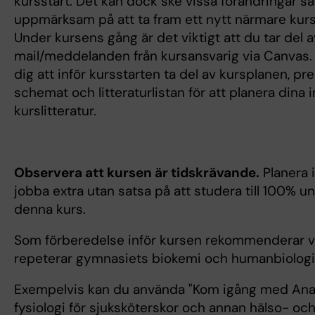
kursstart. Det kan dock ske vissa förändringar så
uppmärksam på att ta fram ett nytt närmare kurs
Under kursens gång är det viktigt att du tar del a
mail/meddelanden från kursansvarig via Canvas. 
dig att inför kursstarten ta del av kursplanen, pre
schemat och litteraturlistan för att planera dina 
kurslitteratur.
Observera att kursen är tidskrävande.
Planera i
jobba extra utan satsa på att studera till 100% u
denna kurs.
Som förberedelse inför kursen rekommenderar vi
repeterar gymnasiets biokemi och humanbiologi
Exempelvis kan du använda "Kom igång med An
fysiologi för sjuksköterskor och annan hälso- oc