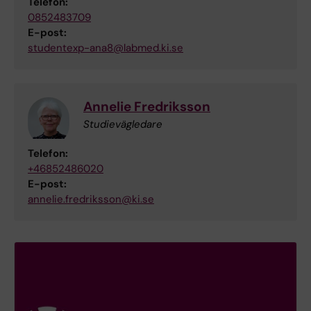
Telefon:
0852483709
E-post:
studentexp-ana8@labmed.ki.se
Annelie Fredriksson
Studievägledare
Telefon:
+46852486020
E-post:
annelie.fredriksson@ki.se