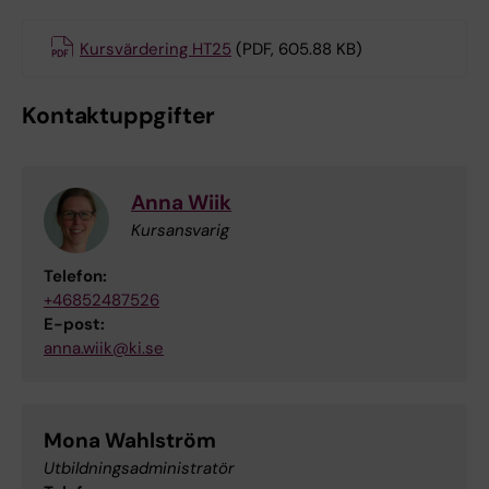
Kursvärdering HT25
(PDF, 605.88 KB)
Kontaktuppgifter
Anna Wiik
Kursansvarig
Telefon:
+46852487526
E-post:
anna.wiik@ki.se
Mona Wahlström
Utbildningsadministratör