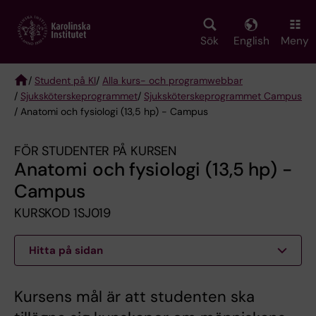
Skip
to
main
Sök
English
Meny
content
/
Student på KI
/
Alla kurs- och programwebbar
/
Sjuksköterske­programmet
/
Sjuksköterskeprogrammet Campus
Breadcrumb
/ Anatomi och fysiologi (13,5 hp) - Campus
FÖR STUDENTER PÅ KURSEN
Anatomi och fysiologi (13,5 hp) -
Campus
KURSKOD 1SJ019
Hitta på sidan
Kursens mål är att studenten ska