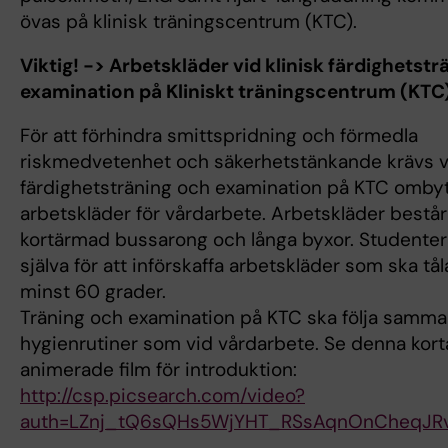
övas på klinisk träningscentrum (KTC).
Viktig! -> Arbetskläder vid klinisk färdighetst
examination på Kliniskt träningscentrum (KTC
För att förhindra smittspridning och förmedla
riskmedvetenhet och säkerhetstänkande krävs v
färdighetsträning och examination på KTC ombyte
arbetskläder för vårdarbete. Arbetskläder består
kortärmad bussarong och långa byxor. Studenter
själva för att införskaffa arbetskläder som ska tåla
minst 60 grader.
Träning och examination på KTC ska följa samma
hygienrutiner som vid vårdarbete. Se denna kort
animerade film för introduktion:
http://csp.picsearch.com/video?
auth=LZnj_tQ6sQHs5WjYHT_RSsAqnOnCheqJR