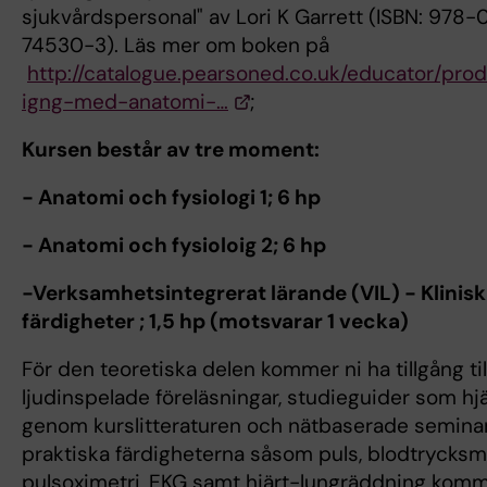
sjukvårdspersonal" av Lori K Garrett (ISBN: 978
74530-3). Läs mer om boken på
http://catalogue.pearsoned.co.uk/educator/pr
igng-med-anatomi-…
;
Kursen består av tre moment:
- Anatomi och fysiologi 1; 6 hp
- Anatomi och fysioloig 2; 6 hp
-Verksamhetsintegrerat lärande (VIL) - Klinis
färdigheter ; 1,5 hp (motsvarar 1 vecka)
För den teoretiska delen kommer ni ha tillgång til
ljudinspelade föreläsningar, studieguider som hjä
genom kurslitteraturen och nätbaserade seminar
praktiska färdigheterna såsom puls, blodtrycksm
pulsoximetri, EKG samt hjärt-lungräddning komm