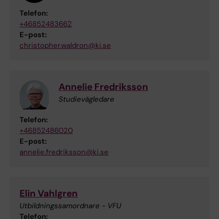
Telefon:
+46852483662
E-post:
christopher.waldron@ki.se
Annelie Fredriksson
Studievägledare
Telefon:
+46852486020
E-post:
annelie.fredriksson@ki.se
Elin Vahlgren
Utbildningssamordnare - VFU
Telefon: