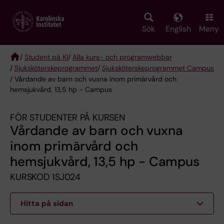
Skip
to
main
Sök
English
Meny
content
/
Student på KI
/
Alla kurs- och programwebbar
/
Sjuksköterske­programmet
/
Sjuksköterskeprogrammet Campus
Breadcrumb
/ Vårdande av barn och vuxna inom primärvård och
hemsjukvård, 13,5 hp - Campus
FÖR STUDENTER PÅ KURSEN
Vårdande av barn och vuxna
inom primärvård och
hemsjukvård, 13,5 hp - Campus
KURSKOD 1SJ024
Hitta på sidan