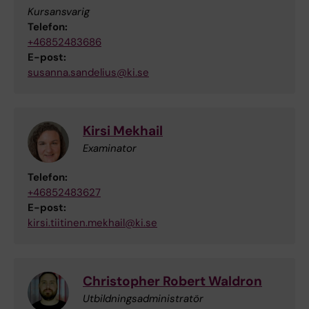
Kursansvarig
Telefon:
+46852483686
E-post:
susanna.sandelius@ki.se
Kirsi Mekhail
Examinator
Telefon:
+46852483627
E-post:
kirsi.tiitinen.mekhail@ki.se
Christopher Robert Waldron
Utbildningsadministratör