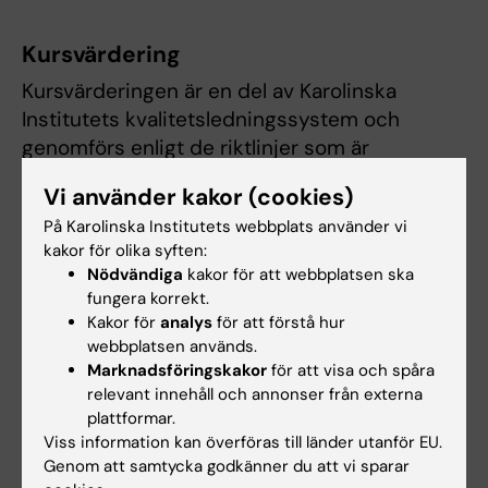
Kursvärdering
Kursvärderingen är en del av Karolinska
Institutets kvalitetsledningssystem och
genomförs enligt de riktlinjer som är
fastställda av Kommittén för utbildning på
Vi använder kakor (cookies)
grundnivå och avancerad nivå.
På Karolinska Institutets webbplats använder vi
Senast genomföra kursvärdering.
kakor för olika syften:
Nödvändiga
kakor för att webbplatsen ska
fungera korrekt.
Kakor för
analys
för att förstå hur
Kursutvärdering
webbplatsen används.
Marknadsföringskakor
för att visa och spåra
relevant innehåll och annonser från externa
VT26, Kursutvärdering 1SJ024, Campus, T4 B
plattformar.
Viss information kan överföras till länder utanför EU.
HT25, Kursutvärdering 1SJ024, Campus, T4 A
Genom att samtycka godkänner du att vi sparar