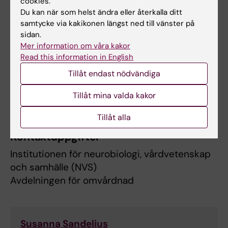
cookies.
HT25, Kursutvärdering 1SJ024, Campus T4 B
Du kan när som helst ändra eller återkalla ditt
samtycke via kakikonen längst ned till vänster på
VT25, Kursutvärdering 1SJ024, Campus T4 A
sidan.
Mer information om våra kakor
VT25, Kursutvärdering 1SJ024, Campus, T4 B
Read this information in English
Tillåt endast nödvändiga
Litteratur och övriga läromedel
Tillåt mina valda kakor
Litteraturöversikt hittar ni i
kursplanen
.
Tillåt alla
Kontaktuppgifter
Institutionen för neurobiologi, vårdvetenskap
och samhälle (NVS)
Avdelningen för omvårdnad
Susanna Sandelius