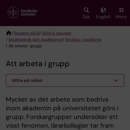
Skip
to
main
Sök
English
Meny
content
/
Student på KI
/
Stöd & resurser
/
Studieteknik och studievanor
/
Struktur i studierna
Breadcrumb
/ Att arbeta i grupp
Att arbeta i grupp
Hitta på sidan
Mycket av det arbete som bedrivs
inom akademin på universitetet görs i
grupp. Forskargrupper undersöker ett
visst fenomen, lärarkollegier tar fram