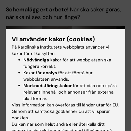
Schemalägg ert arbete!
När ska saker göras,
när ska ni ses och hur länge?
Vi använder kakor (cookies)
På Karolinska Institutets webbplats använder vi
kakor för olika syften:
Nödvändiga
kakor för att webbplatsen ska
fungera korrekt.
Kakor för
analys
för att förstå hur
webbplatsen används.
Marknadsföringskakor
för att visa och spåra
relevant innehåll och annonser från externa
plattformar.
Viss information kan överföras till länder utanför EU.
Genom att samtycka godkänner du att vi sparar
Studenter studerar olika organ på en övingsdocka. Foto: Anders
Norderman.
cookies.
Du kan när som helst ändra eller återkalla ditt
Från Coursera Learning how to learn:
samtycke via kakikonen längst ned till vänster på