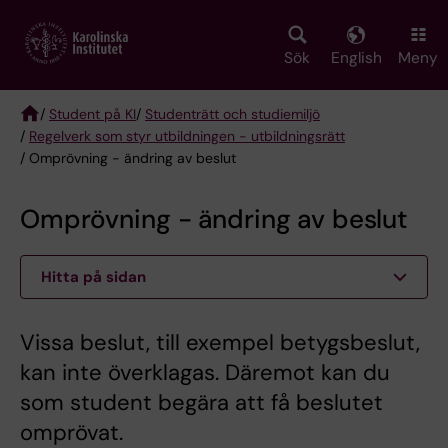
Skip
to
main
Sök
English
Meny
content
/
Student på KI
/
Studenträtt och studiemiljö
/
Regelverk som styr utbildningen - utbildningsrätt
Breadcrumb
/ Omprövning - ändring av beslut
Omprövning - ändring av beslut
Hitta på sidan
Vissa beslut, till exempel betygsbeslut,
kan inte överklagas. Däremot kan du
som student begära att få beslutet
omprövat.