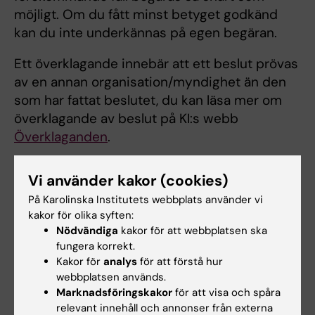
möjligt. Om du fått minst betyget godkänd
kan du inte underkännas på egen begäran.
Ett överklagande innebär att ett beslut prövas
av en annan organisation/myndighet än den
som har fattat beslutet, du kan läsa mer om
överklagande av beslut på KI:s webb
Överklaganden
.
Vi använder kakor (cookies)
På Karolinska Institutets webbplats använder vi
kakor för olika syften:
Dokument
Nödvändiga
kakor för att webbplatsen ska
fungera korrekt.
Kakor för
analys
för att förstå hur
Begäran om rättelse eller omprövning av
webbplatsen används.
betygsbeslut eller provresultat
(Word, 80.27 KB)
Marknadsföringskakor
för att visa och spåra
relevant innehåll och annonser från externa