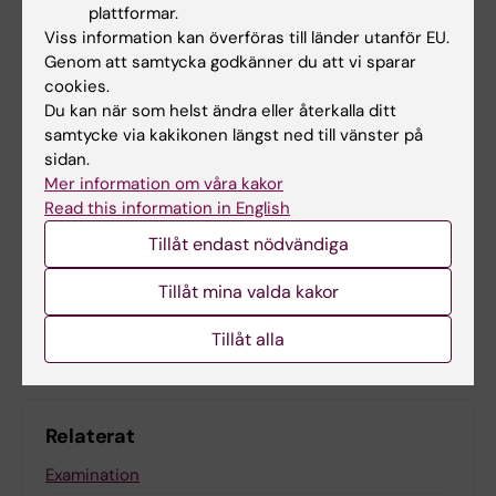
plattformar.
Hade du nytta av informationen på denna sida?
Viss information kan överföras till länder utanför EU.
Yes
Genom att samtycka godkänner du att vi sparar
cookies.
No
Du kan när som helst ändra eller återkalla ditt
samtycke via kakikonen längst ned till vänster på
sidan.
Innehållsgranskare:
Mer information om våra kakor
Christian Edling
Read this information in English
Redaktör:
Christian Edling
Sidan uppdaterad:
2026-05-27
Tillåt endast nödvändiga
Tillåt mina valda kakor
Dela
Tillåt alla
Relaterat
Examination