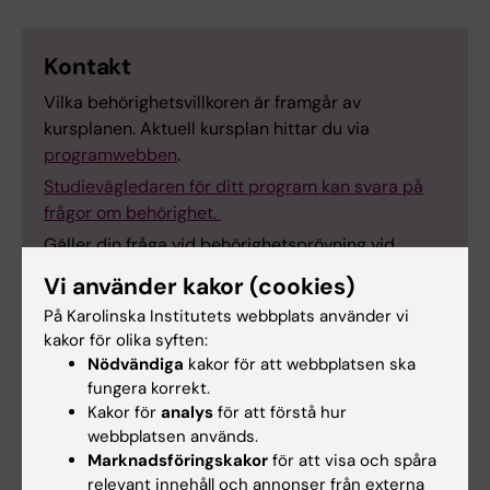
Kontakt
Vilka behörighetsvillkoren är framgår av
kursplanen. Aktuell kursplan hittar du via
programwebben
.
Studievägledaren för ditt program kan svara på
frågor om behörighet.
Gäller din fråga vid behörighetsprövning vid
antagning till fristående kurs eller
Vi använder kakor (cookies)
utbildningsprogram ska du kontakta
På Karolinska Institutets webbplats använder vi
Antagningsenheten
.
kakor för olika syften:
Nödvändiga
kakor för att webbplatsen ska
fungera korrekt.
Kakor för
analys
för att förstå hur
webbplatsen används.
Marknadsföringskakor
för att visa och spåra
Kontaktuppgifter - för frågor om din
relevant innehåll och annonser från externa