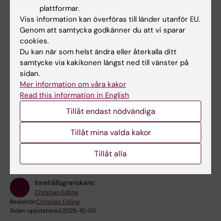
studiesituation kan du vända dig till
plattformar.
Viss information kan överföras till länder utanför EU.
Kursansvarig lärare, examinator, studievägledare -
Genom att samtycka godkänner du att vi sparar
se kursens webbsida.
cookies.
Student- och doktorandombud
Du kan när som helst ändra eller återkalla ditt
samtycke via kakikonen längst ned till vänster på
Samordnare för studenter med
sidan.
funktionsnedsättning
Mer information om våra kakor
Read this information in English
Tillåt endast nödvändiga
Hade du nytta av informationen på denna sida?
Tillåt mina valda kakor
Yes
No
Tillåt alla
Innehållsgranskare:
Christian Edling
Redaktör:
Christian Edling
Sidan uppdaterad:
2025-10-03