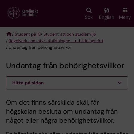
Skip
to
main
Sök
English
Meny
content
/
Student på KI
/
Studenträtt och studiemiljö
/
Regelverk som styr utbildningen - utbildningsrätt
Breadcrumb
/ Undantag från behörighetsvillkor
Undantag från behörighetsvillkor
Hitta på sidan
Om det finns särskilda skäl, får
högskolan besluta om undantag från
något eller några behörighetsvillkor.