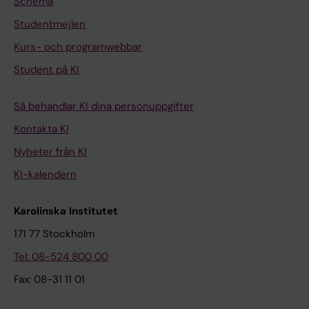
Undantag från behörighetsvillkor
Schema
Studentmejlen
Verksamhetsförlagd utbildning
Kurs- och programwebbar
Student på KI
Öppen föreläsning - rätt att delta i
undervisningen
Så behandlar KI dina personuppgifter
Kontakta KI
Överklagande
Nyheter från KI
KI-kalendern
Avskiljande
Karolinska Institutet
Disciplinärenden
171 77 Stockholm
Tel: 08-524 800 00
Fax: 08-31 11 01