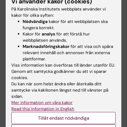
begränsning av antal prov- eller
Vi använder kakor (cookies)
praktiktillfällen på den kurs du går ska det
På Karolinska Institutets webbplats använder vi
framgå av kursplanen.
kakor för olika syften:
Nödvändiga
kakor för att webbplatsen ska
Om du anmäler dig till ett prov, men inte
fungera korrekt.
Kakor för
analys
för att förstå hur
deltar, räknas det inte som provtillfälle. Du
webbplatsen används.
behöver inte ha deltagit i den ordinarie
Marknadsföringskakor
för att visa och spåra
tentamen för att få delta i omtentamen. Om
relevant innehåll och annonser från externa
du påbörjar en skriftlig examination digitalt
plattformar.
eller på en examination i tentasal och lämnar
Viss information kan överföras till länder utanför EU.
in blank skrivning räknas det som ett
Genom att samtycka godkänner du att vi sparar
cookies.
provtillfälle.
Du kan när som helst ändra eller återkalla ditt
samtycke via kakikonen längst ned till vänster på
Beslut om ytterligare examinationstillfälle
sidan.
fattas av kursens examinator.
Mer information om våra kakor
Read this information in English
Antal gånger kurs får genomgås
Tillåt endast nödvändiga