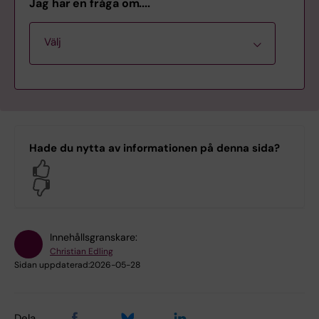
Jag har en fråga om....
Välj
Samlingssida med regelverk
Hade du nytta av informationen på denna sida?
Anmäla ett ärende eller incident
Yes
No
Betyg, omprövning och rättelse av
betyg
Innehållsgranskare:
Diskriminering
Christian Edling
Sidan uppdaterad:
2026-05-28
Dispens - undantag från
behörighetsvillkor
Dela