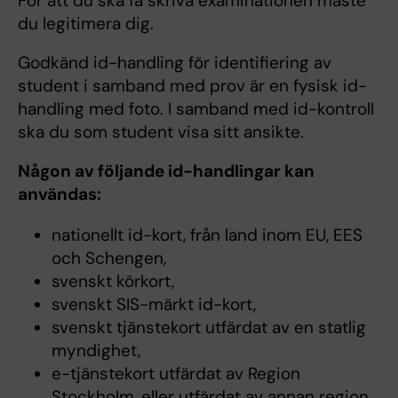
För att du ska få skriva examinationen måste
du legitimera dig.
Godkänd id-handling för identifiering av
student i samband med prov är en fysisk id-
handling med foto. I samband med id-kontroll
ska du som student visa sitt ansikte.
Någon av följande id-handlingar kan
användas:
nationellt id-kort, från land inom EU, EES
och Schengen,
svenskt körkort,
svenskt SIS-märkt id-kort,
svenskt tjänstekort utfärdat av en statlig
myndighet,
e-tjänstekort utfärdat av Region
Stockholm, eller utfärdat av annan region