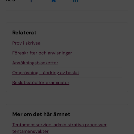
E-tjänstekort
Examination
Relaterat
Prov i skrivsal
Fusk
Föreskrifter och anvisningar
Ansökningsblanketter
Försäkring för studenter
Omprövning - ändring av beslut
Beslutsstöd för examinator
Hälsointyg
Lika villkor
Mer om det här ämnet
Närvaro vid undervisning
Tentamensservice, administrativa processer,
tentamensvakter