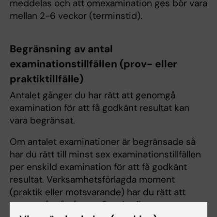
meddelas och att omexamination ges bör vara
mellan 2-6 veckor (terminstid).
Begränsning av antal
examinationstillfällen (prov- eller
praktiktillfälle)
Antalet gånger du har rätt att genomgå
examination för att få godkänt resultat kan
vara begränsat.
Om antalet examinationer är begränsade så
har du rätt till minst sex examinationstillfällen
per enskild examination för att få godkänt
resultat. Verksamhetsförlagda moment
(praktik eller motsvarande) har du rätt att
genomgå två gånger. Om det finns en