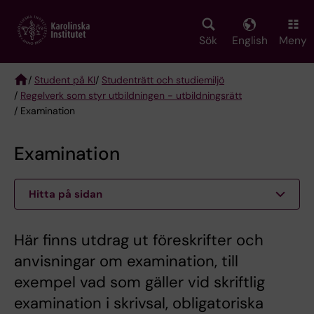
Skip
to
main
Sök
English
Meny
content
/
Student på KI
/
Studenträtt och studiemiljö
/
Regelverk som styr utbildningen - utbildningsrätt
Breadcrumb
/ Examination
Examination
Hitta på sidan
Här finns utdrag ut föreskrifter och
anvisningar om examination, till
exempel vad som gäller vid skriftlig
examination i skrivsal, obligatoriska