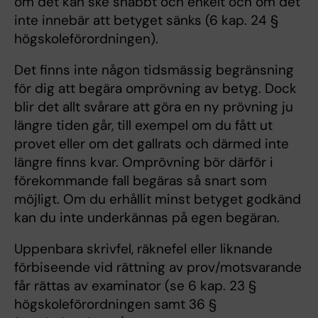
om det kan ske snabbt och enkelt och om det
inte innebär att betyget sänks (6 kap. 24 §
högskoleförordningen).
Det finns inte någon tidsmässig begränsning
för dig att begära omprövning av betyg. Dock
blir det allt svårare att göra en ny prövning ju
längre tiden går, till exempel om du fått ut
provet eller om det gallrats och därmed inte
längre finns kvar. Omprövning bör därför i
förekommande fall begäras så snart som
möjligt. Om du erhållit minst betyget godkänd
kan du inte underkännas på egen begäran.
Uppenbara skrivfel, räknefel eller liknande
förbiseende vid rättning av prov/motsvarande
får rättas av examinator (se 6 kap. 23 §
högskoleförordningen samt 36 §