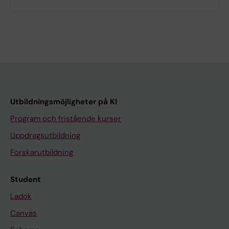
Obligatorisk undervisning/närvaro
Registrering
Schema och gruppindelning
Studentinflytande,
Utbildningsmöjligheter på KI
studentrepresentation
Program och fristående kurser
Uppdragsutbildning
Studieuppehåll
Forskarutbildning
Trakasserier
Student
Ladok
Tillgodoräknande
Canvas