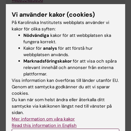
+46852483856
E-post:
mandana.fallahpour@ki.se
Vi använder kakor (cookies)
På Karolinska Institutets webbplats använder vi
kakor för olika syften:
Nödvändiga
kakor för att webbplatsen ska
Lisette Eloisa Farias Vera
fungera korrekt.
Examinator
Kakor för
analys
för att förstå hur
webbplatsen används.
Telefon:
Marknadsföringskakor
för att visa och spåra
+46852483685
relevant innehåll och annonser från externa
E-post:
plattformar.
lisette.farias.vera@ki.se
Viss information kan överföras till länder utanför EU.
Genom att samtycka godkänner du att vi sparar
cookies.
Du kan när som helst ändra eller återkalla ditt
Hélène von Strauss
samtycke via kakikonen längst ned till vänster på
Utbildningsadministratör
sidan.
Mer information om våra kakor
Telefon:
Read this information in English
+46852483850