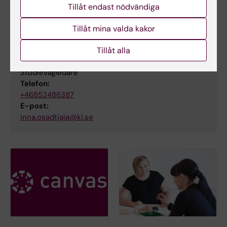
E-post:
Tillåt endast nödvändiga
helene.von.strauss@ki.se
Tillåt mina valda kakor
Tillåt alla
Inna Osadtjaja
Studievägledare
Telefon:
+46852486387
E-post:
inna.osadtjaja@ki.se