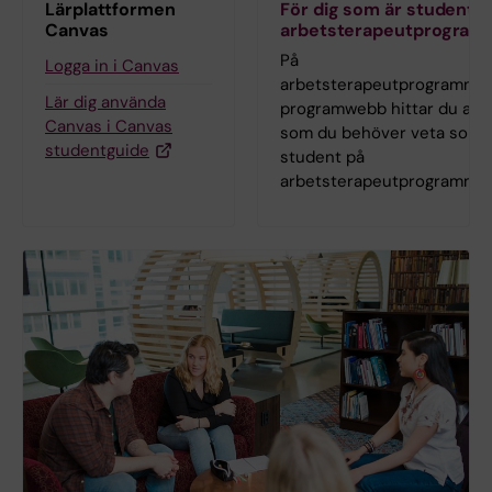
Lärplattformen
För dig som är student p
Canvas
arbetsterapeutprogram
På
Logga in i Canvas
arbetsterapeutprogramme
Lär dig använda
programwebb hittar du allt
Canvas i Canvas
som du behöver veta som
studentguide
student på
arbetsterapeutprogrammet