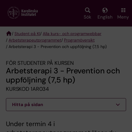
Skip
to
main
Sök
English
Meny
content
/
Student på KI
/
Alla kurs- och programwebbar
/
Arbetsterapeut­programmet
/
Programöversikt
Breadcrumb
/ Arbetsterapi 3 - Prevention och uppföljning (7,5 hp)
FÖR STUDENTER PÅ KURSEN
Arbetsterapi 3 - Prevention och
uppföljning (7,5 hp)
KURSKOD 1AR034
Hitta på sidan
Under termin 4 i