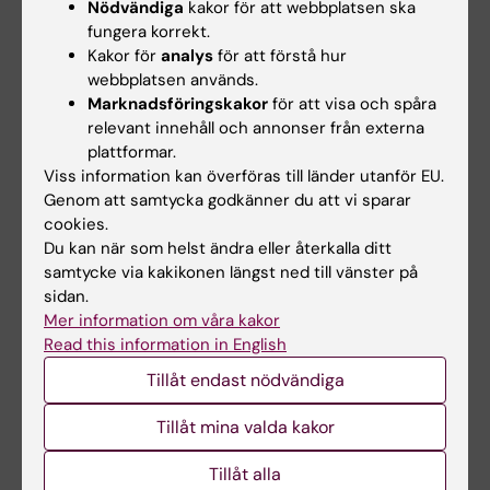
Nödvändiga
kakor för att webbplatsen ska
E-post:
fungera korrekt.
eva.k.lindqvist@ki.se
Kakor för
analys
för att förstå hur
webbplatsen används.
Marknadsföringskakor
för att visa och spåra
Hélène von Strauss
relevant innehåll och annonser från externa
plattformar.
Utbildningsadministratör
Viss information kan överföras till länder utanför EU.
Genom att samtycka godkänner du att vi sparar
Telefon:
cookies.
+46852483850
Du kan när som helst ändra eller återkalla ditt
E-post:
samtycke via kakikonen längst ned till vänster på
helene.von.strauss@ki.se
sidan.
Mer information om våra kakor
Read this information in English
Inna Osadtjaja
Tillåt endast nödvändiga
Studievägledare
Telefon:
Tillåt mina valda kakor
+46852486387
E-post:
Tillåt alla