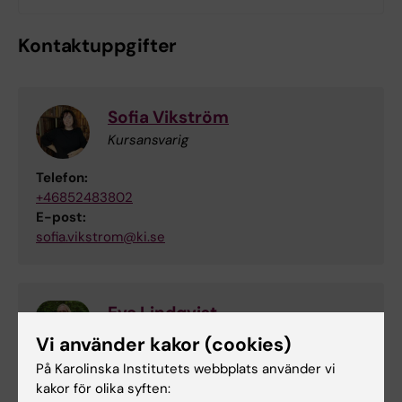
Kontaktuppgifter
Sofia Vikström
Kursansvarig
Telefon:
+46852483802
E-post:
sofia.vikstrom@ki.se
Eva Lindqvist
Examinator
Vi använder kakor (cookies)
På Karolinska Institutets webbplats använder vi
Telefon:
kakor för olika syften:
+46852486431