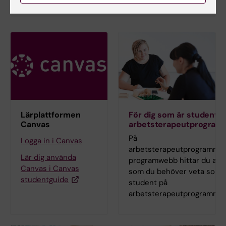
inna.osadtjaja@ki.se
Lärplattformen
För dig som är student p
Canvas
arbetsterapeutprogram
På
Logga in i Canvas
arbetsterapeutprogramme
Lär dig använda
programwebb hittar du allt
Canvas i Canvas
som du behöver veta som
studentguide
student på
arbetsterapeutprogrammet