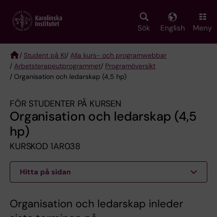
Skip
to
main
Sök
English
Meny
content
/
Student på KI
/
Alla kurs- och programwebbar
/
Arbetsterapeut­programmet
/
Programöversikt
Breadcrumb
/ Organisation och ledarskap (4,5 hp)
FÖR STUDENTER PÅ KURSEN
Organisation och ledarskap (4,5
hp)
KURSKOD 1AR038
Hitta på sidan
Organisation och ledarskap inleder