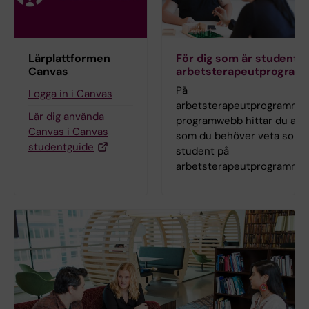
Lärplattformen
För dig som är student p
Canvas
arbetsterapeutprogram
På
Logga in i Canvas
arbetsterapeutprogramme
Lär dig använda
programwebb hittar du allt
Canvas i Canvas
som du behöver veta som
studentguide
student på
arbetsterapeutprogrammet