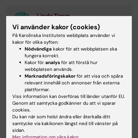
Linda Timm
Kursansvarig
Vi använder kakor (cookies)
På Karolinska Institutets webbplats använder vi
E-post:
kakor för olika syften:
linda.timm@ki.se
Nödvändiga
kakor för att webbplatsen ska
fungera korrekt.
Kakor för
analys
för att förstå hur
Anna Johansson
webbplatsen används.
Marknadsföringskakor
för att visa och spåra
Examinator
relevant innehåll och annonser från externa
Telefon:
plattformar.
+46852483853
Viss information kan överföras till länder utanför EU.
E-post:
Genom att samtycka godkänner du att vi sparar
anna.johansson.2@ki.se
cookies.
Du kan när som helst ändra eller återkalla ditt
samtycke via kakikonen längst ned till vänster på
Hélène von Strauss
sidan.
Mer information om våra kakor