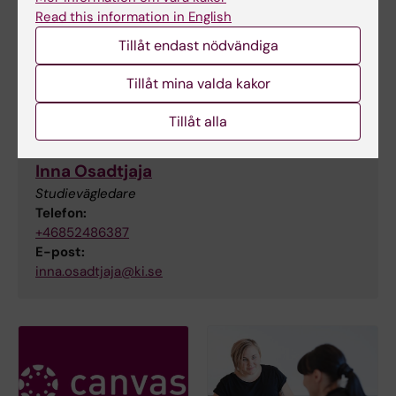
Utbildningsadministratör
Read this information in English
Telefon:
Tillåt endast nödvändiga
+46852483850
E-post:
Tillåt mina valda kakor
helene.von.strauss@ki.se
Tillåt alla
Inna Osadtjaja
Studievägledare
Telefon:
+46852486387
E-post:
inna.osadtjaja@ki.se