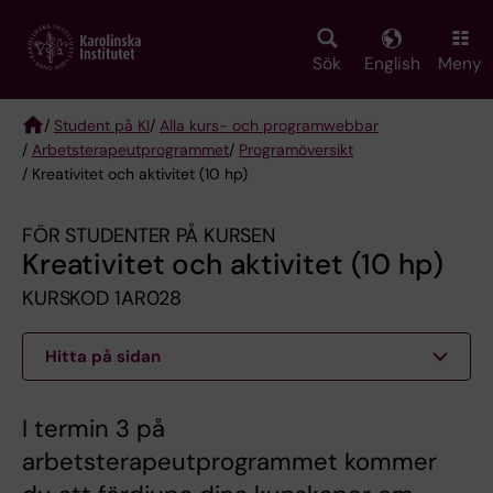
Skip
to
main
Sök
English
Meny
content
/
Student på KI
/
Alla kurs- och programwebbar
/
Arbetsterapeut­programmet
/
Programöversikt
Breadcrumb
/ Kreativitet och aktivitet (10 hp)
FÖR STUDENTER PÅ KURSEN
Kreativitet och aktivitet (10 hp)
KURSKOD 1AR028
Hitta på sidan
I termin 3 på
arbetsterapeutprogrammet kommer