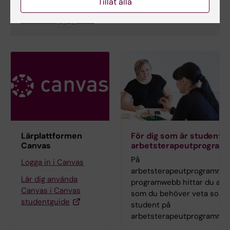
Tillåt alla
E-post:
inna.osadtjaja@ki.se
Lärplattformen
För dig som är student p
Canvas
arbetsterapeutprogram
På
Logga in i Canvas
arbetsterapeutprogramme
Lär dig använda
programwebb hittar du allt
Canvas i Canvas
som du behöver veta som
studentguide
student på
arbetsterapeutprogrammet