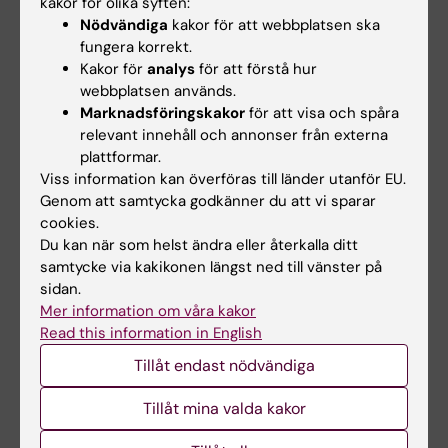
kakor för olika syften:
Telefon:
Nödvändiga
kakor för att webbplatsen ska
+46852483754
fungera korrekt.
E-post:
Kakor för
analys
för att förstå hur
staffan.josephsson@ki.se
webbplatsen används.
Marknadsföringskakor
för att visa och spåra
relevant innehåll och annonser från externa
Hélène von Strauss
plattformar.
Viss information kan överföras till länder utanför EU.
Utbildningsadministratör
Genom att samtycka godkänner du att vi sparar
Telefon:
cookies.
+46852483850
Du kan när som helst ändra eller återkalla ditt
E-post:
samtycke via kakikonen längst ned till vänster på
helene.von.strauss@ki.se
sidan.
Mer information om våra kakor
Read this information in English
Tillåt endast nödvändiga
Inna Osadtjaja
Studievägledare
Tillåt mina valda kakor
Telefon:
+46852486387