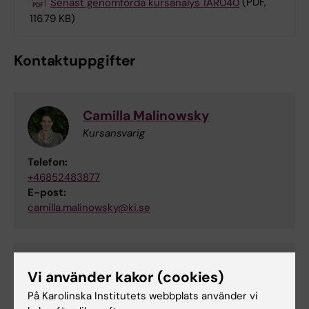
Senast genomförda kursanalys 1AR040
(PDF,
116.79 KB)
Kontaktuppgifter
Camilla Malinowsky
Kursansvarig
Telefon:
+46852483877
E-post:
camilla.malinowsky@ki.se
Staffan Josephsson
Vi använder kakor (cookies)
Examinator
På Karolinska Institutets webbplats använder vi