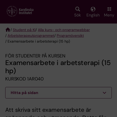
Skip
to
main
Sök
English
Meny
content
/
Student på KI
/
Alla kurs- och programwebbar
/
Arbetsterapeut­programmet
/
Programöversikt
Breadcrumb
/ Examensarbete i arbetsterapi (15 hp)
FÖR STUDENTER PÅ KURSEN
Examensarbete i arbetsterapi (15
hp)
KURSKOD 1AR040
Hitta på sidan
Att skriva sitt examensarbete är