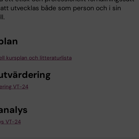
tt utvecklas både som person och i sin
l.
plan
ll kursplan och litteraturlista
utvärdering
ering VT-24
analys
ys VT-24