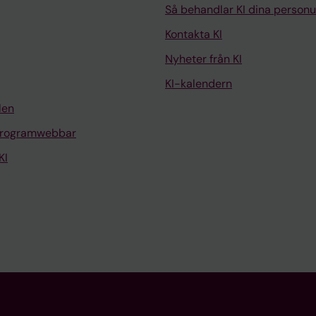
Så behandlar KI dina personu
Kontakta KI
Nyheter från KI
KI-kalendern
len
programwebbar
KI