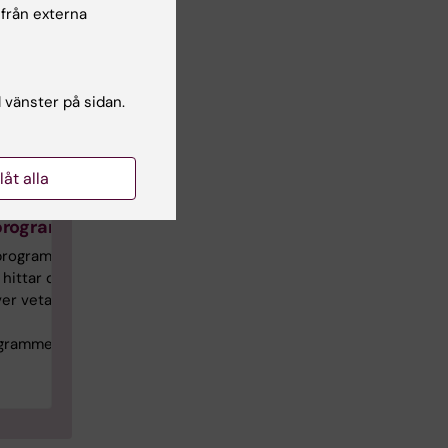
 från externa
l vänster på sidan.
llåt alla
å
programmet
programmets
ittar du allt
er veta som
grammet.