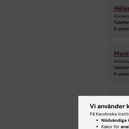
Hélè
Kursan
Telefon
E-post
Moni
Enhets
Telefon
E-post
Hele
Vi använder 
Studie
Telefon
På Karolinska Insti
E-post
Nödvändiga
k
Kakor för
ana