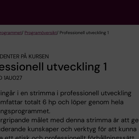
rogrammet
/
Programöversikt
/ Professionell utveckling 1
DENTER PÅ KURSEN
essionell utveckling 1
 1AU027
ingår i en strimma i professionell utveckling
omfattar totalt 6 hp och löper genom hela
ningsprogrammet.
ergripande målet med denna strimma är att ge
derande kunskaper och verktyg för att kunna
a ett etisk och professionellt förhållningssätt