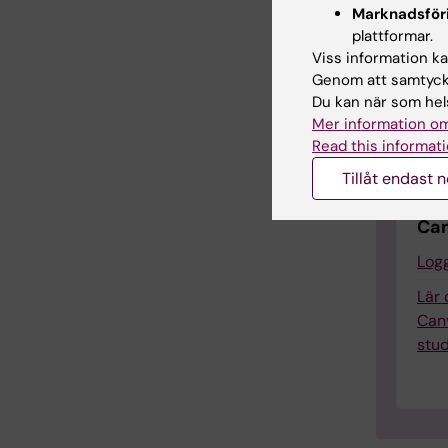
Marknadsför
plattformar.
Viss information kan
Genom att samtycka
Du kan när som hels
Mer information om
Read this informati
Tillåt endast 
Lär
Ca
Logg
Lär
Can
stu