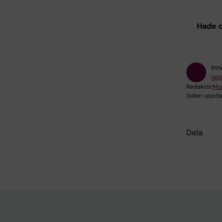
Hade d
Inn
Hél
Redaktör:
Mon
Sidan uppda
Dela