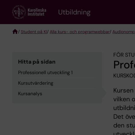
Skip
to
Utbildning
main
content
/
Student på KI
/
Alla kurs- och programwebbar
/
Audionomp
Breadcrumb
FÖR STU
Prof
Hitta på sidan
Professionell utveckling 1
KURSKOD
Kursutvärdering
Kursen 
Kursanalys
vilken 
utbild
Det öv
den stu
utveckl