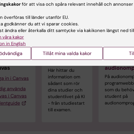
ingskakor
för att visa och spåra relevant innehåll och annonser
 överföras till länder utanför EU.
 godkänner du att vi sparar cookies.
t ändra eller återkalla ditt samtycke via kakikonen längst ned til
 våra kakor
on in English
nödvändiga
Tillåt mina valda kakor
Ti
plattformen
Student på KI
Student p
nvas
audionom
Här hittar du
På audionom
information om
a in i Canvas
programwebb h
sådant som rör
 dig använda
som du behöv
dina studier och
vas i Canvas
student på
studentlivet på KI
dentguide
audionompro
- från studiestart
till examen.