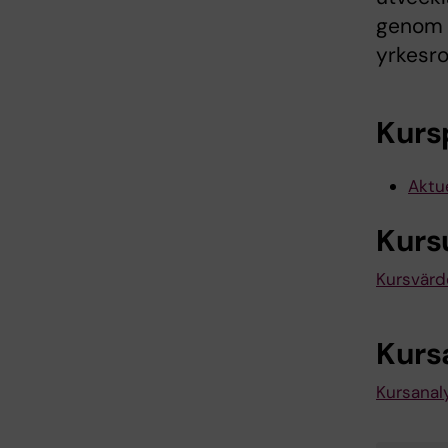
genom a
yrkesrol
Kurs
Aktue
Kurs
Kursvärd
Kurs
Kursanal