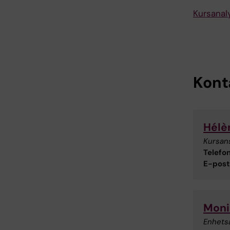
Kursanal
Kont
Hélè
Kursan
Telefon
E-post
Moni
Enhets