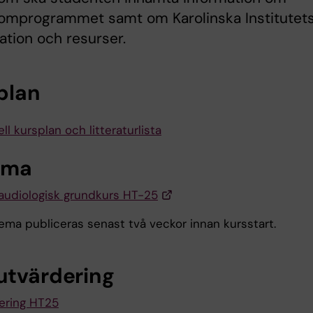
omprogrammet samt om Karolinska Institutet
ation och resurser.
plan
ll kursplan och litteraturlista
ema
udiologisk grundkurs HT-25
ema publiceras senast två veckor innan kursstart.
utvärdering
ering HT25