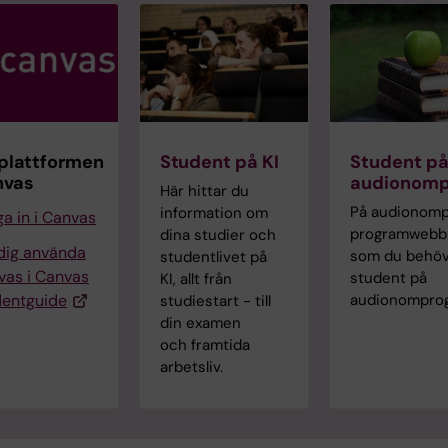
plattformen
Student på KI
Student p
nvas
audionom
Här hittar du
På audionom
information om
a in i Canvas
programwebb h
dina studier och
 dig använda
som du behöv
studentlivet på
vas i Canvas
student på
KI, allt från
dentguide
audionompro
studiestart - till
din examen
och framtida
arbetsliv.