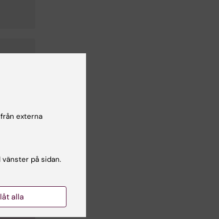
 från externa
l vänster på sidan.
llåt alla