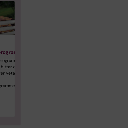
å
programmet
programmets
ittar du allt
er veta som
grammet.