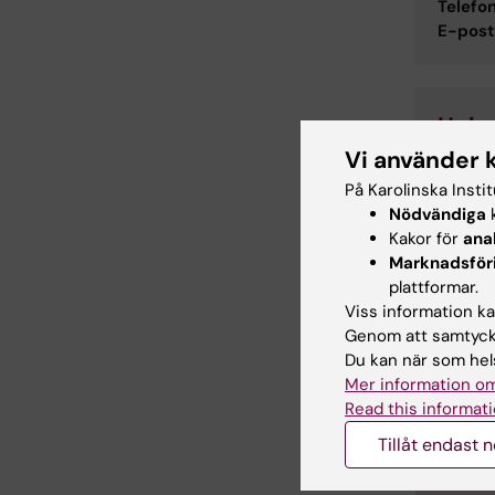
Telefon
E-post
Hele
Vi använder 
Studie
Telefon
På Karolinska Insti
E-post
Nödvändiga
k
Kakor för
ana
Marknadsför
plattformar.
Kurs
Viss information kan
Genom att samtycka
1
Du kan när som hels
Mer information om
Read this informati
Tillåt endast 