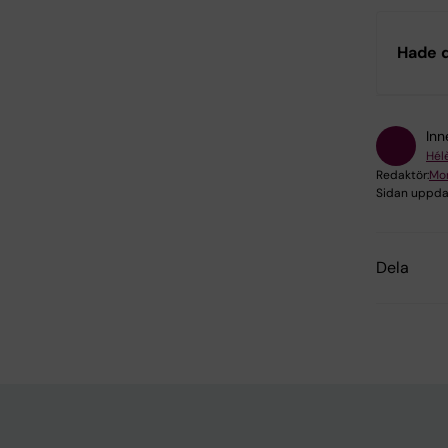
Hade d
Inn
Hél
Redaktör:
Mon
Sidan uppda
Dela