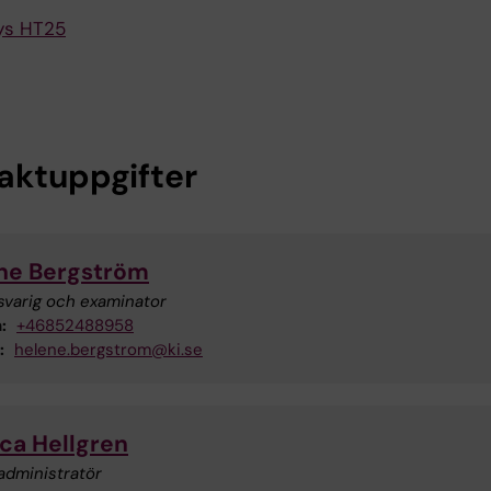
ys HT25
aktuppgifter
ne Bergström
svarig och examinator
:
+46852488958
:
helene.bergstrom@ki.se
ca Hellgren
administratör