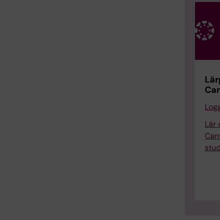
Lär
Ca
Logg
Lär
Can
stu