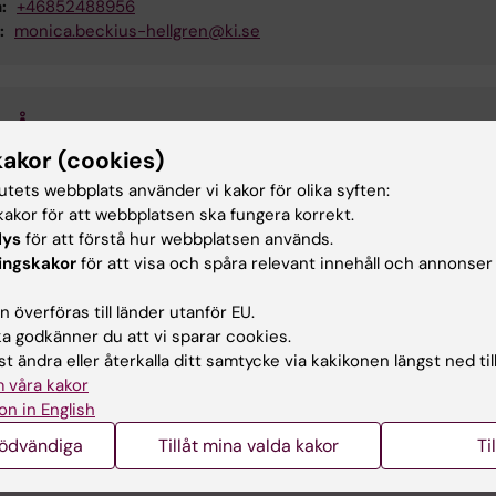
:
+46852488956
:
monica.beckius-hellgren@ki.se
n Ågren
kakor (cookies)
vägledare
:
+46852483920
tutets webbplats använder vi kakor för olika syften:
:
helen.agren@ki.se
akor för att webbplatsen ska fungera korrekt.
lys
för att förstå hur webbplatsen används.
ingskakor
för att visa och spåra relevant innehåll och annonser
utvärdering och kursanalys
 överföras till länder utanför EU.
 godkänner du att vi sparar cookies.
AU070 kursvärdering HT25
(PDF, 691.66 KB)
t ändra eller återkalla ditt samtycke via kakikonen längst ned til
 våra kakor
on in English
1AU070 Schema HT25
(PDF, 180.67 KB)
nödvändiga
Tillåt mina valda kakor
Ti