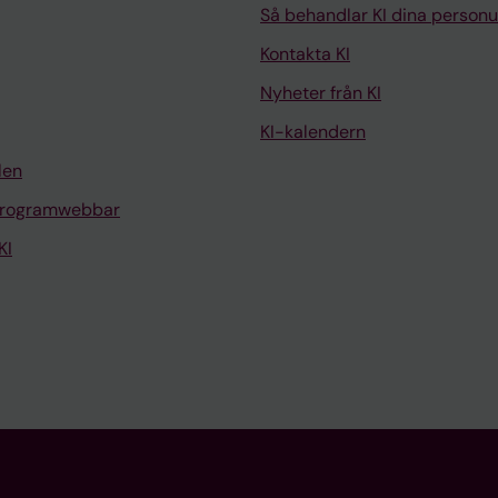
Så behandlar KI dina personu
Kontakta KI
Nyheter från KI
KI-kalendern
len
programwebbar
KI