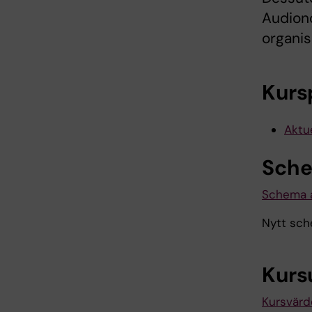
Audion
organis
Kurs
Aktue
Sch
Schema a
Nytt sch
Kurs
Kursvärd