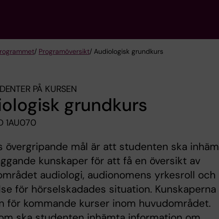
rogrammet
/
Programöversikt
/ Audiologisk grundkurs
DENTER PÅ KURSEN
ologisk grundkurs
D 1AU070
 övergripande mål är att studenten ska inhäm
ggande kunskaper för att få en översikt av
mrådet audiologi, audionomens yrkesroll och
lse för hörselskadades situation. Kunskaperna 
n för kommande kurser inom huvudområdet.
om ska studenten inhämta information om