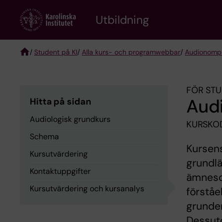
Skip
to
Utbildning
main
content
/
Student på KI
/
Alla kurs- och programwebbar
/
Audionomp
Breadcrumb
FÖR STU
Audi
Hitta på sidan
Audiologisk grundkurs
KURSKO
Schema
Kursens
Kursutvärdering
grundlä
Kontaktuppgifter
ämneso
Kursutvärdering och kursanalys
förståe
grunde
Dessut