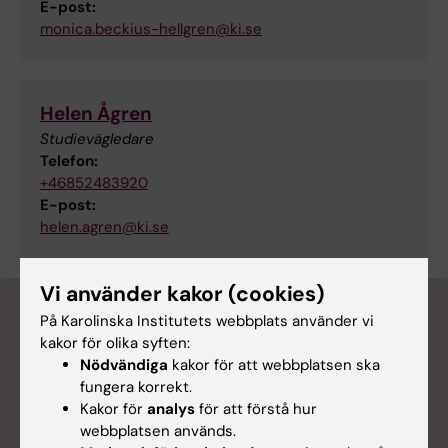
E-post:
monica.beckius-hellgren@ki.se
Helen Ågren
Studievägledare
Telefon:
+46852483920
E-post:
helen.agren@ki.se
Vi använder kakor (cookies)
På Karolinska Institutets webbplats använder vi
kakor för olika syften:
Nödvändiga
kakor för att webbplatsen ska
fungera korrekt.
Kakor för
analys
för att förstå hur
webbplatsen används.