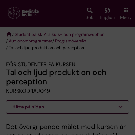
Skip
to
main
Sök
English
Meny
content
/
Student på KI
/
Alla kurs- och programwebbar
/
Audionomprogrammet
/
Programöversikt
Breadcrumb
/ Tal och ljud produktion och perception
FÖR STUDENTER PÅ KURSEN
Tal och ljud produktion och
perception
KURSKOD 1AU049
Hitta på sidan
Det övergripande målet med kursen är