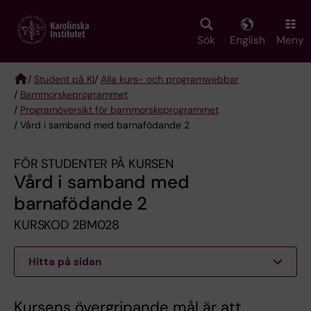
Skip
to
main
Sök
English
Meny
content
/
Student på KI
/
Alla kurs- och programwebbar
/
Barnmorskeprogrammet
Breadcrumb
/
Programöversikt för barnmorskeprogrammet
/ Vård i samband med barnafödande 2
FÖR STUDENTER PÅ KURSEN
Vård i samband med
barnafödande 2
KURSKOD 2BM028
Hitta på sidan
Kursens övergripande mål är att