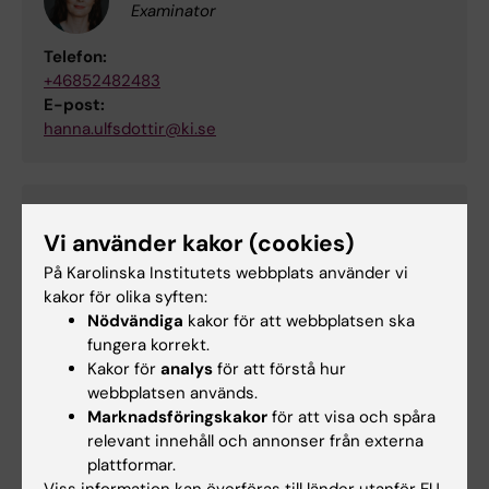
Examinator
Telefon:
+46852482483
E-post:
hanna.ulfsdottir@ki.se
Sofia Axell
Vi använder kakor (cookies)
Utbildningsadministratör
På Karolinska Institutets webbplats använder vi
Telefon:
kakor för olika syften:
+46852482466
Nödvändiga
kakor för att webbplatsen ska
E-post:
fungera korrekt.
sofia.axell@ki.se
Kakor för
analys
för att förstå hur
webbplatsen används.
Marknadsföringskakor
för att visa och spåra
relevant innehåll och annonser från externa
Emelie Ahlin
plattformar.
Studievägledare