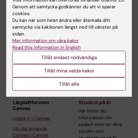
Viss information kan överföras till länder utanför EU.
Genom att samtycka godkänner du att vi sparar
Telefon:
cookies.
+46852482364
Du kan när som helst ändra eller återkalla ditt
E-post:
samtycke via kakikonen längst ned till vänster på
emelie.ahlin@ki.se
sidan.
Mer information om våra kakor
Read this information in English
Tillåt endast nödvändiga
Tillåt mina valda kakor
Tillåt alla
Lärplattformen
Student på KI
Canvas
Här hittar du
information om
Logga in i Canvas
sådant som rör dina
Lär dig använda
studier och
Canvas i Canvas
studentlivet på KI -